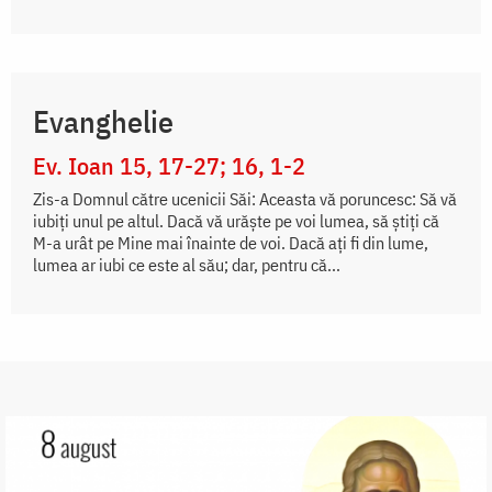
Evanghelie
Ev. Ioan 15, 17-27; 16, 1-2
Zis-a Domnul către ucenicii Săi: Aceasta vă poruncesc: Să vă
iubiți unul pe altul. Dacă vă urăște pe voi lumea, să știți că
M-a urât pe Mine mai înainte de voi. Dacă ați fi din lume,
lumea ar iubi ce este al său; dar, pentru că...