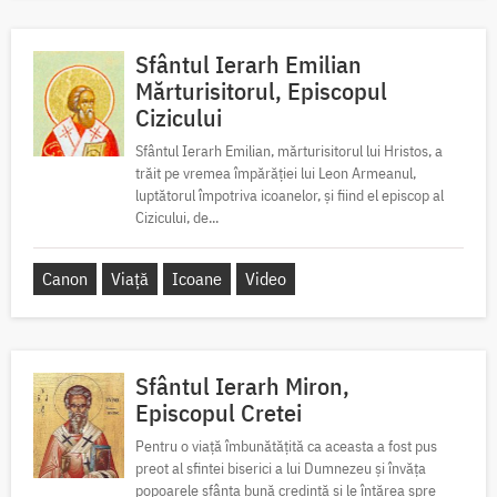
Sfântul Ierarh Emilian
Mărturisitorul, Episcopul
Cizicului
Sfântul Ierarh Emilian, mărturisitorul lui Hristos, a
trăit pe vremea împărăției lui Leon Armeanul,
luptătorul împotriva icoanelor, și fiind el episcop al
Cizicului, de...
Canon
Viață
Icoane
Video
Sfântul Ierarh Miron,
Episcopul Cretei
Pentru o viață îmbunătățită ca aceasta a fost pus
preot al sfintei biserici a lui Dumnezeu și învăța
popoarele sfânta bună credință și le întărea spre