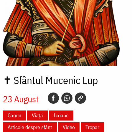
✝
Sfântul Mucenic Lup
23 August
Canon
Viață
Icoane
Articole despre sfânt
Video
Tropar