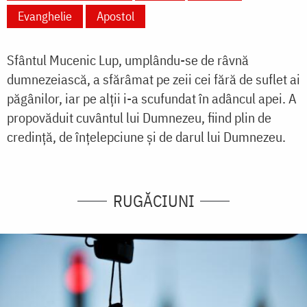
Evanghelie
Apostol
Sfântul Mucenic Lup, umplându-se de râvnă
dumnezeiască, a sfărâmat pe zeii cei fără de suflet ai
păgânilor, iar pe alții i-a scufundat în adâncul apei. A
propovăduit cuvântul lui Dumnezeu, fiind plin de
credință, de înțelepciune și de darul lui Dumnezeu.
RUGĂCIUNI