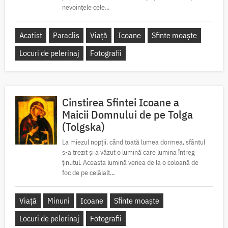
nevoințele cele...
Acatist
Paraclis
Viață
Icoane
Sfinte moaște
Locuri de pelerinaj
Fotografii
Cinstirea Sfintei Icoane a
Maicii Domnului de pe Tolga
(Tolgska)
La miezul nopții, când toată lumea dormea, sfântul
s-a trezit și a văzut o lumină care lumina întreg
ținutul. Aceasta lumină venea de la o coloană de
foc de pe celălalt...
Viață
Minuni
Icoane
Sfinte moaște
Locuri de pelerinaj
Fotografii