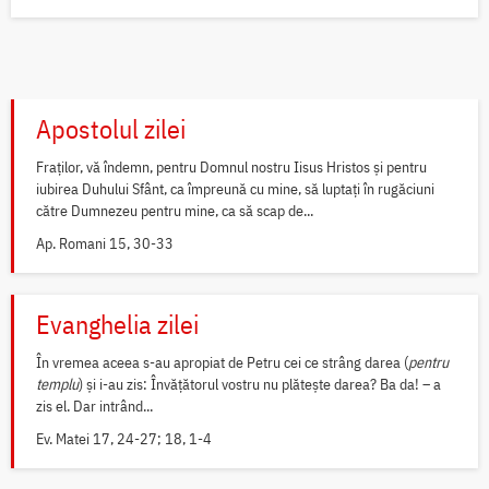
Apostolul zilei
Fraților, vă îndemn, pentru Domnul nostru Iisus Hristos și pentru
iubirea Duhului Sfânt, ca împreună cu mine, să luptați în rugăciuni
către Dumnezeu pentru mine, ca să scap de...
Ap. Romani 15, 30-33
Evanghelia zilei
În vremea aceea s-au apropiat de Petru cei ce strâng darea (
pentru
templu
) și i-au zis: Învățătorul vostru nu plătește darea? Ba da! – a
zis el. Dar intrând...
Ev. Matei 17, 24-27; 18, 1-4