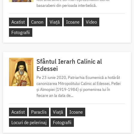
basarabeni din perioada interbelică.
Acatist
Canon
Viață
Icoane
Video
Fotografii
Sfântul Ierarh Calinic al
Edessei
Pe 23 iunie 2020, Patriarhia Ecumenică a hotărât
canonizarea Mitropolitului Calinic al Edessei, Pellei
și Almopiei (1919-1984) și pomenirea lui în
fiecare an la data de...
Acatist
Paraclis
Viață
Icoane
Locuri de pelerinaj
Fotografii