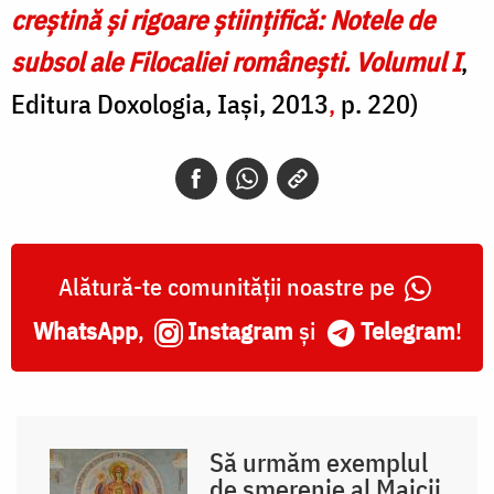
creștină și rigoare științifică: Notele de
subsol ale Filocaliei românești. Volumul I
,
Editura Doxologia, Iași, 2013
,
p. 220)
Alătură-te comunității noastre pe
WhatsApp
,
Instagram
și
Telegram
!
Să urmăm exemplul
de smerenie al Maicii