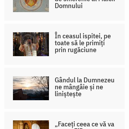
Domnului
În ceasul ispitei, pe
toate să le primiți
prin rugăciune
Gândul la Dumnezeu
ne mângâie și ne
liniștește
„Faceți ceea ce vă va