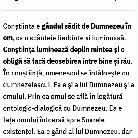
om
Conștiința e
gândul sădit de Dumnezeu în
om
, ca o scânteie fierbinte si luminoasă.
Conștiința luminează deplin mintea și o
obligă să facă deosebirea între bine și rău
.
În conștiință, omenescul se întâlnește cu
dumnezeiescul. Ea e și a lui Dumnezeu și a
omului. Prin ea omul se află în legătură
ontologic-dialogică cu Dumnezeu. Ea e
fața omului întoarsă spre Soarele
existenței. Ea e gând al lui Dumnezeu, dar