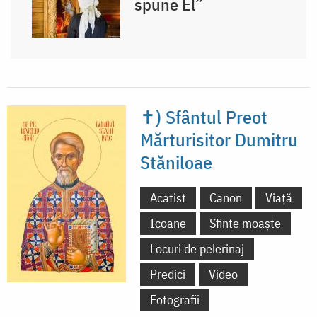
spune El”
✝) Sfântul Preot
Mărturisitor Dumitru
Stăniloae
Acatist
Canon
Viață
Icoane
Sfinte moaște
Locuri de pelerinaj
Predici
Video
Fotografii