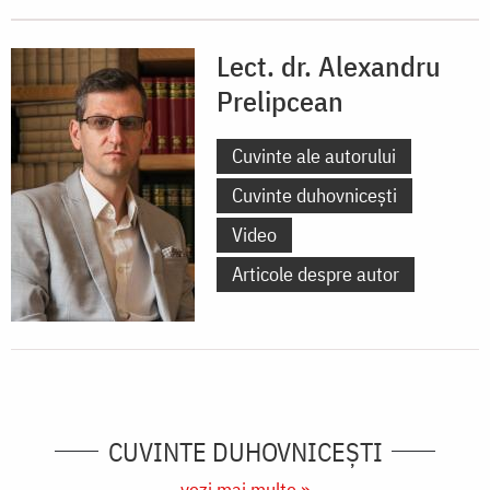
Lect. dr. Alexandru
Prelipcean
Cuvinte ale autorului
Cuvinte duhovnicești
Video
Articole despre autor
CUVINTE DUHOVNICEȘTI
vezi mai multe »