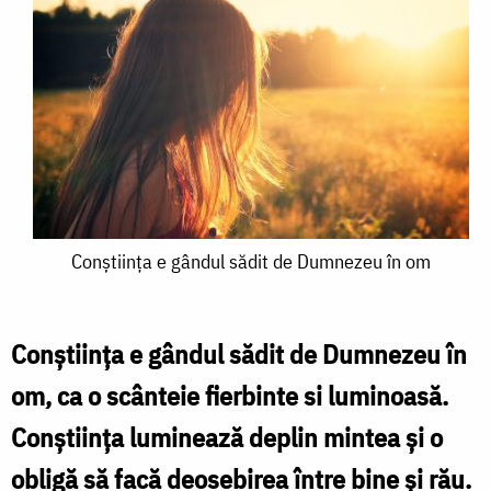
Conștiința
Conștiința e gândul sădit de Dumnezeu în om
e
gândul
Conștiința e gândul sădit de Dumnezeu în
sădit
om, ca o scânteie fierbinte si luminoasă.
de
Conștiința luminează deplin mintea și o
Dumnezeu
obligă să facă deosebirea între bine și rău.
în