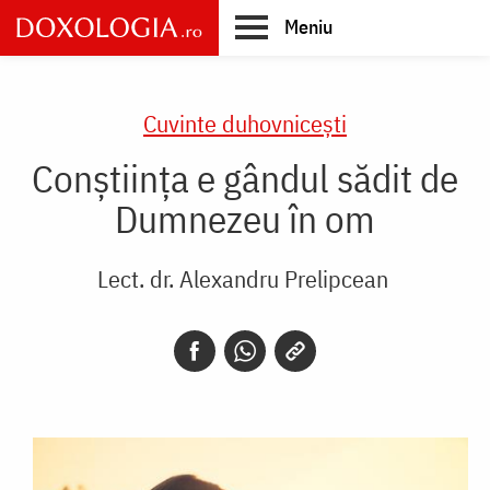
Skip
Meniu
to
main
Main
content
navigation
Cuvinte duhovnicești
Conștiința e gândul sădit de
Dumnezeu în om
Lect. dr. Alexandru Prelipcean