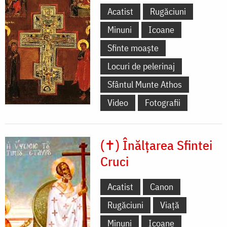
Acatist
Rugăciuni
Minuni
Icoane
Sfinte moaște
Locuri de pelerinaj
Sfântul Munte Athos
Video
Fotografii
(✝) Înălțarea Sfintei
Cruci
Acatist
Canon
Rugăciuni
Viață
Minuni
Icoane