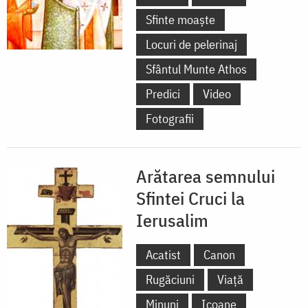
Sfinte moaște
Locuri de pelerinaj
Sfântul Munte Athos
Predici
Video
Fotografii
Arătarea semnului
Sfintei Cruci la
Ierusalim
Acatist
Canon
Rugăciuni
Viață
Minuni
Icoane