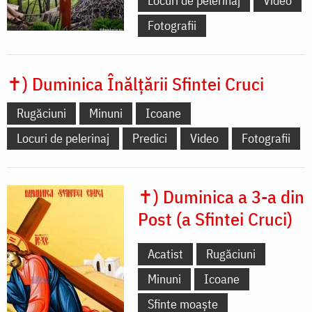
Locuri de pelerinaj
Video
Fotografii
✝) Duminica Înălțării Sfintei Cruci
Rugăciuni
Minuni
Icoane
Locuri de pelerinaj
Predici
Video
Fotografii
✝) Duminica a 3-a din
Post (a Sfintei Cruci)
Acatist
Rugăciuni
Minuni
Icoane
Sfinte moaște