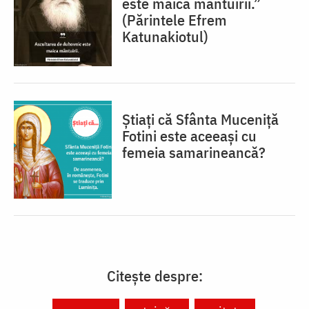
este maica mântuirii.”
(Părintele Efrem
Katunakiotul)
Știați că Sfânta Muceniță
Fotini este aceeași cu
femeia samarineancă?
Citește despre: