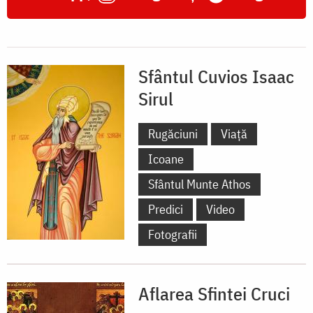
Sfântul Cuvios Isaac
Sirul
Rugăciuni
Viață
Icoane
Sfântul Munte Athos
Predici
Video
Fotografii
Aflarea Sfintei Cruci