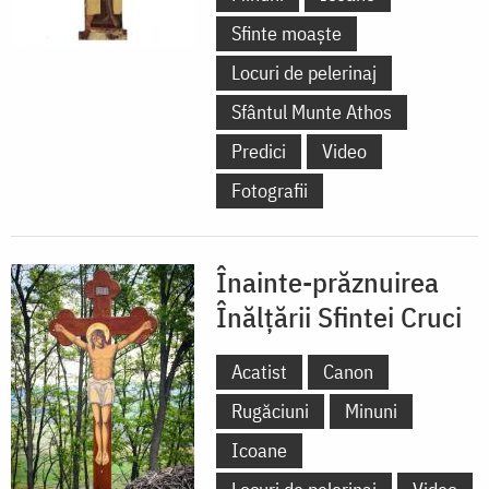
Sfinte moaște
Locuri de pelerinaj
Sfântul Munte Athos
Predici
Video
Fotografii
Înainte-prăznuirea
Înălțării Sfintei Cruci
Acatist
Canon
Rugăciuni
Minuni
Icoane