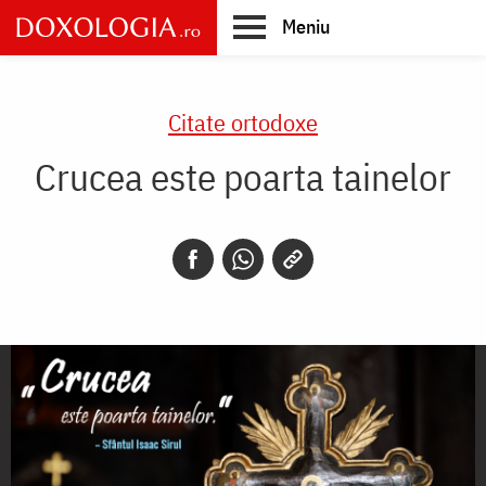
Skip
Meniu
to
main
Main
content
navigation
Citate ortodoxe
Crucea este poarta tainelor