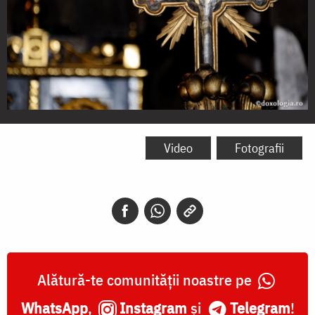
Crucea
este
Video
Fotografii
poarta
tainelor
Alătură-te comunității noastre pe
WhatsApp
,
Instagram
și
Telegram
!