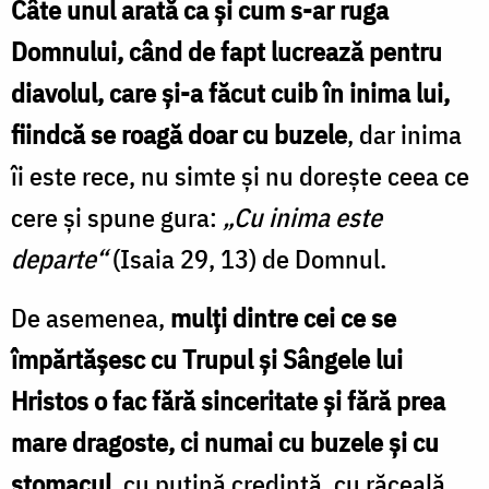
Câte unul arată ca şi cum s-ar ruga
Domnului, când de fapt lucrează pentru
diavolul, care şi-a făcut cuib în inima lui,
fiindcă se roagă doar cu buzele
, dar inima
îi este rece, nu simte şi nu doreşte ceea ce
cere şi spune gura:
„Cu inima este
departe“
(Isaia 29, 13) de Domnul.
De asemenea,
mulţi dintre cei ce se
împărtăşesc cu Trupul şi Sângele lui
Hristos o fac fără sinceritate şi fără prea
mare dragoste, ci numai cu buzele şi cu
stomacul
, cu puţină credinţă, cu răceală,