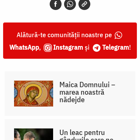
Alătură-te comunității noastre pe
WhatsApp
,
Instagram
și
Telegram
!
Maica Domnului –
marea noastră
nădejde
Un leac pentru
gândurile care ne