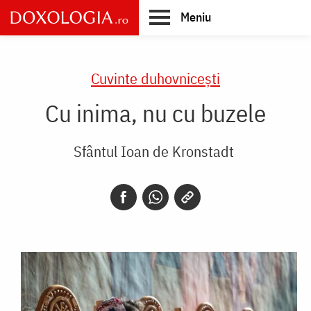
Skip
Meniu
to
main
Main
content
navigation
Cuvinte duhovnicești
Cu inima, nu cu buzele
Sfântul Ioan de Kronstadt