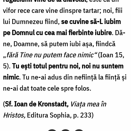
vifor rece care vine dinspre tartar; noi, fiii
lui Dumnezeu fiind,
se cuvine să-L iubim
pe Domnul cu cea mai fierbinte iubire
. Dă-
ne, Doamne, să putem iubi aşa, fiindcă
„
fără Tine nu putem face nimic“
(Ioan 15,
5).
Tu eşti totul pentru noi, noi nu suntem
nimic
. Tu ne-ai adus din nefiinţă la fiinţă şi
ne-ai dat toate cele spre folos.
(
Sf. Ioan de Kronstadt,
Viața mea în
Hristos,
Editura Sophia, p. 233)