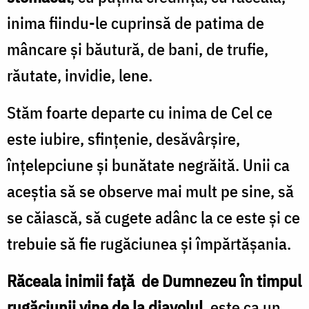
inima fiindu-le cuprinsă de patima de
mâncare şi băutură, de bani, de trufie,
răutate, invidie, lene.
Stăm foarte departe cu inima de Cel ce
este iubire, sfinţenie, desăvârşire,
înţelepciune şi bunătate negrăită. Unii ca
aceştia să se observe mai mult pe sine, să
se căiască, să cugete adânc la ce este şi ce
trebuie să fie rugăciunea şi împărtăşania.
Răceala inimii faţă de Dumnezeu în timpul
rugăciunii vine de la diavolul
, este ca un