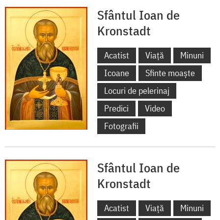
Sfântul Ioan de
Kronstadt
Acatist
Viață
Minuni
Icoane
Sfinte moaște
Locuri de pelerinaj
Predici
Video
Fotografii
Sfântul Ioan de
Kronstadt
Acatist
Viață
Minuni