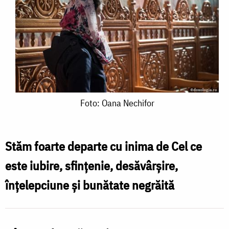
Foto:
Foto: Oana Nechifor
Oana
Nechifor
Stăm foarte departe cu inima de Cel ce
este iubire, sfinţenie, desăvârşire,
înţelepciune şi bunătate negrăită