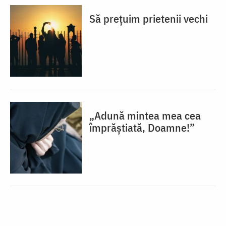
Să prețuim prietenii vechi
„Adună mintea mea cea
împrăștiată, Doamne!”