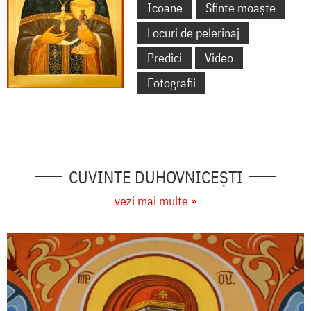
Icoane
Sfinte moaște
Locuri de pelerinaj
Predici
Video
Fotografii
CUVINTE DUHOVNICEȘTI
vezi mai multe »