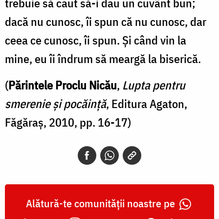
trebuie să caut să-i dau un cuvânt bun;
dacă nu cunosc, îi spun că nu cunosc, dar
ceea ce cunosc, îi spun. Și când vin la
mine, eu îi îndrum să meargă la biserică.
(
Părintele Proclu Nicău
,
Lupta pentru
smerenie și pocăință
, Editura Agaton,
Făgăraș, 2010, pp. 16-17)
Alătură-te comunității noastre pe