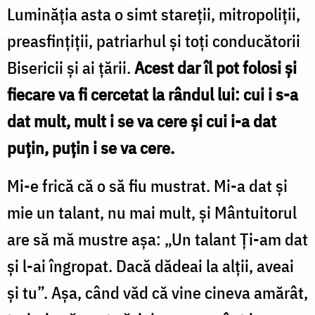
Luminăția asta o simt stareții, mitropoliții,
preasfințiții, patriarhul și toți conducătorii
Bisericii și ai țării.
Acest dar îl pot folosi și
fiecare va fi cercetat la rândul lui: cui i s-a
dat mult, mult i se va cere și cui i-a dat
puțin, puțin i se va cere.
Mi-e frică că o să fiu mustrat. Mi-a dat și
mie un talant, nu mai mult, și Mântuitorul
are să mă mustre așa: „Un talant Ți-am dat
și l-ai îngropat. Dacă dădeai la alții, aveai
și tu”. Așa, când văd că vine cineva amărât,