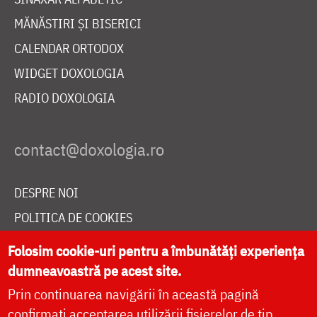
MĂNĂSTIRI ȘI BISERICI
CALENDAR ORTODOX
WIDGET DOXOLOGIA
RADIO DOXOLOGIA
DESPRE NOI
POLITICA DE COOKIES
DONEAZĂ ONLINE PENTRU CATEDRALA NAȚIONALĂ
Folosim cookie-uri pentru a îmbunătăți experiența
dumneavoastră pe acest site.
Prin continuarea navigării în această pagină
LIVE
confirmați acceptarea utilizării fișierelor de tip