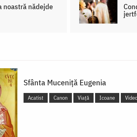
a noastră nădejde
Cond
jertf
Sfânta Muceniță Eugenia
Acatist
Canon
Viață
Icoane
Vide