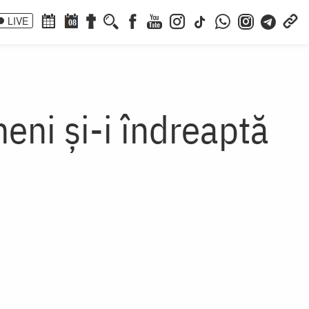
LIVE
08
ni și-i îndreaptă