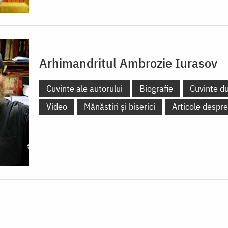
Arhimandritul Ambrozie Iurasov
Cuvinte ale autorului
Biografie
Cuvinte d
Video
Mănăstiri și biserici
Articole despre