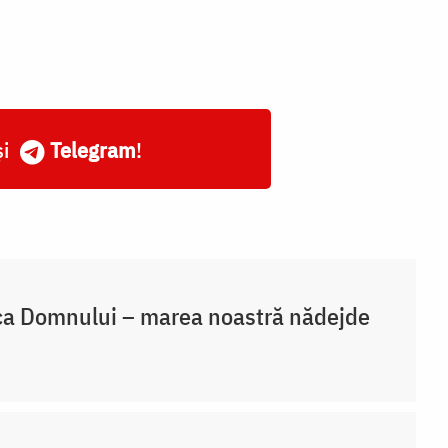
și
Telegram
!
a Domnului – marea noastră nădejde