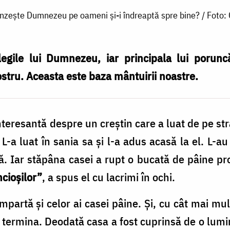
ânzește Dumnezeu pe oameni și-i îndreaptă spre bine? / Foto:
legile lui Dumnezeu, iar principala lui porun
tru. Aceasta este baza mântuirii noastre.
nteresantă despre un creștin care a luat de pe str
L-a luat în sania sa și l-a adus acasă la el. L-au 
să. Iar stăpâna casei a rupt o bucată de pâine pro
ncioșilor”
, a spus el cu lacrimi în ochi.
partă și celor ai casei pâine. Și, cu cât mai mul
termina. Deodată casa a fost cuprinsă de o lumin