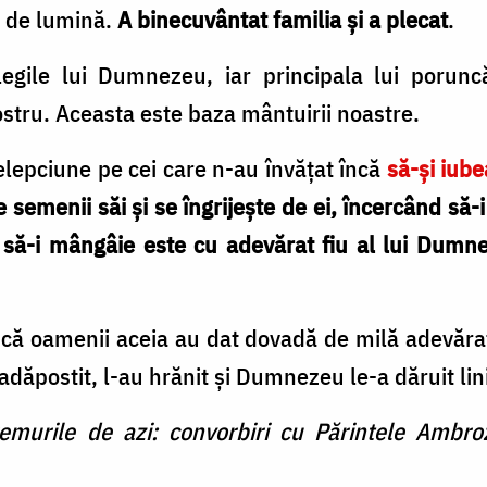
n de lumină.
A binecuvântat familia și a plecat
.
legile lui Dumnezeu, iar principala lui poru
stru. Aceasta este baza mântuirii noastre.
elepciune pe cei care n-au învățat încă
să-și iub
pe semenii săi și se îngrijește de ei, încercând să
i să-i mângâie este cu adevărat fiu al lui Dumne
e că oamenii aceia au dat dovadă de milă adevăra
 adăpostit, l-au hrănit și Dumnezeu le-a dăruit lin
emurile de azi: convorbiri cu Părintele Ambro