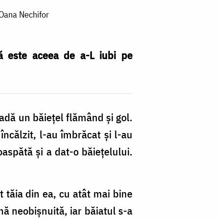
 Oana Nechifor
că este aceea de a-L iubi pe
adă un băiețel flămând și gol.
încălzit, l-au îmbrăcat și l-au
aspătă și a dat-o băiețelului.
t tăia din ea, cu atât mai bine
ă neobișnuită, iar băiatul s-a