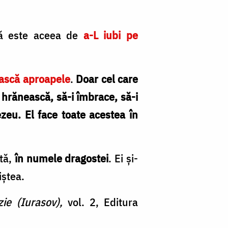
ncă este aceea de
a-L iubi pe
ească aproapele
.
Doar cel care
-i hrănească, să-i îmbrace, să-i
zeu. El face toate acestea în
tă,
în numele dragostei
. Ei și-
iștea.
zie (Iurasov),
vol. 2, Editura