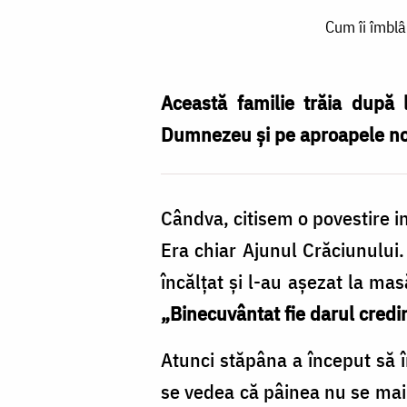
Cum
Cum îi îmbl
îi
îmblânzește
Dumnezeu
Această familie trăia după 
pe
Dumnezeu și pe aproapele nos
oameni
și-
Cândva, citisem o povestire i
i
Era chiar Ajunul Crăciunului. 
îndreaptă
încălțat și l-au așezat la ma
spre
„Binecuvântat fie darul credi
bine?
/
Atunci stăpâna a început să îm
Foto:
se vedea că pâinea nu se mai 