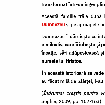
Oana
transformat într-un înger pli
Nechifor
Această familie trăia după 
Dumnezeu
și pe aproapele no
Dumnezeu îi dăruiește cu înț
e milostiv, care îi iubește și 
încalțe, să-i adăpostească ș
numele lui Hristos
.
În această istorioară se ved
au făcut milă de băiețel, l-au
(
Îndrumar creștin pentru vr
Sophia, 2009, pp. 162-163)