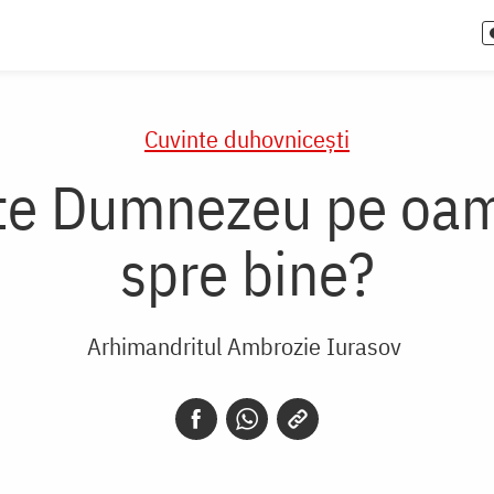
Cuvinte duhovnicești
te Dumnezeu pe oame
spre bine?
Arhimandritul Ambrozie Iurasov