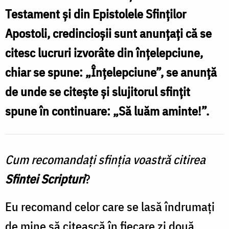
Testament şi din Epistolele Sfinţilor
Apostoli, credincioşii sunt anunţaţi că se
citesc lucruri izvorâte din înţelepciune,
chiar se spune: „Înţelepciune”, se anunţă
de unde se citeşte şi slujitorul sfinţit
spune în continuare: „Să luăm aminte!”.
Cum recomandaţi sfinţia voastră citirea
Sfintei Scripturi
?
Eu recomand celor care se lasă îndrumaţi
de mine să citească în fiecare zi două