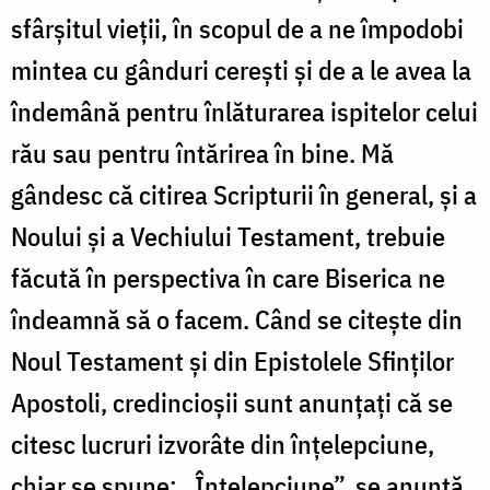
sfârşitul vieţii, în scopul de a ne împodobi
mintea cu gânduri cereşti şi de a le avea la
îndemână pentru înlăturarea ispitelor celui
rău sau pentru întărirea în bine. Mă
gândesc că citirea Scripturii
în general, şi a
Noului şi a Vechiului Testament, trebuie
făcută în perspectiva în care Biserica ne
îndeamnă să o facem. Când se citeşte din
Noul Testament şi din Epistolele Sfinţilor
Apostoli, credincioşii sunt anunţaţi că se
citesc lucruri izvorâte din înţelepciune,
chiar se spune: „Înţelepciune”, se anunţă