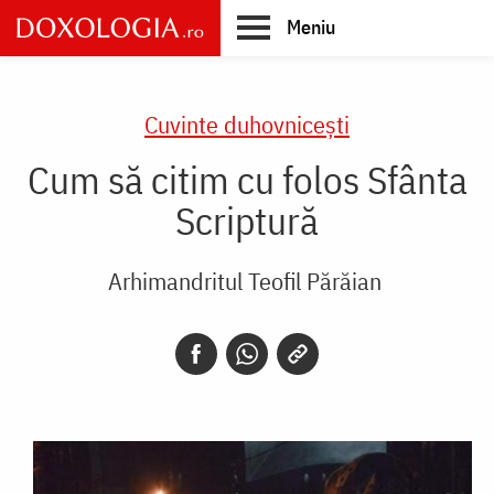
Skip
Meniu
to
main
Main
content
navigation
Cuvinte duhovnicești
Cum să citim cu folos Sfânta
Scriptură
Arhimandritul Teofil Părăian