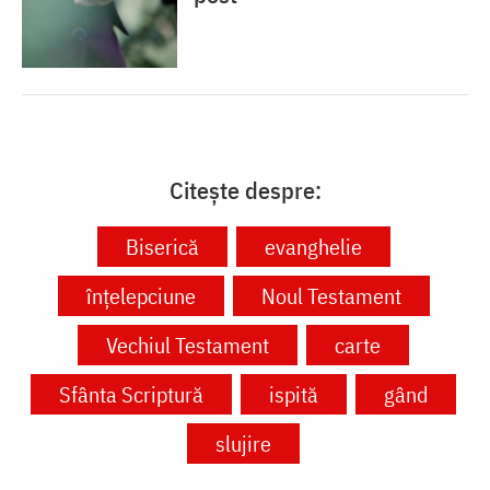
Citește despre:
Biserică
evanghelie
înțelepciune
Noul Testament
Vechiul Testament
carte
Sfânta Scriptură
ispită
gând
slujire