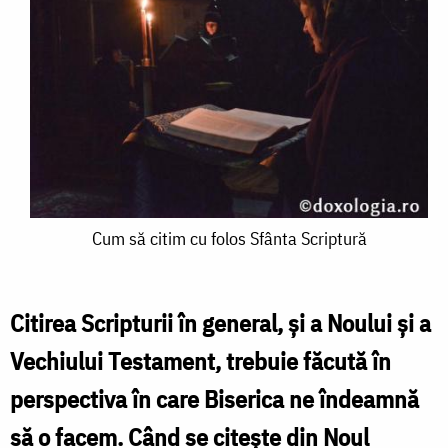
Cum
Cum să citim cu folos Sfânta Scriptură
să
citim
Citirea Scripturii în general, şi a Noului şi a
cu
Vechiului Testament, trebuie făcută în
folos
perspectiva în care Biserica ne îndeamnă
Sfânta
să o facem. Când se citeşte din Noul
Scriptură