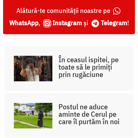
Alătură-te comunității noastre pe
WhatsApp
,
Instagram
și
Telegram
!
În ceasul ispitei, pe
toate să le primiți
prin rugăciune
Postul ne aduce
aminte de Cerul pe
care îl purtăm în noi