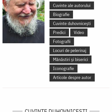
Cuvinte ale autorului
Biografie
Cuvinte duhovnicești
Predici
Video
Fotografii
Locuri de pelerinaj
Mănăstiri și biserici
Iconografie
Articole despre autor
CUVINTE DUHOVNICEȘTI