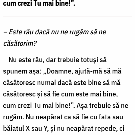
cum crezi Tu mai bine!”.
Foto:
Oana
Nechifor
– Este rău dacă nu ne rugăm să ne
căsătorim?
– Nu este rău, dar trebuie totuşi să
spunem aşa: „Doamne, ajută-mă să mă
căsătoresc numai dacă este bine să mă
căsătoresc şi să fie cum este mai bine,
cum crezi Tu mai bine!”. Aşa trebuie să ne
rugăm. Nu neapărat ca să fie cu fata sau
băiatul X sau Y, şi nu neapărat repede, ci