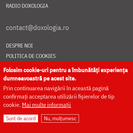
RADIO DOXOLOGIA
DESPRE NOI
POLITICA DE COOKIES
DONEAZĂ ONLINE PENTRU CATEDRALA NAȚIONALĂ
Folosim cookie-uri pentru a îmbunătăți experiența
dumneavoastră pe acest site.
Prin continuarea navigării în această pagină
LIVE
confirmați acceptarea utilizării fișierelor de tip
cookie.
Mai multe informații
Site dezvoltat de
DOXOLOGIA MEDIA
,
Sunt de acord
Nu, mulțumesc
Arhiepiscopia Iașilor | ©
doxologia.ro