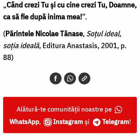
„
Când crezi Tu şi cu cine crezi Tu, Doamne,
ca să fie după inima mea!
”.
(
Părintele Nicolae Tănase
,
Soțul ideal,
soția ideală
, Editura Anastasis, 2001, p.
88)
Alătură-te comunității noastre pe
WhatsApp
,
Instagram
și
Telegram
!