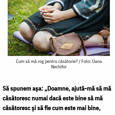
Cum
Cum să mă rog pentru căsătorie? / Foto: Oana
Nechifor
să
mă
rog
Să spunem așa: „Doamne, ajută-mă să mă
pentru
căsătoresc numai dacă este bine să mă
căsătorie?
căsătoresc și să fie cum este mai bine,
/