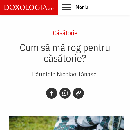
Skip
Meniu
to
main
Main
content
navigation
Căsătorie
Cum să mă rog pentru
căsătorie?
Părintele Nicolae Tănase