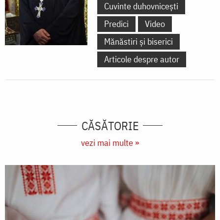
Cuvinte duhovnicești
Predici
Video
Mănăstiri și biserici
Articole despre autor
CĂSĂTORIE
vezi mai multe »