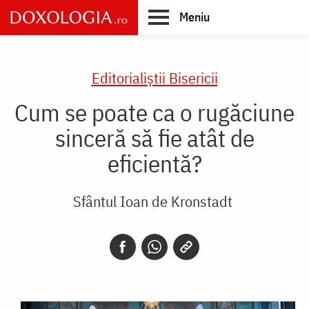
Skip
Meniu
to
main
Main
content
navigation
Editorialiștii Bisericii
Cum se poate ca o rugăciune
sinceră să fie atât de
eficientă?
Sfântul Ioan de Kronstadt