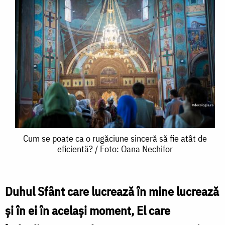
Cum
Cum se poate ca o rugăciune sinceră să fie atât de
eficientă? / Foto: Oana Nechifor
se
poate
ca
Duhul Sfânt care lucrează în mine lucrează
o
şi în ei în acelaşi moment, El care
rugăciune