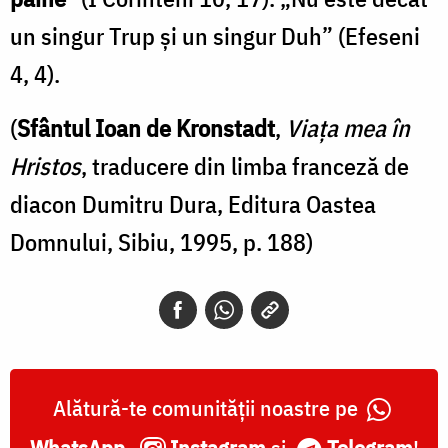
un singur Trup și un singur Duh” (Efeseni
4, 4).
(
Sfântul Ioan de Kronstadt
,
Viața mea în
Hristos
, traducere din limba franceză de
diacon Dumitru Dura, Editura Oastea
Domnului, Sibiu, 1995, p. 188)
Alătură-te comunității noastre pe
WhatsApp
,
Instagram
și
Telegram
!