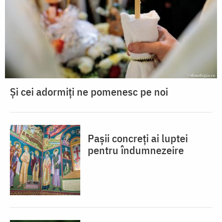
Și cei adormiți ne pomenesc pe noi
Pașii concreți ai luptei
pentru îndumnezeire