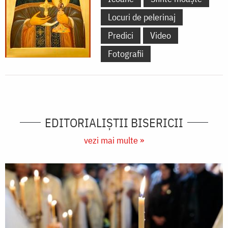
Locuri de pelerinaj
Predici
Video
Fotografii
EDITORIALIȘTII BISERICII
vezi mai multe »