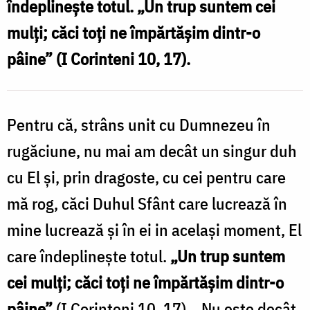
îndeplineşte totul. „Un trup suntem cei
sinceră
mulţi; căci toţi ne împărtăşim dintr-o
să
pâine” (I Corinteni 10, 17).
fie
atât
de
Pentru că, strâns unit cu Dumnezeu în
eficientă?
rugăciune, nu mai am decât un singur duh
/
cu El şi, prin dragoste, cu cei pentru care
Foto:
mă rog, căci Duhul Sfânt care lucrează în
Oana
mine lucrează şi în ei in acelaşi moment, El
Nechifor
care îndeplineşte totul.
„Un trup suntem
cei mulţi; căci toţi ne împărtăşim dintr-o
pâine”
(I Corinteni 10, 17). „Nu este decât