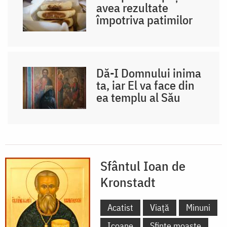
avea rezultate
împotriva patimilor
Dă-I Domnului inima
ta, iar El va face din
ea templu al Său
Sfântul Ioan de
Kronstadt
Acatist
Viață
Minuni
Icoane
Sfinte moaște