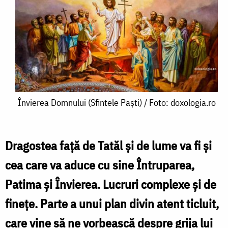
Învierea
Învierea Domnului (Sfintele Paști) / Foto: doxologia.ro
Domnului
(Sfintele
Dragostea față de Tatăl și de lume va fi și
Paști)
cea care va aduce cu sine Întruparea,
/
Patima și Învierea. Lucruri complexe și de
Foto:
finețe. Parte a unui plan divin atent ticluit,
doxologia.ro
care vine să ne vorbească despre grija lui