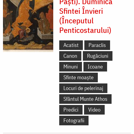
Paști). Duminica
Sfintei Învieri
(Începutul
Penticostarului)
Acatist
Paraclis
Canon
Rugăciuni
Minuni
Icoane
Sfinte moaște
Locuri de pelerinaj
Sfântul Munte Athos
Predici
Video
Fotografii