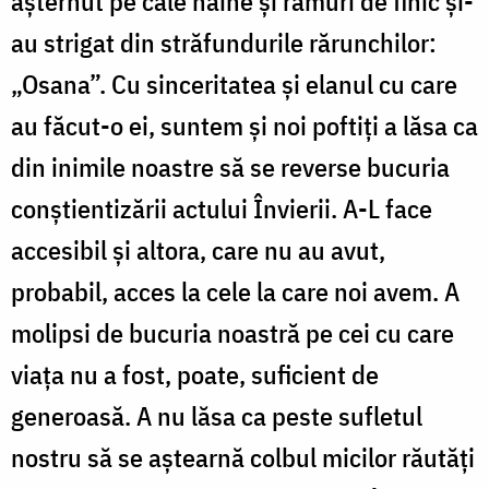
așternut pe cale haine și ramuri de finic și-
au strigat din străfundurile rărunchilor:
„Osana”. Cu sinceritatea și elanul cu care
au făcut-o ei, suntem și noi poftiți a lăsa ca
din inimile noastre să se reverse bucuria
conștientizării actului Învierii. A-L face
accesibil și altora, care nu au avut,
probabil, acces la cele la care noi avem. A
molipsi de bucuria noastră pe cei cu care
viața nu a fost, poate, suficient de
generoasă. A nu lăsa ca peste sufletul
nostru să se aștearnă colbul micilor răutăți