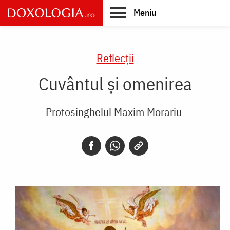
Skip
Meniu
to
main
Main
content
navigation
Reflecții
Cuvântul și omenirea
Protosinghelul Maxim Morariu