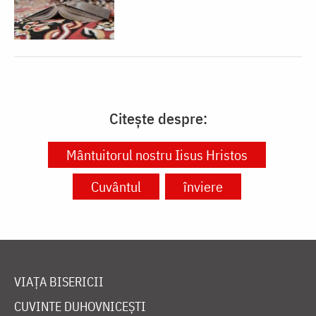
Citește despre:
Mântuitorul nostru Iisus Hristos
Cuvântul
înviere
VIAȚA BISERICII
CUVINTE DUHOVNICEȘTI