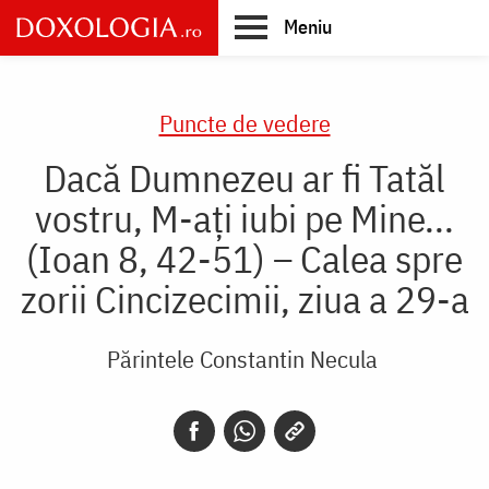
Skip
Meniu
to
main
Main
content
navigation
Puncte de vedere
Dacă Dumnezeu ar fi Tatăl
vostru, M-ați iubi pe Mine...
(Ioan 8, 42-51) – Calea spre
zorii Cincizecimii, ziua a 29-a
Părintele Constantin Necula