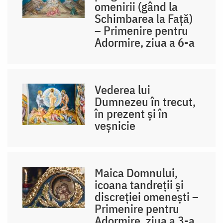
omenirii (gând la
Schimbarea la Față)
– Primenire pentru
Adormire, ziua a 6-a
Vederea lui
Dumnezeu în trecut,
în prezent și în
veșnicie
Maica Domnului,
icoana tandreții și
discreției omenești –
Primenire pentru
Adormire, ziua a 3-a