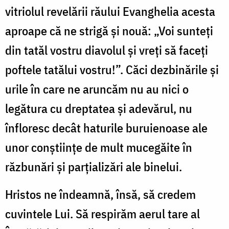
vitriolul revelării răului Evanghelia acesta
aproape că ne strigă și nouă: „Voi sunteți
din tatăl vostru diavolul și vreți să faceți
poftele tatălui vostru!”. Căci dezbinările și
urile în care ne aruncăm nu au nici o
legătura cu dreptatea și adevărul, nu
înfloresc decât haturile buruienoase ale
unor conștiințe de mult mucegăite în
răzbunări și parțializări ale binelui.
Hristos ne îndeamnă, însă, să credem
cuvintele Lui. Să respirăm aerul tare al