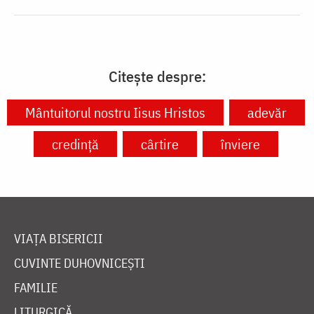
Citește despre:
Mântuitorul nostru Iisus Hristos
adevăr
credință
cârtire
înviere
VIAȚA BISERICII
CUVINTE DUHOVNICEȘTI
FAMILIE
LITURGICĂ