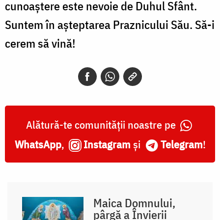
cunoaștere este nevoie de Duhul Sfânt.
Suntem în așteptarea Praznicului Său. Să-i
cerem să vină!
Alătură-te comunității noastre pe
WhatsApp
,
Instagram
și
Telegram
!
Maica Domnului,
pârgă a Învierii