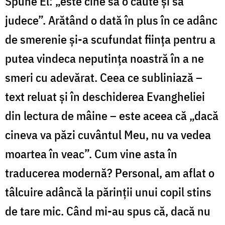
Spune El: „este cine să o caute și să
judece”. Arătând o dată în plus în ce adânc
de smerenie și-a scufundat ființa pentru a
putea vindeca neputința noastră în a ne
smeri cu adevărat. Ceea ce subliniază –
text reluat și în deschiderea Evangheliei
din lectura de mâine – este aceea că „dacă
cineva va păzi cuvântul Meu, nu va vedea
moartea în veac”. Cum vine asta în
traducerea modernă? Personal, am aflat o
tâlcuire adâncă la părinții unui copil stins
de tare mic. Când mi-au spus că, dacă nu