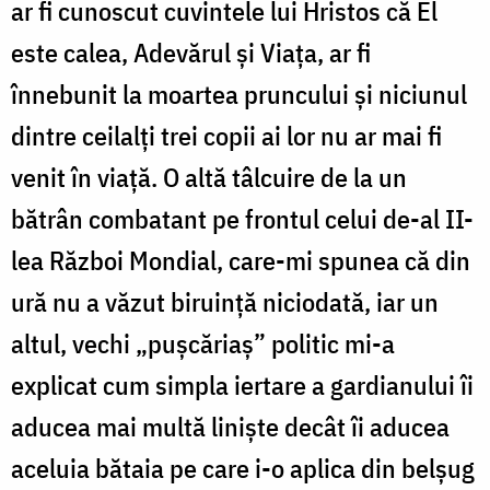
ar fi cunoscut cuvintele lui Hristos că El
este calea, Adevărul și Viața, ar fi
înnebunit la moartea pruncului și niciunul
dintre ceilalți trei copii ai lor nu ar mai fi
venit în viață. O altă tâlcuire de la un
bătrân combatant pe frontul celui de-al II-
lea Război Mondial, care-mi spunea că din
ură nu a văzut biruință niciodată, iar un
altul, vechi „pușcăriaș” politic mi-a
explicat cum simpla iertare a gardianului îi
aducea mai multă liniște decât îi aducea
aceluia bătaia pe care i-o aplica din belșug