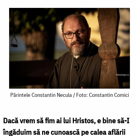
Părintele
Părintele Constantin Necula / Foto: Constantin Comici
Constantin
Necula
Dacă vrem să fim ai lui Hristos, e bine să-I
/
îngăduim să ne cunoască pe calea aflării