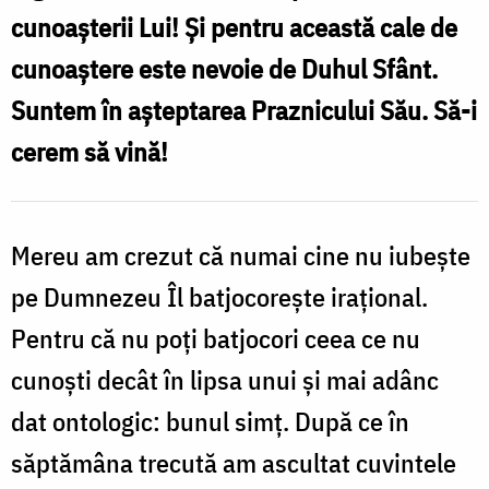
Foto:
cunoașterii Lui! Și pentru această cale de
Constantin
cunoaștere este nevoie de Duhul Sfânt.
Comici
Suntem în așteptarea Praznicului Său. Să-i
cerem să vină!
Mereu am crezut că numai cine nu iubește
pe Dumnezeu
Î
l batjocorește irațional.
Pentru că nu poți batjocori ceea ce nu
cunoști decât în lipsa unui și mai adânc
dat ontologic: bunul simț. După ce în
săptămâna trecută am ascultat cuvintele