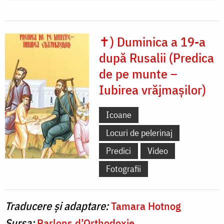
✝) Duminica a 19-a
după Rusalii (Predica
de pe munte –
Iubirea vrăjmașilor)
Icoane
Locuri de pelerinaj
Predici
Video
Fotografii
Traducere și adaptare:
Tamara Hotnog
Sursa:
Parlons d’Orthodoxie