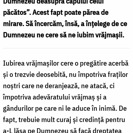
Dumnezeu deasupra capului celui
/
păcătos”. Acest fapt poate părea de
Foto:
mirare. Să încercăm, însă, a înţelege de ce
Crina
Dumnezeu ne cere să ne iubim vrăjmaşii.
Zamfirescu
Iubirea vrăjmaşilor cere o pregătire acerbă
şi o trezvie deosebită, nu împotriva fraţilor
noştri care ne deranjează, ne atacă, ci
împotriva adevăratului vrăjmaş şi a
gândurilor pe care ni le aduce în inimă. De
fapt, trebuie mult curaj şi credinţă pentru
a-L lăsa pe Dumnezeu să facă dreptatea