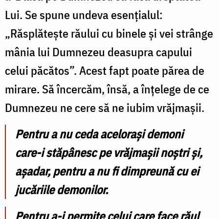
Lui. Se spune undeva esenţialul:
„Răsplăteşte răului cu binele şi vei strânge
mânia lui Dumnezeu deasupra capului
celui păcătos”. Acest fapt poate părea de
mirare. Să încercăm, însă, a înţelege de ce
Dumnezeu ne cere să ne iubim vrăjmaşii.
Pentru a nu ceda aceloraşi demoni
care-i stăpânesc pe vrăjmaşii noştri şi,
aşadar, pentru a nu fi dimpreună cu ei
jucăriile demonilor.
Pentru a-i permite celui care face răul