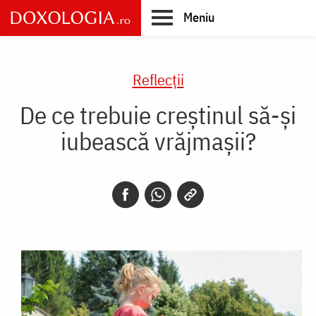
Skip
Meniu
to
main
Main
content
navigation
Reflecții
De ce trebuie creștinul să-și
iubească vrăjmașii?