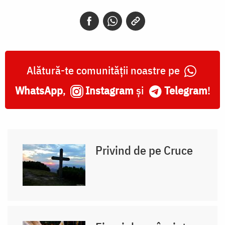
Alătură-te comunității noastre pe
WhatsApp
,
Instagram
și
Telegram
!
Privind de pe Cruce