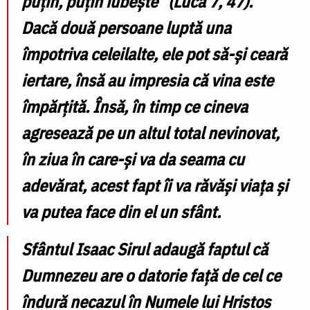
puţin, puţin iubeşte” (Luca 7, 47).
Dacă două persoane luptă una
împotriva celeilalte, ele pot să-şi ceară
iertare, însă au impresia că vina este
împărţită. Însă, în timp ce cineva
agresează pe un altul total nevinovat,
în ziua în care-şi va da seama cu
adevărat, acest fapt îi va răvăşi viaţa şi
va putea face din el un sfânt.
Sfântul Isaac Sirul adaugă faptul că
Dumnezeu are o datorie faţă de cel ce
îndură necazul în Numele lui Hristos