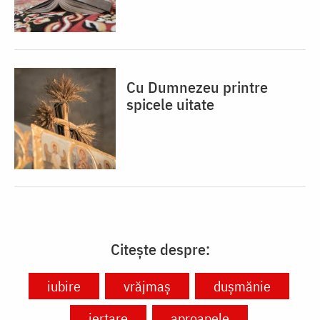
Cu Dumnezeu printre
spicele uitate
Citește despre:
iubire
vrăjmaș
dușmănie
iertare
aproapele