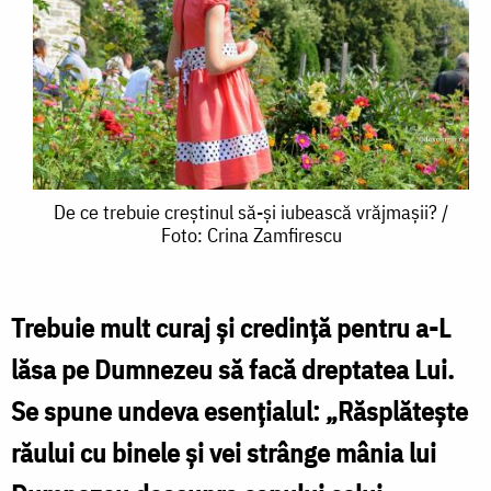
De
De ce trebuie creștinul să-și iubească vrăjmașii? /
Foto: Crina Zamfirescu
ce
trebuie
creștinul
Trebuie mult curaj şi credinţă pentru a-L
să-
lăsa pe Dumnezeu să facă dreptatea Lui.
și
Se spune undeva esenţialul: „Răsplăteşte
iubească
răului cu binele şi vei strânge mânia lui
vrăjmașii?