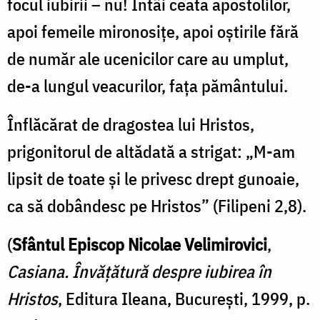
focul iubirii – nu! Întâi ceata apostolilor,
apoi femeile mironosiţe, apoi oştirile fără
de număr ale ucenicilor care au umplut,
de-a lungul veacurilor, faţa pământului.
Înflăcărat de dragostea lui Hristos,
prigonitorul de altădată a strigat: „M-am
lipsit de toate şi le privesc drept gunoaie,
ca să dobândesc pe Hristos” (Filipeni 2,8).
(
Sfântul Episcop Nicolae Velimirovici
,
Casiana. Învăţătură despre iubirea în
Hristos
, Editura Ileana, Bucureşti, 1999, p.