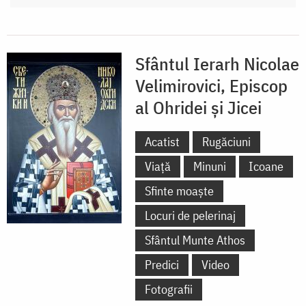
Sfântul Ierarh Nicolae
Velimirovici, Episcop
al Ohridei și Jicei
Acatist
Rugăciuni
Viață
Minuni
Icoane
Sfinte moaște
Locuri de pelerinaj
Sfântul Munte Athos
Predici
Video
Fotografii