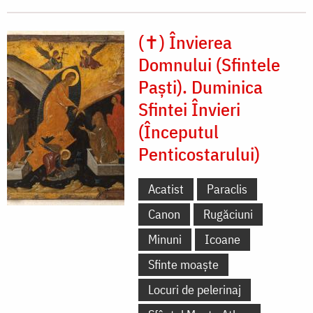
(✝) Învierea
Domnului (Sfintele
Paști). Duminica
Sfintei Învieri
(Începutul
Penticostarului)
Acatist
Paraclis
Canon
Rugăciuni
Minuni
Icoane
Sfinte moaște
Locuri de pelerinaj