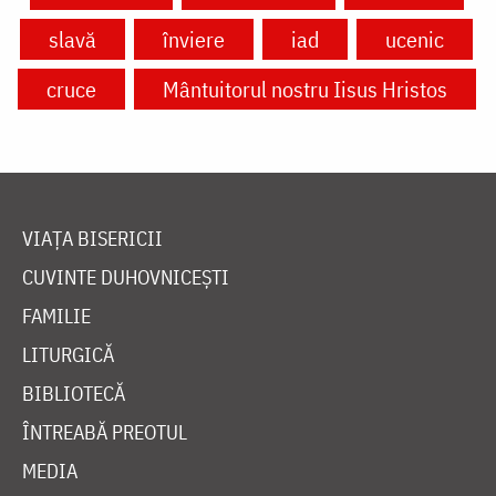
slavă
înviere
iad
ucenic
cruce
Mântuitorul nostru Iisus Hristos
VIAȚA BISERICII
CUVINTE DUHOVNICEȘTI
FAMILIE
LITURGICĂ
BIBLIOTECĂ
ÎNTREABĂ PREOTUL
MEDIA