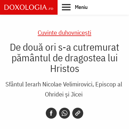
Skip
Meniu
to
main
Main
content
navigation
Cuvinte duhovnicești
De două ori s-a cutremurat
pământul de dragostea lui
Hristos
Sfântul Ierarh Nicolae Velimirovici, Episcop al
Ohridei și Jicei