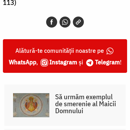
113)
Alătură-te comunității noastre pe
WhatsApp
,
Instagram
și
Telegram
!
Să urmăm exemplul
de smerenie al Maicii
Domnului