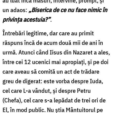
au luat încă măsuri, intervine, prompt, şi
un adaos:
„Biserica de ce nu face nimic în
privinţa acestuia?”
.
Întrebări legitime, dar care au primit
răspuns încă de acum două mii de ani în
urmă. Atunci când Iisus din Nazaret a ales,
între cei 12 ucenici mai apropiaţi, şi pe doi
care aveau să comită un act de trădare
greu de digerat: este vorba despre Iuda,
cel care L-a vândut, şi despre Petru
(Chefa), cel care s-a lepădat de trei ori de
El, în mod public. Nu ştia Mântuitorul pe