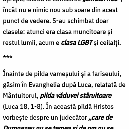
încât nu e nimic nou sub soare din acest
punct de vedere. S-au schimbat doar
clasele: atunci era clasa muncitoare şi
restul lumii, acum e
clasa LGBT
şi ceilalţi.
***
Înainte de pilda vameşului şi a fariseului,
găsim în Evanghelia după Luca, relatată de
Mântuitorul,
pilda văduvei stăruitoare
(Luca 18, 1-8). În această pildă Hristos
vorbeşte despre un judecător
„care de
Dumnezeu nu se temea şi de om nu se