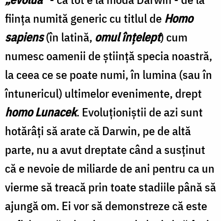
fiinţa numită generic cu titlul de
Homo
sapiens
(în latină,
omul înţelept
) cum
numesc oamenii de ştiinţă specia noastră,
la ceea ce se poate numi, în lumina (sau în
întunericul) ultimelor evenimente, drept
homo Lunacek
. Evoluţioniştii de azi sunt
hotărâţi să arate că Darwin, pe de altă
parte, nu a avut dreptate când a susţinut
că e nevoie de miliarde de ani pentru ca un
vierme să treacă prin toate stadiile până să
ajungă om. Ei vor să demonstreze că este