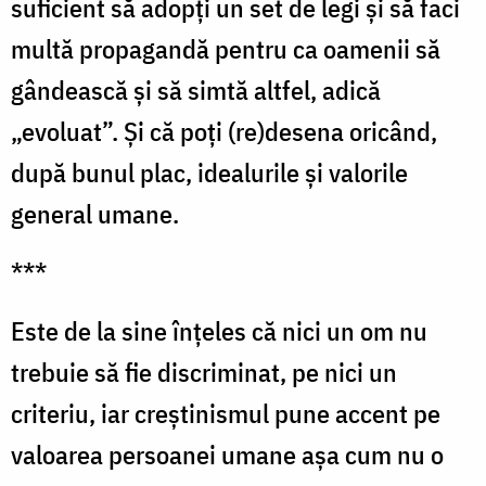
suficient să adopţi un set de legi şi să faci
multă propagandă pentru ca oamenii să
gândească şi să simtă altfel, adică
„evoluat”. Şi că poţi (re)desena oricând,
după bunul plac, idealurile şi valorile
general umane.
***
Este de la sine înţeles că nici un om nu
trebuie să fie discriminat, pe nici un
criteriu, iar creştinismul pune accent pe
valoarea persoanei umane aşa cum nu o