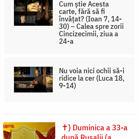
Cum știe Acesta
carte, fără să fi
învățat? (Ioan 7, 14-
30) – Calea spre zorii
Cincizecimii, ziua a
24-a
Nu voia nici ochii să-i
ridice la cer (Luca 18,
9-14)
✝) Duminica a 33-a
după Rusalii (a