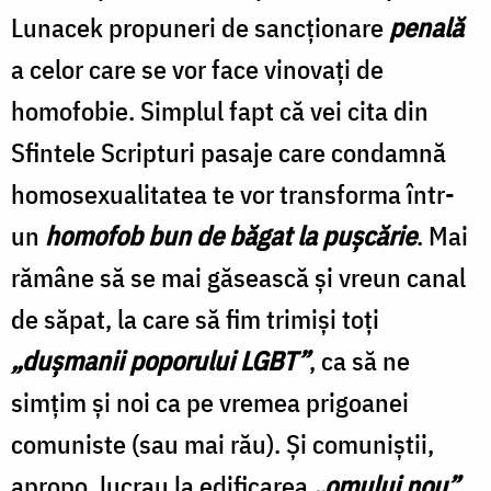
Lunacek propuneri de sancţionare
penală
a celor care se vor face vinovaţi de
homofobie. Simplul fapt că vei cita din
Sfintele Scripturi pasaje care condamnă
homosexualitatea te vor transforma într-
un
homofob bun de băgat la puşcărie
. Mai
rămâne să se mai găsească şi vreun canal
de săpat, la care să fim trimişi toţi
„duşmanii poporului LGBT”
, ca să ne
simţim şi noi ca pe vremea prigoanei
comuniste (sau mai rău). Şi comuniştii,
apropo, lucrau la edificarea
„omului nou”
,