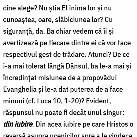
cine alege? Nu ştia El inima lor şi nu
cunoaştea, oare, slăbiciunea lor? Cu
siguranţă, da. Ba chiar vedem că îi şi
avertizează pe fiecare dintre ei că vor face
respectivul gest de trădare. Atunci? De ce
i-a mai tolerat lângă Dânsul, ba le-a mai şi
încredinţat misiunea de a propovădui
Evanghelia şi le-a dat puterea de a face
minuni (cf. Luca 10, 1-20)? Evident,
răspunsul nu poate fi decât unul singur:
din iubire
. Din acea iubire pe care Hristos o
revarsă asupra ucenicilor spre a le vindeca