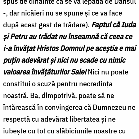
spus de dinainte că se va lepăda de Dânsul
-, dar nicăieri nu se spune şi ce va face
după acest gest de trădare).
Faptul că Iuda
şi Petru au trădat nu înseamnă că ceea ce
i-a învăţat Hristos Domnul pe aceştia e mai
puţin adevărat şi nici nu scade cu nimic
valoarea învăţăturilor Sale!
Nici nu poate
constitui o scuză pentru necredinţa
noastră. Ba, dimpotrivă, poate să ne
întărească în convingerea că Dumnezeu ne
respectă cu adevărat libertatea şi ne
iubeşte cu tot cu slăbiciunile noastre cu