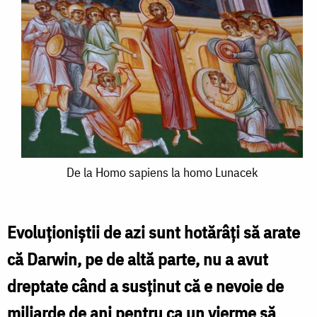
De
De la Homo sapiens la homo Lunacek
la
Homo
Evoluţioniştii de azi sunt hotărâţi să arate
sapiens
că Darwin, pe de altă parte, nu a avut
la
dreptate când a susţinut că e nevoie de
homo
miliarde de ani pentru ca un vierme să