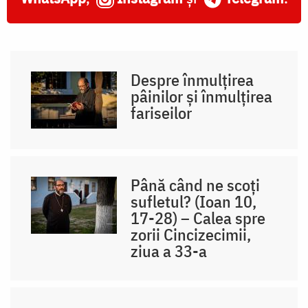
Despre înmulțirea
pâinilor și înmulțirea
fariseilor
Până când ne scoți
sufletul? (Ioan 10,
17-28) – Calea spre
zorii Cincizecimii,
ziua a 33-a