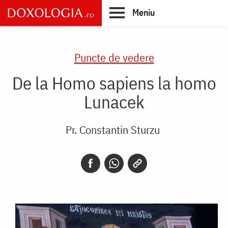
Skip
Meniu
to
main
Main
content
navigation
Puncte de vedere
De la Homo sapiens la homo
Lunacek
Pr. Constantin Sturzu