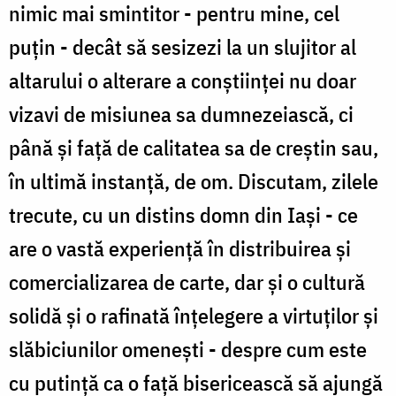
nimic mai smintitor - pentru mine, cel
puţin - decât să sesizezi la un slujitor al
altarului o alterare a conştiinţei nu doar
vizavi de misiunea sa dumnezeiască, ci
până şi faţă de calitatea sa de creştin sau,
în ultimă instanţă, de om. Discutam, zilele
trecute, cu un distins domn din Iaşi - ce
are o vastă experienţă în distribuirea şi
comercializarea de carte, dar şi o cultură
solidă şi o rafinată înţelegere a virtuţilor şi
slăbiciunilor omeneşti - despre cum este
cu putinţă ca o faţă bisericească să ajungă