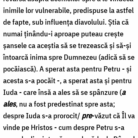
inimile lor vulnerabile, predispuse la astfel
de fapte, sub influenţa diavolului. Ştia că
numai ţinându-i aproape puteau creşte
şansele ca aceştia să se trezească şi să-şi
întoarcă inima spre Dumnezeu (adică să se
pocăiască). A sperat asta pentru Petru - şi
acesta s-a pocăit -, a sperat asta şi pentru
Iuda - care însă a ales să se spânzure (
a
ales
, nu a fost predestinat spre asta;
despre Iuda s-a prorocit/
pre
-văzut că Îl va
vinde pe Hristos - cum despre Petru s-a