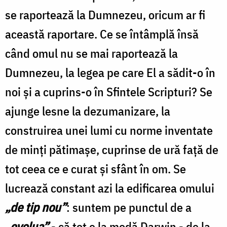
se raportează la Dumnezeu, oricum ar fi
această raportare. Ce se întâmplă însă
când omul nu se mai raportează la
Dumnezeu, la legea pe care El a sădit-o în
noi şi a cuprins-o în Sfintele Scripturi? Se
ajunge lesne la dezumanizare, la
construirea unei lumi cu norme inventate
de minţi pătimaşe, cuprinse de ură faţă de
tot ceea ce e curat şi sfânt în om. Se
lucrează constant azi la edificarea omului
„de tip nou”
: suntem pe punctul de a
„evolua”
- că tot e la modă Darwin - de la