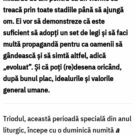
Lunacek
treacă prin toate stadiile până să ajungă
om. Ei vor să demonstreze că este
suficient să adopţi un set de legi şi să faci
multă propagandă pentru ca oamenii să
gândească şi să simtă altfel, adică
„evoluat”. Şi că poţi (re)desena oricând,
după bunul plac, idealurile şi valorile
general umane.
Triodul, această perioadă specială din anul
liturgic, începe cu o duminică numită
a