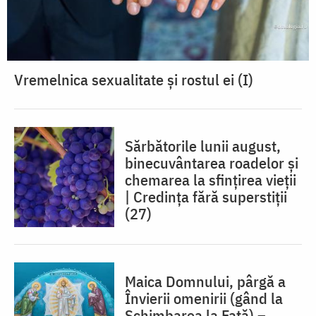
Vremelnica sexualitate și rostul ei (I)
Sărbătorile lunii august,
binecuvântarea roadelor și
chemarea la sfințirea vieții
| Credința fără superstiții
(27)
Maica Domnului, pârgă a
Învierii omenirii (gând la
Schimbarea la Față) –