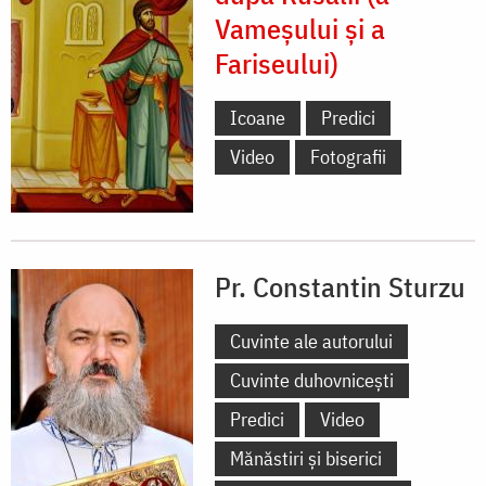
Vameșului și a
Fariseului)
Icoane
Predici
Video
Fotografii
Pr. Constantin Sturzu
Cuvinte ale autorului
Cuvinte duhovnicești
Predici
Video
Mănăstiri și biserici