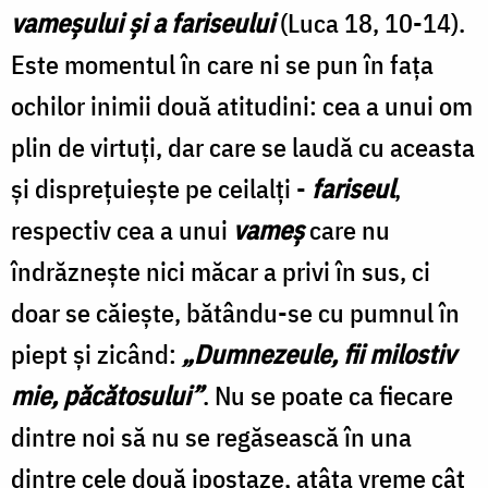
vameşului şi a fariseului
(Luca 18, 10-14).
Este momentul în care ni se pun în faţa
ochilor inimii două atitudini: cea a unui om
plin de virtuţi, dar care se laudă cu aceasta
şi dispreţuieşte pe ceilalţi -
fariseul
,
respectiv cea a unui
vameş
care nu
îndrăzneşte nici măcar a privi în sus, ci
doar se căieşte, bătându-se cu pumnul în
piept şi zicând:
„Dumnezeule, fii milostiv
mie, păcătosului”
. Nu se poate ca fiecare
dintre noi să nu se regăsească în una
dintre cele două ipostaze, atâta vreme cât