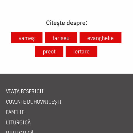
Citește despre:
vameș
fariseu
evanghelie
preot
iertare
VIAȚA BISERICII
CUVINTE DUHOVNICEȘTI
FAMILIE
LITURGICĂ
BIBLIOTECĂ