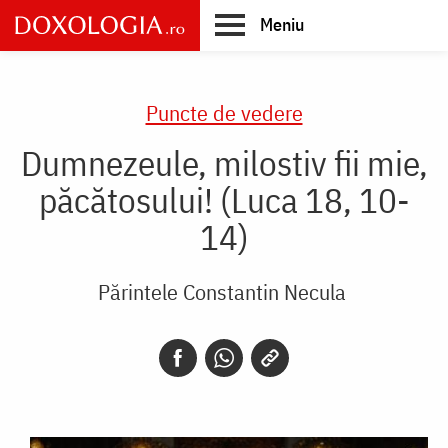
Skip
Meniu
to
main
Main
content
navigation
Puncte de vedere
Dumnezeule, milostiv fii mie,
păcătosului! (Luca 18, 10-
14)
Părintele Constantin Necula