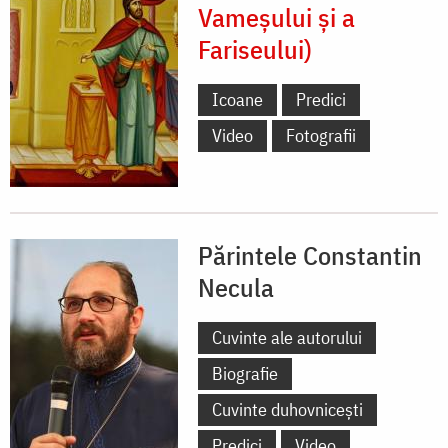
Vameșului și a
Fariseului)
Icoane
Predici
Video
Fotografii
Părintele Constantin
Necula
Cuvinte ale autorului
Biografie
Cuvinte duhovnicești
Predici
Video