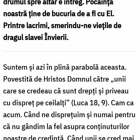
drumul spre altar e întreg. Pocăința
noastră ține de bucuria de a fi cu El.
Printre lacrimi, smerindu-ne viețile de
dragul slavei Învierii.
Suntem și azi în plină parabolă aceasta.
Povestită de Hristos Domnul către „unii
care se credeau că sunt drepți și priveau
cu dispreț pe ceilalți” (Luca 18, 9). Cam ca
acum. Când ne disprețuim și numai pentru
că nu gândim la fel asupra conținuturilor
noastre de credință. Când unii se cred mai