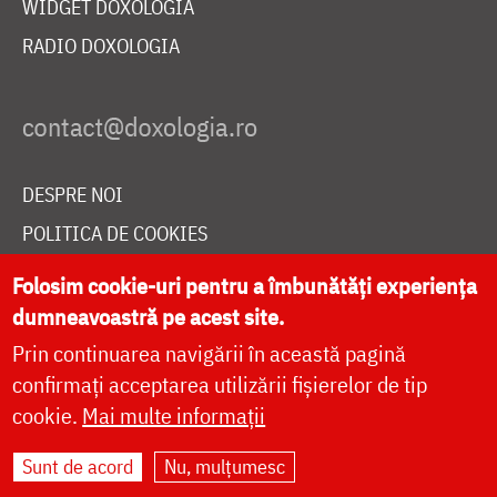
WIDGET DOXOLOGIA
RADIO DOXOLOGIA
DESPRE NOI
POLITICA DE COOKIES
DONEAZĂ ONLINE PENTRU CATEDRALA NAȚIONALĂ
Folosim cookie-uri pentru a îmbunătăți experiența
dumneavoastră pe acest site.
Prin continuarea navigării în această pagină
LIVE
confirmați acceptarea utilizării fișierelor de tip
cookie.
Mai multe informații
Site dezvoltat de
DOXOLOGIA MEDIA
,
Sunt de acord
Nu, mulțumesc
Arhiepiscopia Iașilor | ©
doxologia.ro