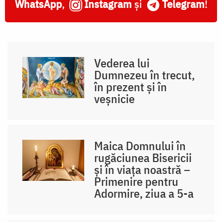
WhatsApp
,
Instagram
și
Telegram
!
Vederea lui
Dumnezeu în trecut,
în prezent și în
veșnicie
Maica Domnului în
rugăciunea Bisericii
și în viața noastră –
Primenire pentru
Adormire, ziua a 5-a