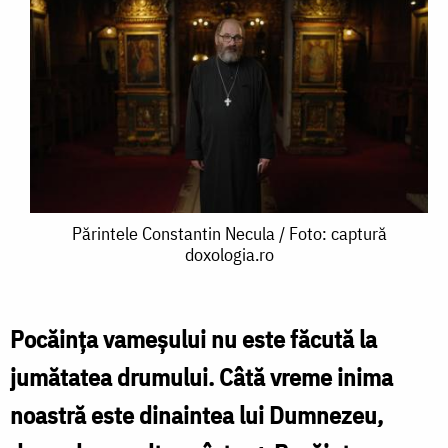
Părintele
Părintele Constantin Necula / Foto: captură
doxologia.ro
Constantin
Necula
/
Pocăința vameșului nu este făcută la
Foto:
jumătatea drumului. Câtă vreme inima
captură
noastră este dinaintea lui Dumnezeu,
doxologia.ro