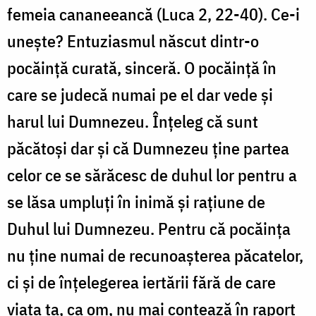
femeia cananeeancă (Luca 2, 22-40). Ce-i
unește? Entuziasmul născut dintr-o
pocăință curată, sinceră. O pocăință în
care se judecă numai pe el dar vede și
harul lui Dumnezeu. Înțeleg că sunt
păcătoși dar și că Dumnezeu ține partea
celor ce se sărăcesc de duhul lor pentru a
se lăsa umpluți în inimă și rațiune de
Duhul lui Dumnezeu. Pentru că pocăința
nu ține numai de recunoașterea păcatelor,
ci și de înțelegerea iertării fără de care
viața ta, ca om, nu mai contează în raport