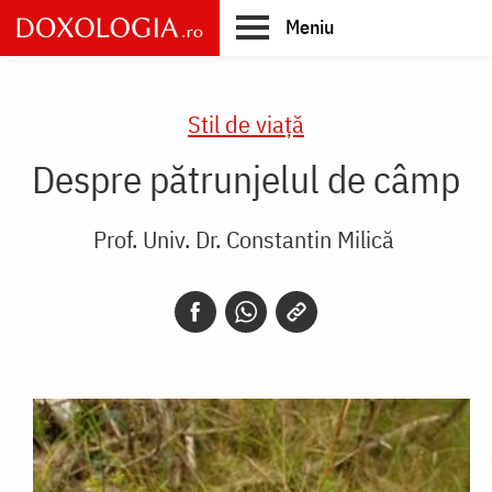
Skip
Meniu
to
main
Main
content
navigation
Stil de viaţă
Despre pătrunjelul de câmp
Prof. Univ. Dr. Constantin Milică