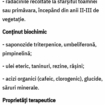
- rădăcinile recoltate la sfârşitul toamnei
sau primăvara, începând din anii II-III de
vegetaţie.
Conţinut biochimic
- saponozide triterpenice, umbeliferonă,
pimpinelină;
- ulei eteric, taninuri, rezine, răşini;
- acizi organici (cafeic, clorogenic), glucide,
săruri minerale.
Proprietăţi terapeutice