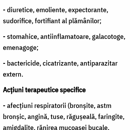
- diuretice, emoliente, expectorante,
sudorifice, fortifiant al plămânilor;
- stomahice, antiinflamatoare, galacotoge,
emenagoge;
- bactericide, cicatrizante, antiparazitar
extern.
Acţiuni terapeutice specifice
- afecţiuni respiratorii (bronşite, astm
bronşic, angină, tuse, răguşeală, faringite,
amigdalite, rănirea mucoasei bucale,