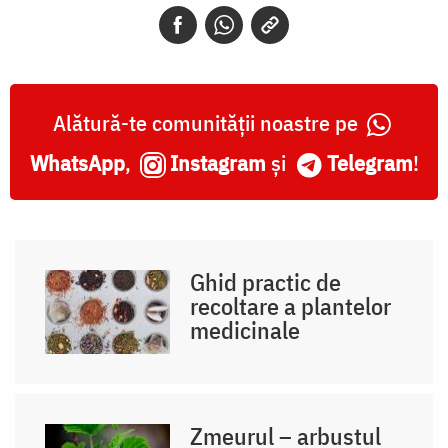
Alătură-te comunității noastre pe
WhatsApp
,
Instagram
și
Telegram
!
Ghid practic de
recoltare a plantelor
medicinale
Zmeurul – arbustul