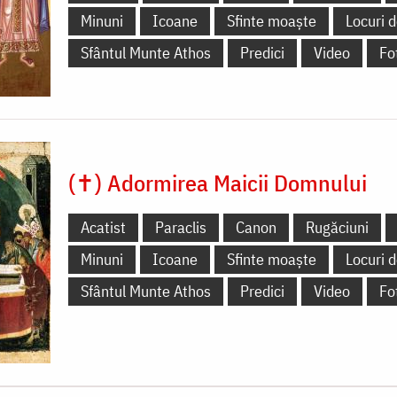
Minuni
Icoane
Sfinte moaște
Locuri d
Sfântul Munte Athos
Predici
Video
Fo
(✝) Adormirea Maicii Domnului
Acatist
Paraclis
Canon
Rugăciuni
Minuni
Icoane
Sfinte moaște
Locuri d
Sfântul Munte Athos
Predici
Video
Fo