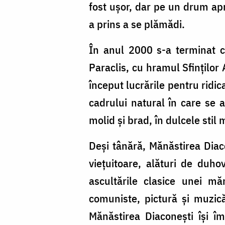
fost uşor, dar pe un drum apr
a prins a se plămădi.
În anul 2000 s-a terminat co
Paraclis, cu hramul Sfinţilor 
început lucrările pentru ridic
cadrului natural în care se 
molid şi brad, în dulcele stil
Deşi tânără, Mănăstirea Dia
vieţuitoare, alături de duh
ascultările clasice unei măn
comuniste, pictură şi muzic
Mănăstirea Diaconeşti îşi î