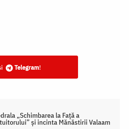
și
Telegram
!
drala „Schimbarea la Față a
uitorului” și incinta Mănăstirii Valaam