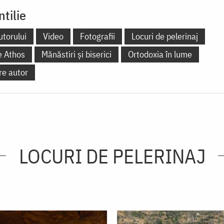
ntilie
utorului
Video
Fotografii
Locuri de pelerinaj
e Athos
Mănăstiri și biserici
Ortodoxia în lume
re autor
LOCURI DE PELERINAJ