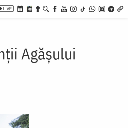
LIVE
08
ţii Agăşului