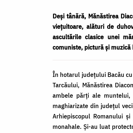
Silviu
Cluci
Deşi tânără, Mănăstirea Dia
vieţuitoare, alături de duh
ascultările clasice unei măn
comuniste, pictură şi muzică 
În hotarul judeţului Bacău cu
Tarcăului, Mănăstirea Diacon
ambele părţi ale muntelui, 
maghiarizate din judeţul veci
Arhiepiscopul Romanului şi
monahale. Şi-au luat protect