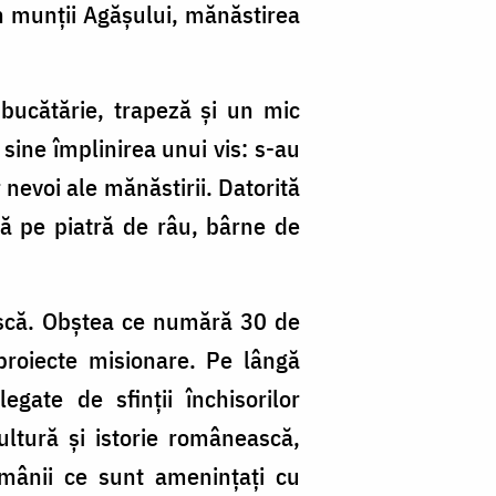
in munţii Agăşului, mănăstirea
 bucătărie, trapeză şi un mic
 sine împlinirea unui vis: s-au
 nevoi ale mănăstirii. Datorită
tă pe piatră de râu, bârne de
ască. Obştea ce numără 30 de
proiecte misionare. Pe lângă
egate de sfinţii închisorilor
ltură şi istorie românească,
omânii ce sunt ameninţaţi cu