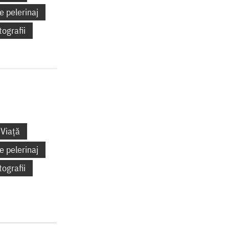
e pelerinaj
tografii
Viață
e pelerinaj
tografii