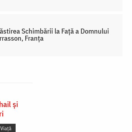
stirea Schimbării la Față a Domnului
rrasson, Franţa
ail și
ri
Viață