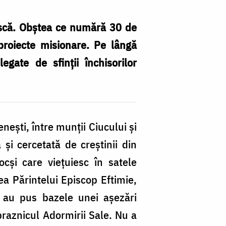
ască. Obştea ce numără 30 de
proiecte misionare. Pe lângă
egate de sfinţii închisorilor
Fo
pr
Si
eşti, între munţii Ciucului şi
Cl
şi cercetată de creştinii din
cşi care vieţuiesc în satele
ea Părintelui Episcop Eftimie,
 au pus bazele unei aşezări
raznicul Adormirii Sale. Nu a