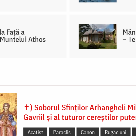
la Față a
Mănă
 Muntelui Athos
– Te
✝) Soborul Sfinților Arhangheli Mih
Gavriil și al tuturor cereștilor pute
Acatist
Paraclis
Canon
Rugăciuni