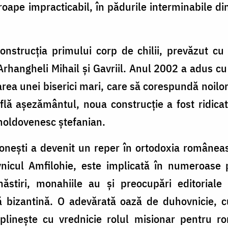
oape impracticabil, în pădurile interminabile d
nstrucţia primului corp de chilii, prevăzut cu
Arhangheli Mihail şi Gavriil. Anul 2002 a adus cu
area unei biserici mari, care să corespundă noilor
află aşezământul, noua construcţie a fost ridica
 moldovenesc ştefanian.
coneşti a devenit un reper în ortodoxia române
ovnicul Amfilohie, este implicată în numeroase 
ăstiri, monahiile au şi preocupări editoriale l
ă bizantină. O adevărată oază de duhovnicie, cu
mplineşte cu vrednicie rolul misionar pentru r