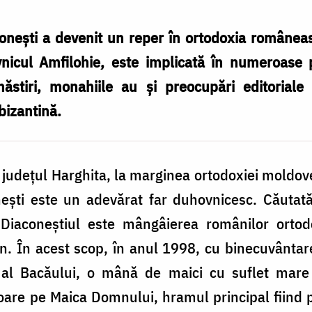
coneşti a devenit un reper în ortodoxia române
ovnicul Amfilohie, este implicată în numeroase 
ăstiri, monahiile au şi preocupări editoriale l
bizantină.
 judeţul Harghita, la marginea ortodoxiei moldoven
eşti este un adevărat far duhovnicesc. Căutată 
Diaconeştiul este mângâierea românilor ortodo
n. În acest scop, în anul 1998, cu binecuvântar
 al Bacăului, o mână de maici cu suflet mare
oare pe Maica Domnului, hramul principal fiind p