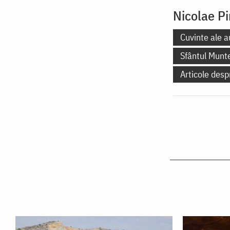
Nicolae Pi
Cuvinte ale a
Sfântul Munt
Articole desp