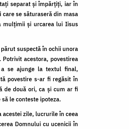
ți separat și împărțiți, iar în
ei care se săturaseră din masa
 mulțimii și urcarea lui Iisus
 părut suspectă în ochii unora
. Potrivit acestora, povestirea
a se ajunge la textul final,
 povestire s-ar fi regăsit în
tă de două ori, ca și cum ar fi
 să le conteste ipoteza.
acestei zile, lucrurile în ceea
rcerea Domnului cu ucenicii în