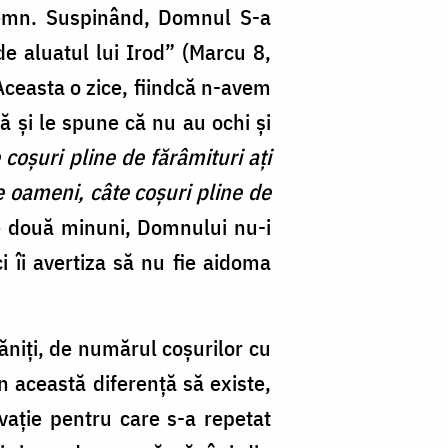
u semn. Suspinând, Domnul S-a
 de aluatul lui Irod” (Marcu 8,
 Aceasta o zice, fiindcă n-avem
 și le spune că nu au ochi și
 coşuri pline de fărâmituri aţi
e oameni, câte coşuri pline de
e două minuni, Domnului nu-i
i îi avertiza să nu fie aidoma
ăniți, de numărul coșurilor cu
în această diferență să existe,
vație pentru care s-a repetat