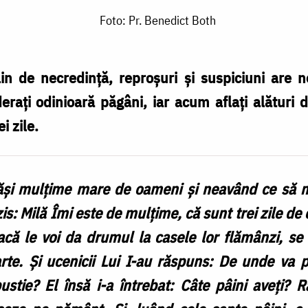
Foto: Pr. Benedict Both
lin de necredință, reproșuri și suspiciuni are
erați odinioară păgâni, iar acum aflați alături 
i zile.
răși mulțime mare de oameni și neavând ce să 
 zis: Milă Îmi este de mulțime, că sunt trei zile d
ă le voi da drumul la casele lor flămânzi, se 
rte. Și ucenicii Lui I-au răspuns: De unde va 
pustie? El însă i-a întrebat: Câte pâini aveți? 