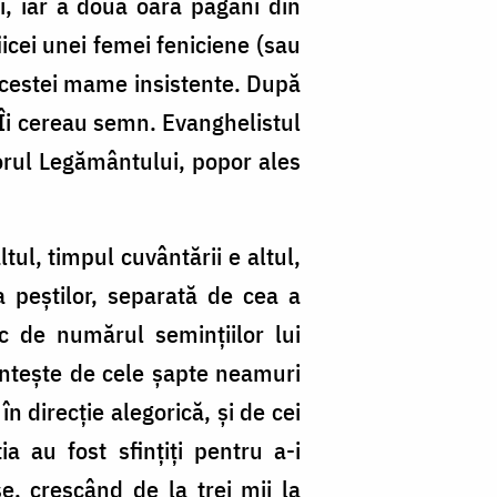
ei, iar a doua oară păgâni din
icei unei femei feniciene (sau
cestei mame insistente. După
i Îi cereau semn. Evanghelistul
orul Legământului, popor ales
tul, timpul cuvântării e altul,
 peștilor, separată de cea a
c de numărul semințiilor lui
mintește de cele șapte neamuri
n direcție alegorică, și de cei
ia au fost sfințiți pentru a-i
se, crescând de la trei mii la