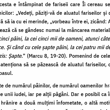
 Acesta e întâmpinat de fariseii care Îi cerea
icilor: „Vedeţi, păziţi-vă de aluatul fariseilor şi
eră să ia cu ei merinde, „vorbeau între ei, zicând:
oșează că se gândesc numai la mâncarea materială
nci pâini, la cei cinci mii de oameni, atunci câte
e. Şi când cu cele şapte pâini, la cei patru mii d
zis: Şapte.
” (Marcu 8, 19-20). Pomenind de cel
atenționa să se păzească de aluatul fariseilor, c
 pasul.
te de numărul pâinilor, de numărul oamenilor hr
e unii iudei, iar pe alții păgâni. Dar e posibil ca 
hrănire a două mulțimi înfometate, o altă moti