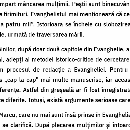
împart mâncarea mulțimii. Peștii sunt binecuvânta
de firimituri. Evanghelistul mai menționează că c
 patru mii”. Istorioara se încheie cu slobozirea
ie, urmată de traversarea mării.
âinilor, după doar două capitole din Evanghelie, a
i, adepți ai metodei istorico-critice de cercetare
 în procesul de redacție a Evangheliei. Pentru 
s „cap la cap” mai multe manuscrise, iar această
erențe. Astfel din greșeală ar fi fost înregistra
diferite. Totuși, există argumente serioase care
arcu, care nu mai sunt însă prinse în Evanghelia 
i se clarifică. După plecarea mulțimilor și întoa