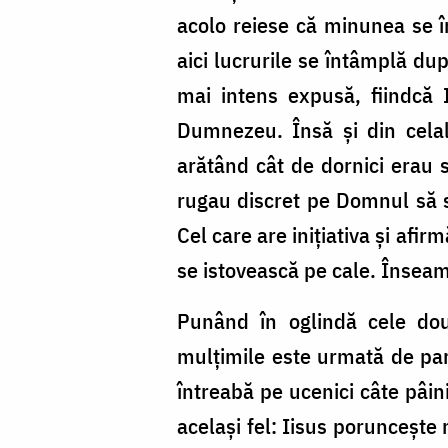
acolo reiese că minunea se î
aici lucrurile se întâmplă du
mai intens expusă, fiindcă 
Dumnezeu. Însă și din celala
arătând cât de dornici erau s
rugau discret pe Domnul să s
Cel care are inițiativa și afi
se istovească pe cale. Însea
Punând în oglindă cele două
mulțimile este urmată de par
întreabă pe ucenici câte pâini
același fel: Iisus poruncește