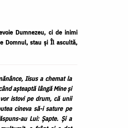
 nevoie Dumnezeu, ci de inimi
de Domnul, stau și Îl ascultă,
mănânce, Iisus a chemat la
e când așteaptă lângă Mine și
vor istovi pe drum, că unii
putea cineva să-i sature pe
Răspuns-au Lui: Șapte. Și a