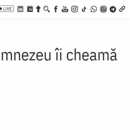
LIVE
06
Dumnezeu îi cheamă