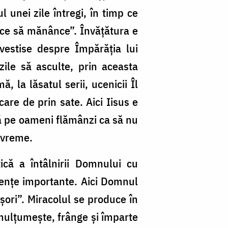
unei zile întregi, în timp ce
u ce să mănânce”. Învățătura e
vestise despre Împărăția lui
zile să asculte, prin aceasta
 la lăsatul serii, ucenicii Îl
re de prin sate. Aici Iisus e
scă pe oameni flămânzi ca să nu
a vreme.
ică a întâlnirii Domnului cu
rențe importante. Aici Domnul
ișori”. Miracolul se produce în
 mulțumește, frânge și împarte