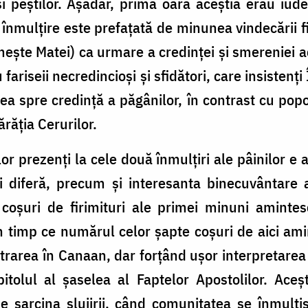
 și peștilor. Așadar, prima oară aceștia erau iud
înmulțire este prefațată de minunea vindecării fi
ște Matei) ca urmare a credinței și smereniei a
fariseii necredincioși și sfidători, care insistenț
a spre credință a păgânilor, în contrast cu pop
ărăția Cerurilor.
r prezenți la cele două înmulțiri ale pâinilor e al
i diferă, precum și interesanta binecuvântare a
 coșuri de firimituri ale primei minuni amintes
, în timp ce numărul celor șapte coșuri de aici a
trarea în Canaan, dar forțând ușor interpretarea î
itolul al șaselea al Faptelor Apostolilor. Aceșt
e sarcina slujirii, când comunitatea se înmulți