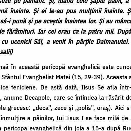
șeze pe pământ. Și, luând cele șapte pâini, a 
nă înainte. Și ei le-au pus mulțimii înainte. Și
să-i pună și pe aceștia înaintea lor. Și au mânca
e fărâmituri. Iar cei erau ca la patru mii. Dup
 cu ucenicii Săi, a venit în părțile Dalmanutei.
alii)
să în această pericopă evanghelică este cuno
 de Sfântul Evanghelist Matei (15, 29-39). Aceasta
nice feniciene. De astă dată, Iisus Se afla într
anume Decapole, care se întindea la răsărit de
 grecesc: „deca”, zece și „polis”, oraș). Aici 
a înmulțire a pâinilor, Iui Iisus I se face milă d
în pericopa evanghelică din joia a 15-a după Rus