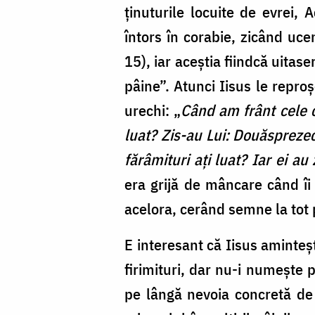
ținuturile locuite de evrei,
întors în corabie, zicând ucen
15), iar aceștia fiindcă uitas
pâine”. Atunci Iisus le repr
urechi: „
Când am frânt cele ci
luat? Zis-au Lui: Douăsprezec
fărâmituri aţi luat? Iar ei au 
era grijă de mâncare când îi 
acelora, cerând semne la tot
E interesant că Iisus aminteș
firimituri, dar nu-i numește p
pe lângă nevoia concretă de 