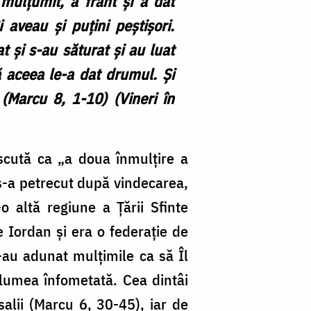
mulțumit, a frânt și a dat
 aveau și puțini peștișori.
t și s-au săturat și au luat
ă aceea le-a dat drumul. Și
 (Marcu 8, 1-10) (Vineri în
scută ca „a doua înmulțire a
 s-a petrecut după vindecarea,
-o altă regiune a Țării Sfinte
 Iordan și era o federație de
s-au adunat mulțimile ca să Îl
e lumea înfometată. Cea dintâi
alii (Marcu 6, 30-45), iar de