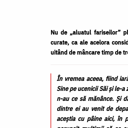
Foto:
Pr.
Benedict
Both
Nu de „aluatul fariseilor” p
curate, ca ale acelora consid
uitând de mâncare timp de tre
În vremea aceea, fiind ia
Sine pe ucenicii Săi și le-a
n-au ce să mănânce. Și dac
dintre ei au venit de depa
aceștia cu pâine aici, în 