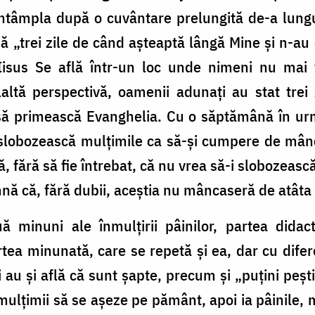
ntâmpla după o cuvântare prelungită de-a lungul 
pă „trei zile de când așteaptă lângă Mine și n-a
Iisus Se află într-un loc unde nimeni nu mai 
ltă perspectivă, oamenii adunați au stat trei 
ă primească Evanghelia. Cu o săptămână în urmă,
lobozească mulțimile ca să-și cumpere de mânca
rmă, fără să fie întrebat, că nu vrea să-i slobozea
mnă că, fără dubii, aceștia nu mâncaseră de atât
 minuni ale înmulțirii pâinilor, partea didact
tea minunată, care se repetă și ea, dar cu dife
 au și află că sunt șapte, precum și „puțini peșt
 mulțimii să se așeze pe pământ, apoi ia pâinile,