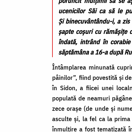
poruncit mulțimii să se a
ucenicilor Săi ca să le pu
Și binecuvântându-i, a zis 
șapte coșuri cu rămășițe d
îndată, intrând în corabie
săptămâna a 16-a după Rus
Întâmplarea minunată cuprin
pâinilor”, fiind povestită și
în Sidon, a fiicei unei local
populată de neamuri păgâne, 
zece orașe (de unde și numele
asculte și, la fel ca la prim
înmulțire a fost tematizată 