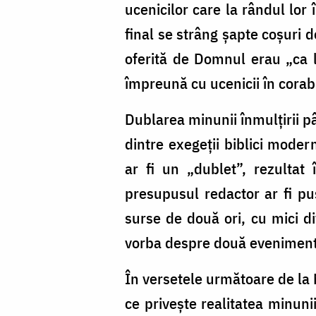
ucenicilor care la rândul lor 
final se strâng șapte coșuri 
oferită de Domnul erau „ca la
împreună cu ucenicii în corab
Dublarea minunii înmulțirii p
dintre exegeții biblici modern
ar fi un „dublet”, rezultat
presupusul redactor ar fi pu
surse de două ori, cu mici dif
vorba despre două evenimente 
În versetele următoare de la M
ce privește realitatea minuni