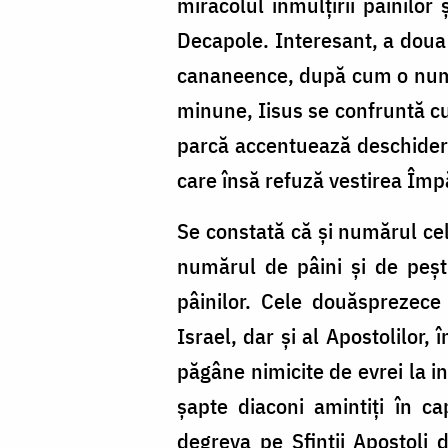
miracolul înmulțirii pâinilor
Decapole. Interesant, a doua 
cananeence, după cum o nume
minune, Iisus se confruntă cu 
parcă accentuează deschidere
care însă refuză vestirea Împ
Se constată că și numărul celo
numărul de pâini și de peșt
pâinilor. Cele douăsprezece
Israel, dar și al Apostolilor
păgâne nimicite de evrei la in
șapte diaconi amintiți în cap
degreva pe Sfinții Apostoli d