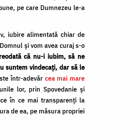
e bune, pe care Dumnezeu le-a
iv, iubire alimentată chiar de
 Domnul şi vom avea curaj s-o
reodată că nu-i iubim, să ne
u suntem vindecaţi, dar să le
este într-adevăr
cea mai mare
nile lor, prin Spovedanie şi
ce în ce mai transparenţi la
ucura de ea, pe măsura propriei