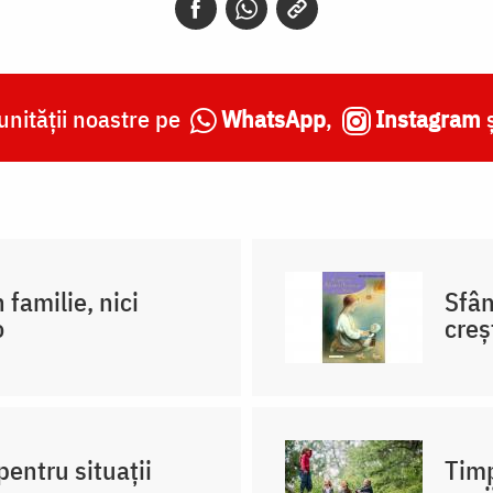
nității noastre pe
WhatsApp
,
Instagram
 familie, nici
Sfân
o
creş
pentru situații
Timp