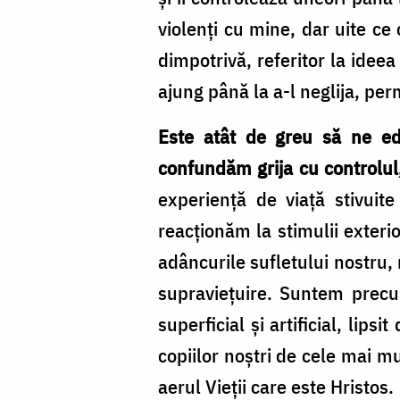
violenţi cu mine, dar uite ce
dimpotrivă, referitor la ideea
ajung până la a-l neglija, perm
Este atât de greu să ne ed
confundăm grija cu controlul
experienţă de viaţă stivuit
reacţionăm la stimulii exteri
adâncurile sufletului nostru,
supravieţuire. Suntem precum
superficial şi artificial, lip
copiilor noştri de cele mai m
aerul Vieţii care este Hristos.