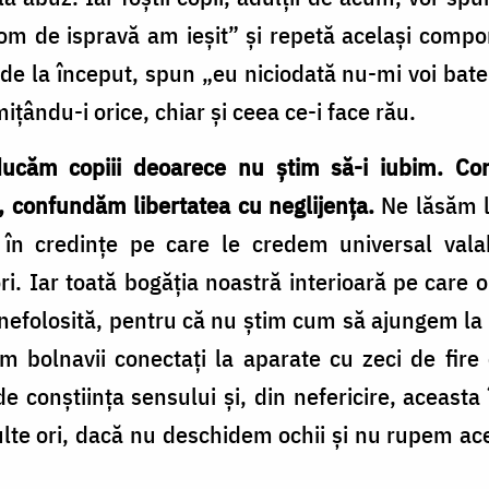
 om de ispravă am ieşit” şi repetă acelaşi compo
 de la început, spun „eu niciodată nu-mi voi bate
iţându-i orice, chiar şi ceea ce-i face rău.
ucăm copiii deoarece nu ştim să-i iubim. Co
, confundăm libertatea cu neglijenţa.
Ne lăsăm le
e în credinţe pe care le credem universal vala
ori. Iar toată bogăţia noastră interioară pe care 
 nefolosită, pentru că nu ştim cum să ajungem la e
 bolnavii conectaţi la aparate cu zeci de fire c
sit de conştiinţa sensului şi, din nefericire, aceas
ulte ori, dacă nu deschidem ochii şi nu rupem ace