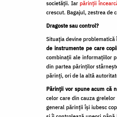
societăţii. Iar
părinţii încear
crescut. Bagajul, zestrea de c
Dragoste sau control?
Situaţia devine problematică 
de instrumente pe care copii
combinaţii ale informaţiilor 
din partea părinţilor stârneşte
părinţi, ori de la altă autoritat
Părinţii vor spune acum că nu
celor care din cauza grelelor 
general părinţii îşi iubesc cop
şi îi controlează uneori până