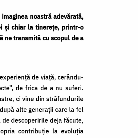
, imaginea noastră adevărată,
și chiar la tinerețe, printr-o
 să ne transmită cu scopul de a
 experienţă de viaţă, cerându-
cte”, de frica de a nu suferi.
stre, ci vine din străfundurile
după alte generaţii care la fel
 de descoperirile deja făcute,
pria contribuţie la evoluţia