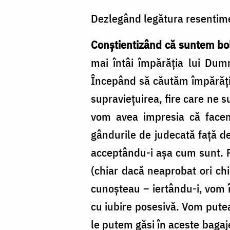
Dezlegând legătura resentim
Conştientizând că suntem bol
mai întâi împărăţia lui Dum
Începând să căutăm împărăţia,
supravieţuirea, fire care ne s
vom avea impresia că facem 
gândurile de judecată faţă de
acceptându-i aşa cum sunt. Pe
(chiar dacă neaprobat ori ch
cunoşteau – iertându-i, vom 
cu iubire posesivă. Vom putea
le putem găsi în aceste bagaje