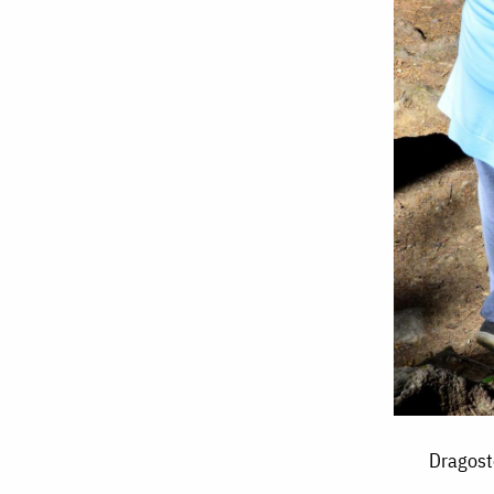
Dragoste
Dragost
părintească