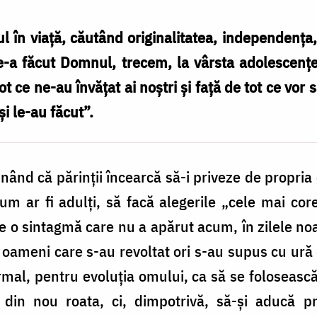
 în viață, căutând originalitatea, independența
a făcut Domnul, trecem, la vârsta adolescenței 
ot ce ne-au învățat ai noștri și față de tot ce vor
și le-au făcut”.
unând că părinţii încearcă să-i priveze de propria
m ar fi adulţi, să facă alegerile „cele mai core
te o sintagmă care nu a apărut acum, în zilele noa
 oameni care s-au revoltat ori s-au supus cu ură 
ormal, pentru evoluţia omului, ca să se folosească
din nou roata, ci, dimpotrivă, să-şi aducă pro