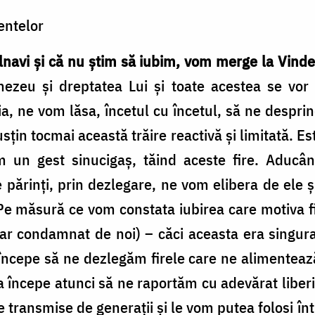
entelor
navi şi că nu ştim să iubim, vom merge la Vinde
nezeu şi dreptatea Lui şi toate acestea se vor
 ne vom lăsa, încetul cu încetul, să ne desprin
usţin tocmai această trăire reactivă şi limitată.
un gest sinucigaş, tăind aceste fire. Aducân
 părinţi, prin dezlegare, ne vom elibera de ele 
 măsură ce vom constata iubirea care motiva fie
iar condamnat de noi) – căci aceasta era singura
începe să ne dezlegăm firele care ne alimentează
 începe atunci să ne raportăm cu adevărat liberi 
 transmise de generaţii şi le vom putea folosi înt