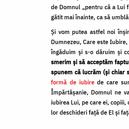
de Domnul „pentru că a Lui f
gătit mai înainte, ca să umblă
Şi vom putea astfel noi înşin
Dumnezeu, Care este Iubire, 
îngăduim şi s-o dăruim şi co
smerim şi să acceptăm faptul
spunem că lucrăm (şi chiar s
formă de iubire
de care sunt
Împărtăşanie, Domnul ne va 
iubirea Lui, pe care ei, copii
lor deschideri faţă de El şi faţ