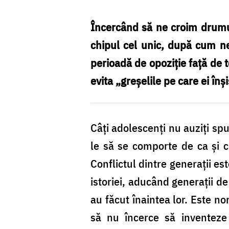
sau
control
Încercând să ne croim drumul
–
chipul cel unic, după cum ne-
cum
perioadă de opoziție față de t
găsim
evita „greșelile pe care ei înși
echilibrul?
/
Câţi adolescenţi nu auziţi sp
Foto:
le să se comporte de ca şi cu
Oana
Conflictul dintre generaţii es
Nechifor
istoriei, aducând generaţii de
au făcut înaintea lor. Este n
să nu încerce să inventeze 