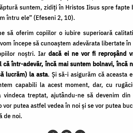
ăptură suntem, zidiţi în Hristos Iisus spre fapt
m întru ele” (Efeseni 2, 10).
e să oferim copiilor o iubire superioară calitat
vom începe să cunoaştem adevărata libertate în
piilor noştri. Iar
dacă ei ne vor fi reproşând v
 că într-adevăr, încă mai suntem bolnavi, încă n
ă lucrăm) la asta
. Şi să-i asigurăm că aceasta 
em capabili la acest moment, dar, cu rugăciu
vindeca treptat, ajutându-ne să devenim din 
i, o vor putea astfel vedea în noi şi se vor putea b
ă de noi.