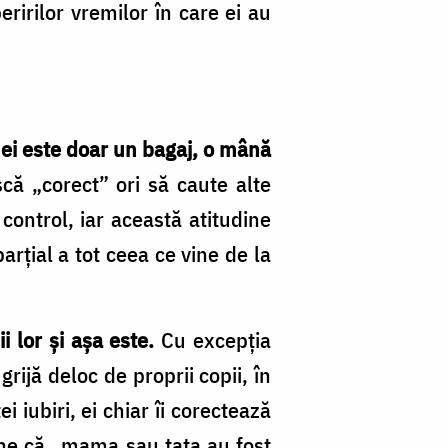
eririlor vremilor în care ei au
 ei este doar un bagaj, o mână
scă „corect” ori să caute alte
control, iar această atitudine
parţial a tot ceea ce vine de la
i lor şi aşa este.
Cu excepţia
rijă deloc de proprii copii, în
i iubiri, ei chiar îi corectează
pune că „mama sau tata au fost