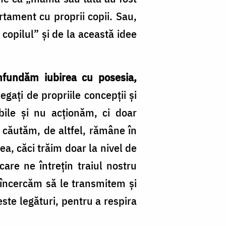
rtament cu proprii copii. Sau,
 copilul” şi de la această idee
nfundăm iubirea cu posesia,
gaţi de propriile concepţii şi
bile şi nu acţionăm, ci doar
o căutăm, de altfel, rămâne în
a, căci trăim doar la nivel de
are ne întreţin traiul nostru
ta încercăm să le transmitem şi
ste legături, pentru a respira