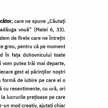
cător
, care ne spune „Căutaţi
 adăuga vouă” (Matei 6, 33).
dem de firele care ne întreţin
 Este greu, pentru că pe moment
d în faţa duhovnicului toate
şi vom putea trăi mai departe,
care gest al părinţilor noştri
 formă de iubire pe care ei o
 cu resentimente, cu ură, ori
la lucrurile preţioase pe care
r-un mod creativ, ajutaţi chiar