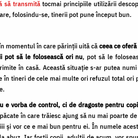
că să transmită
tocmai principiile utilizării descop
are, folosindu-se, tinerii pot pune început bun.
în momentul în care părinţii uită că
ceea ce oferă
i pot să le folosească ori nu
, pot să le folosea
primite în casă. Această situaţie s-ar putea numi 
 în tineri de cele mai multe ori refuzul total ori 
e.
 e vorba de control, ci de dragoste pentru copii
păcate în care trăiesc ajung să nu mai poarte de g
iii şi vor ce e mai bun pentru ei. În numele aceste
 la abuz. Iar foştii copii, adulţii de acum, vor s