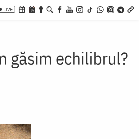
LIVE
07
m găsim echilibrul?