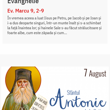
Evanghelie
Ev. Marcu 9, 2-9
În vremea aceea a luat Iisus pe Petru, pe Iacob şi pe Ioan şi
i-a dus deoparte singuri, într-un munte înalt şi s-a schimbat
la faţă înaintea lor; şi hainele Sale s-au făcut strălucitoare şi
foarte albe, cum este zăpada şi cum...