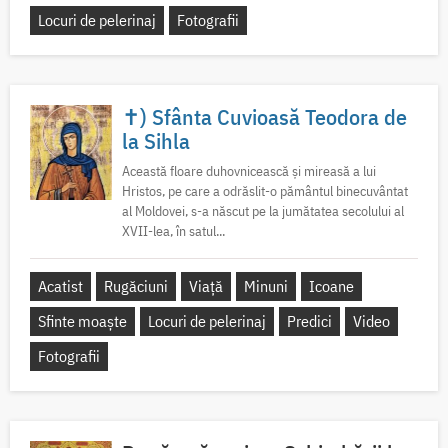
Locuri de pelerinaj
Fotografii
✝) Sfânta Cuvioasă Teodora de
la Sihla
Această floare duhovnicească și mireasă a lui
Hristos, pe care a odrăslit-o pământul binecuvântat
al Moldovei, s-a născut pe la jumătatea secolului al
XVII-lea, în satul...
Acatist
Rugăciuni
Viață
Minuni
Icoane
Sfinte moaște
Locuri de pelerinaj
Predici
Video
Fotografii