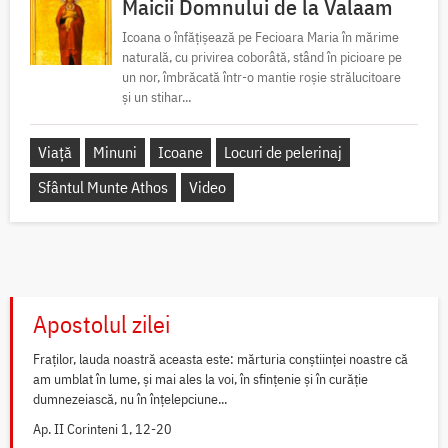
Maicii Domnului de la Valaam
Icoana o înfățișează pe Fecioara Maria în mărime
naturală, cu privirea coborâtă, stând în picioare pe
un nor, îmbrăcată într-o mantie roșie strălucitoare
și un stihar...
Viață
Minuni
Icoane
Locuri de pelerinaj
Sfântul Munte Athos
Video
Apostolul zilei
Fraților, lauda noastră aceasta este: mărturia conștiinței noastre că
am umblat în lume, și mai ales la voi, în sfințenie și în curăție
dumnezeiască, nu în înțelepciune...
Ap. II Corinteni 1, 12-20