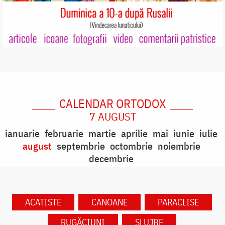
CALENDAR ORTODOX
7 AUGUST
ianuarie
februarie
martie
aprilie
mai
iunie
iulie
august
septembrie
octombrie
noiembrie
decembrie
ACATISTE
CANOANE
PARACLISE
RUGĂCIUNI
SLUJBE