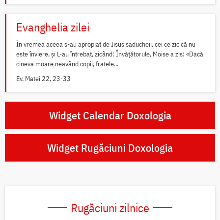
Evanghelia zilei
În vremea aceea s-au apropiat de Iisus saducheii, cei ce zic că nu
este înviere, și L-au întrebat, zicând: Învățătorule, Moise a zis: «Dacă
cineva moare neavând copii, fratele...
Ev. Matei 22, 23-33
Widget Calendar Doxologia
Widget Rugăciuni Doxologia
Rugăciuni zilnice