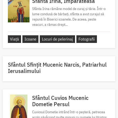
Sfânta Irina, Împărăteasa
Sfânta Irina rămâne model de curaj și tărie. Într-o
lume condusă de bărbați, sfânta a avut curajul să
repună în Biserici icoanele. De aceea, peste
veacuri, a rămas drept...
Viață
Icoane
Locuri de pelerinaj
Fotografii
Sfântul Sfinţit Mucenic Narcis, Patriarhul
Ierusalimului
Sfântul Cuvios Mucenic
Dometie Persul
Cuviosul Dometie intrând într-o peșteră, petrecea
acolo săvârșind multe minuni cu numele lui Hristos,