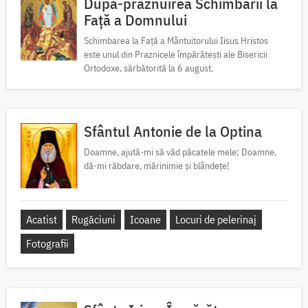
După-prăznuirea Schimbării la
Față a Domnului
Schimbarea la Față a Mântuitorului Iisus Hristos
este unul din Praznicele împărătești ale Bisericii
Ortodoxe, sărbătorită la 6 august.
Sfântul Antonie de la Optina
Doamne, ajută-mi să văd păcatele mele; Doamne,
dă-mi răbdare, mărinimie şi blândeţe!
Acatist
Rugăciuni
Icoane
Locuri de pelerinaj
Fotografii