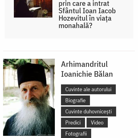
prin care a intrat
Sfântul Ioan Iacob
Hozevitul în viața
monahală?
Arhimandritul
Ioanichie Bălan
Cuvinte ale autorului
Biografie
Cuvinte duhovnicești
Predici
Video
Fotografii