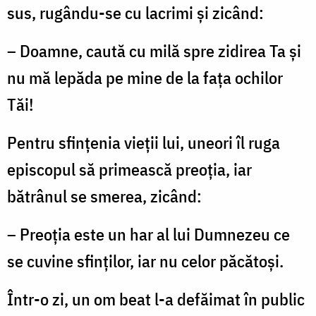
Zamfirescu
sus, rugându-se cu lacrimi şi zicând:
– Doamne, caută cu milă spre zidirea Ta şi
nu mă lepăda pe mine de la faţa ochilor
Tăi!
Pentru sfinţenia vieţii lui, uneori îl ruga
episcopul să primească preoţia, iar
bătrânul se smerea, zicând:
– Preoţia este un har al lui Dumnezeu ce
se cuvine sfinţilor, iar nu celor păcătoşi.
Într-o zi, un om beat l-a defăimat în public