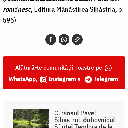
românesc
, Editura Mănăstirea Sihăstria, p.
596)
Alătură-te comunității noastre pe
WhatsApp
,
Instagram
și
Telegram
!
Cuviosul Pavel
Sihastrul, duhovnicul
Sfintei Teodora de la