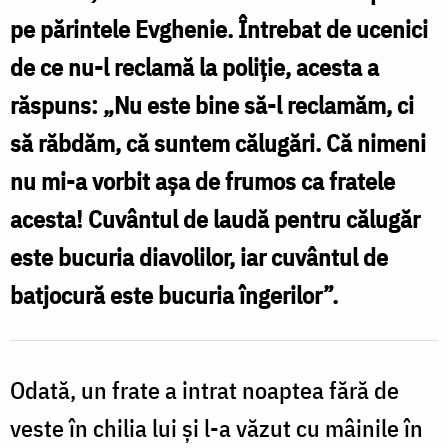
bucura
pe părintele Evghenie. Întrebat de ucenici
când
de ce nu-l reclamă la poliţie, acesta a
era
răspuns: „Nu este bine să-l reclamăm, ci
jignit
să răbdăm, că suntem călugări. Că nimeni
și
se
nu mi-a vorbit aşa de frumos ca fratele
întrista
acesta! Cuvântul de laudă pentru călugăr
când
este bucuria diavolilor, iar cuvântul de
era
batjocură este bucuria îngerilor”.
lăudat
/
Foto:
Odată, un frate a intrat noaptea fără de
Crina
veste în chilia lui şi l-a văzut cu mâinile în