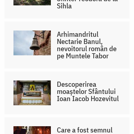
Sihla
Arhimandritul
Nectarie Banul,
nevoitorul român de
pe Muntele Tabor
Descoperirea
moaștelor Sfântului
Ioan Iacob Hozevitul
Care a fost semnul