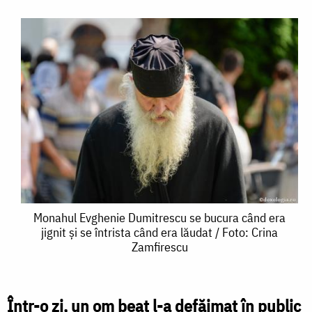
Monahul
Monahul Evghenie Dumitrescu se bucura când era
jignit și se întrista când era lăudat / Foto: Crina
Evghenie
Zamfirescu
Dumitrescu
se
Într-o zi, un om beat l-a defăimat în public