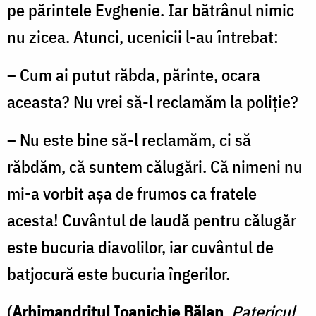
pe părintele Evghenie. Iar bătrânul nimic
nu zicea. Atunci, ucenicii l-au întrebat:
– Cum ai putut răbda, părinte, ocara
aceasta? Nu vrei să-l reclamăm la poliţie?
– Nu este bine să-l reclamăm, ci să
răbdăm, că suntem călugări. Că nimeni nu
mi-a vorbit aşa de frumos ca fratele
acesta! Cuvântul de laudă pentru călugăr
este bucuria diavolilor, iar cuvântul de
batjocură este bucuria îngerilor.
(
Arhimandritul Ioanichie Bălan
,
Patericul