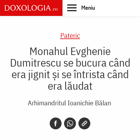
Skip
Meniu
to
main
Main
content
navigation
Pateric
Monahul Evghenie
Dumitrescu se bucura când
era jignit și se întrista când
era lăudat
Arhimandritul Ioanichie Bălan