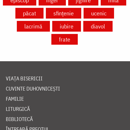
episcop
înger
jignire
milă
păcat
sfințenie
ucenic
lacrimă
iubire
diavol
frate
VIAȚA BISERICII
CUVINTE DUHOVNICEȘTI
FAMILIE
LITURGICĂ
BIBLIOTECĂ
ÎNTREABĂ PREOTUL