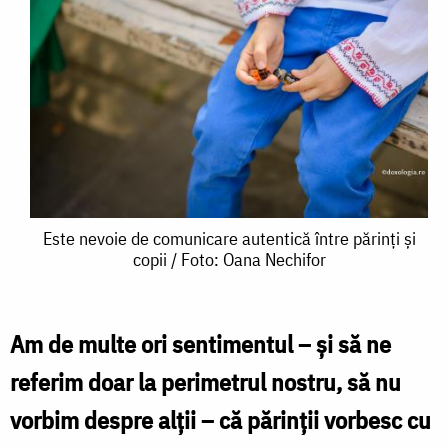
Este
Este nevoie de comunicare autentică între părinți și
copii / Foto: Oana Nechifor
nevoie
de
comunicare
Am de multe ori sentimentul – și să ne
autentică
referim doar la perimetrul nostru, să nu
între
vorbim despre alţii – că părinţii vorbesc cu
părinți