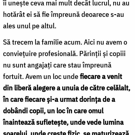
îi uneşte ceva mai mult decât lucrul, nu au
hotărât ei să fie împreună deoarece s-au
ales unul pe altul.
Să trecem la familie acum. Aici nu avem o
convieţuire profesională. Părinţii şi copiii
nu sunt angajaţi care stau împreună
fortuit. Avem un loc unde
fiecare a venit
din liberă alegere a unuia de către celălalt,
în care fiecare şi-a urmat dorinţa de a
dobândi copii, un loc în care omul
înaintează sufletește, unde vede lumina
soarelui, unde creşte fizic, se maturizează