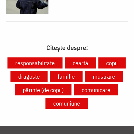
Citește despre:
responsabilitate
ceartă
copil
dragoste
familie
mustrare
părinte (de copil)
comunicare
comuniune