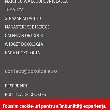
MAICI CU VIAȚĂ DUHOVNICEASCĂ
TEMATICĂ
SINAXAR ALFABETIC
MĂNĂSTIRI ȘI BISERICI
CALENDAR ORTODOX
WIDGET DOXOLOGIA
RADIO DOXOLOGIA
DESPRE NOI
POLITICA DE COOKIES
DONEAZĂ ONLINE PENTRU CATEDRALA NAȚIONALĂ
Folosim cookie-uri pentru a îmbunătăți experiența