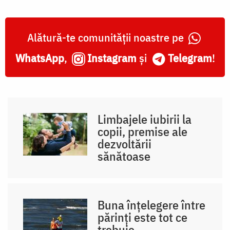
Alătură-te comunității noastre pe
WhatsApp
,
Instagram
și
Telegram
!
Limbajele iubirii la
copii, premise ale
dezvoltării
sănătoase
Buna înțelegere între
părinți este tot ce
trebuie