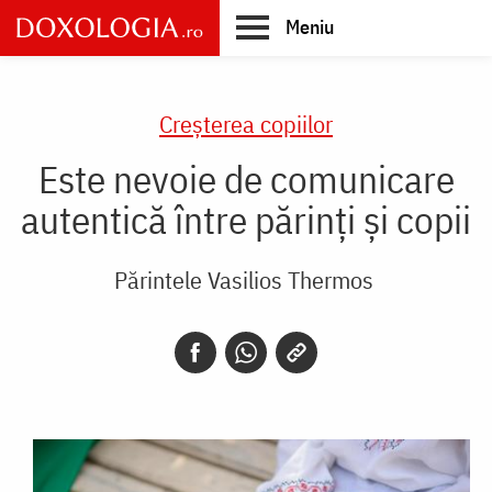
Skip
Meniu
to
main
Main
content
navigation
Creşterea copiilor
Este nevoie de comunicare
autentică între părinți și copii
Părintele Vasilios Thermos