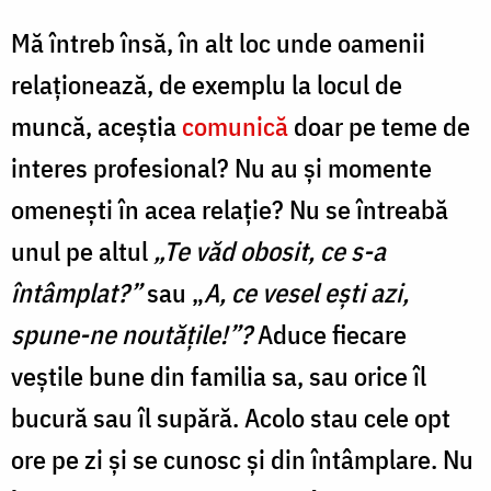
Mă întreb însă, în alt loc unde oamenii
relaţionează, de exemplu la locul de
muncă, aceştia
comunică
doar pe teme de
interes profesional? Nu au şi momente
omeneşti în acea relaţie? Nu se întreabă
unul pe altul
„Te văd obosit, ce s-a
întâmplat?”
sau „
A, ce vesel eşti azi,
spune-ne noutăţile!”?
Aduce fiecare
veştile bune din familia sa, sau orice îl
bucură sau îl supără. Acolo stau cele opt
ore pe zi şi se cunosc şi din întâmplare. Nu