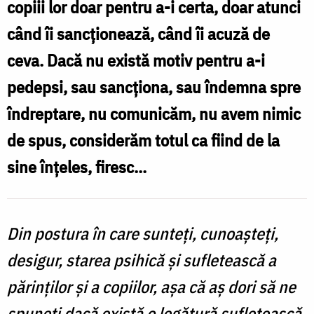
copiii lor doar pentru a-i certa, doar atunci
și
când îi sancţionează, când îi acuză de
copii
ceva. Dacă nu există motiv pentru a-i
/
pedepsi, sau sancţiona, sau îndemna spre
Foto:
îndreptare, nu comunicăm, nu avem nimic
Oana
de spus, considerăm totul ca fiind de la
Nechifor
sine înţeles, firesc...
Din postura în care sunteţi, cunoaşteţi,
desigur, starea psihică și sufletească a
părinţilor şi a copiilor, aşa că aş dori să ne
spuneţi dacă există o legătură sufletească