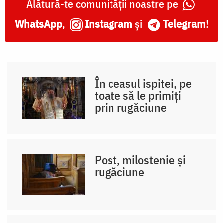
Alătură-te comunității noastre pe
WhatsApp
,
Instagram
și
Telegram
!
În ceasul ispitei, pe
toate să le primiți
prin rugăciune
Post, milostenie și
rugăciune