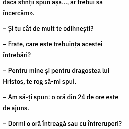
dacă sfinţii spun aşa..., ar trebui să
încercăm».
– Şi tu cât de mult te odihneşti?
– Frate, care este trebuinţa acestei
întrebări?
– Pentru mine şi pentru dragostea lui
Hristos, te rog să-mi spui.
– Am să-ţi spun: o oră din 24 de ore este
de ajuns.
– Dormi o oră întreagă sau cu întreruperi?