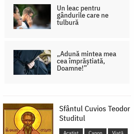
Un leac pentru
gândurile care ne
tulbură
„Adună mintea mea
cea împrăștiată,
Doamne!”
Sfântul Cuvios Teodor
Studitul
Acatist
Canon
Viață