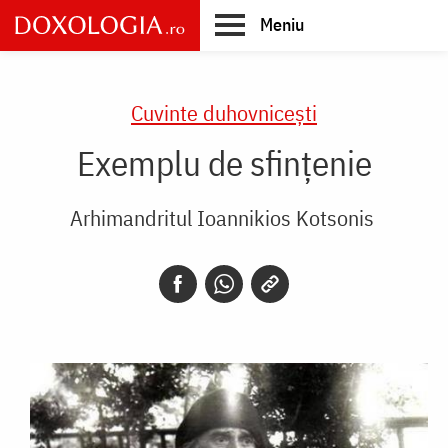
Skip
Meniu
to
main
Main
content
navigation
Cuvinte duhovnicești
Exemplu de sfinţenie
Arhimandritul Ioannikios Kotsonis