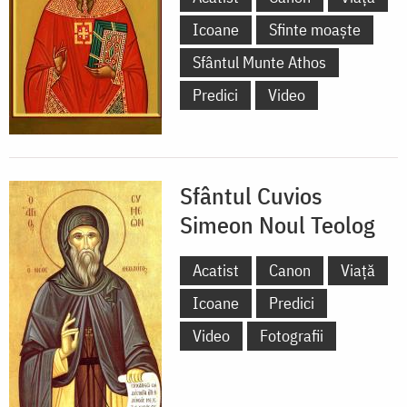
Icoane
Sfinte moaște
Sfântul Munte Athos
Predici
Video
Sfântul Cuvios
Simeon Noul Teolog
Acatist
Canon
Viață
Icoane
Predici
Video
Fotografii