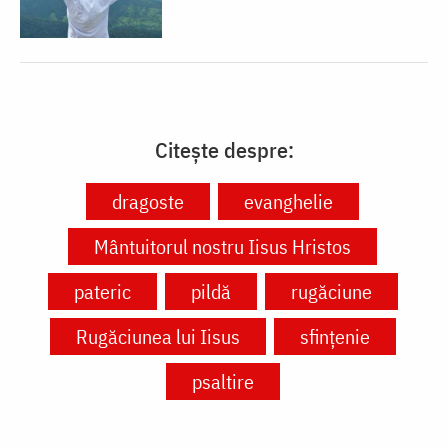
Citește despre:
dragoste
evanghelie
Mântuitorul nostru Iisus Hristos
pateric
pildă
rugăciune
Rugăciunea lui Iisus
sfințenie
psaltire