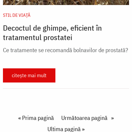
STIL DE VIAŢĂ
Decoctul de ghimpe, eficient în
tratamentul prostatei
Ce tratamente se recomandă bolnavilor de prostată?
citește mai mult
Paginare
First page
« Prima pagină
Next page
Următoarea pagină
Last page
Ultima pagină »