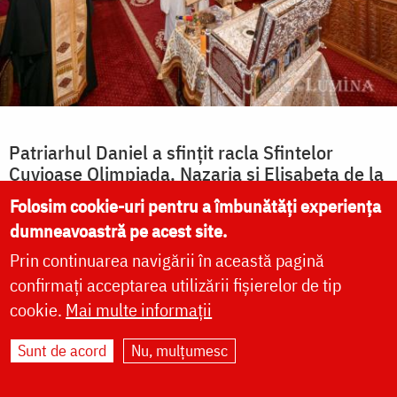
Patriarhul Daniel a sfințit racla Sfintelor
Cuvioase Olimpiada, Nazaria și Elisabeta de la
Văratec
Folosim cookie-uri pentru a îmbunătăți experiența
dumneavoastră pe acest site.
Prin continuarea navigării în această pagină
Mihail Vrăjitoru
confirmați acceptarea utilizării fișierelor de tip
Hramul Mănăstirii Văratec și
cookie.
Mai multe informații
proclamarea locală a
canonizării Sfintelor
Sunt de acord
Nu, mulțumesc
Cuvioase Olimpiada, Nazaria
și Elisabeta, între 15 și 17