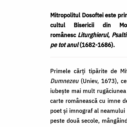
Dosoftei,
cel
Mitropolitul Dosoftei este pr
dintâi
cultul Bisericii din 
aghiograf
românesc
Liturghierul
,
Psalti
român
pe tot anul
(1682-1686).
/
Foto:
Primele cărţi tipărite de Mi
Pr.
Dumnezeu
(Uniev, 1673), cel
Silviu
iubeşte mai mult rugăciunea 
Cluci
carte românească cu imne de 
poet şi imnograf al neamului
peste două secole, mângâind şi