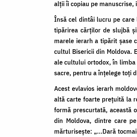
alţii îi copiau pe manuscrise, ia
Însă cel dintâi lucru pe care 
tipărirea cărţilor de slujbă 
marele ierarh a tipărit şase c
cultul Bisericii din Moldova.
ale cultului ortodox, în limb
sacre, pentru a înţelege toţi 
Acest evlavios ierarh moldov
altă carte foarte preţuită la
formă prescurtată, această op
din Moldova, dintre care pe
mărturiseşte: „...Dară tocmai 