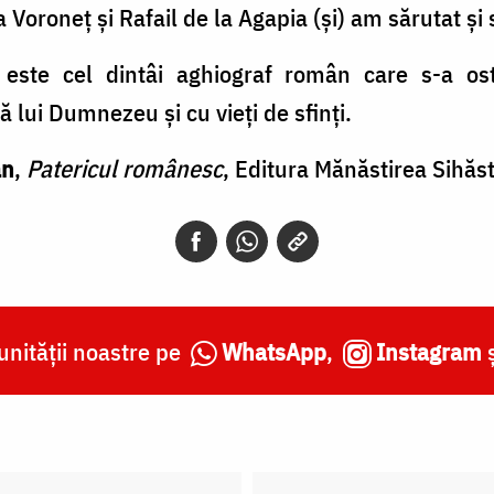
 Voroneţ şi Rafail de la Agapia (şi) am sărutat şi sf
ei este cel dintâi aghiograf român care s-a os
ă lui Dumnezeu şi cu vieţi de sfinţi.
an
,
Patericul românesc
, Editura Mănăstirea Sihăs
nității noastre pe
WhatsApp
,
Instagram