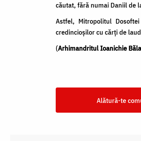
căutat, fără numai Daniil de la
Astfel, Mitropolitul Dosoft
credincioşilor cu cărţi de laud
(
Arhimandritul Ioanichie Băl
Alătură-te comu