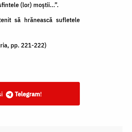
intele (lor) moştii...”.
tenit să hrănească sufletele
tria, pp. 221-222)
și
Telegram
!