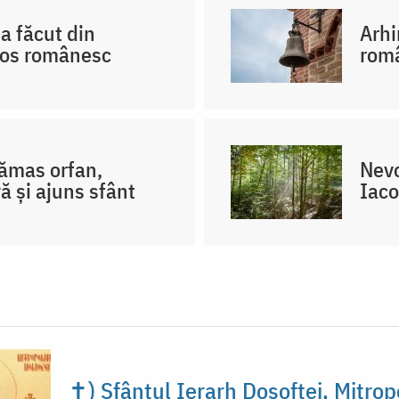
a făcut din
Arhi
hos românesc
româ
rămas orfan,
Nevo
ă și ajuns sfânt
Iaco
✝) Sfântul Ierarh Dosoftei, Mitropo