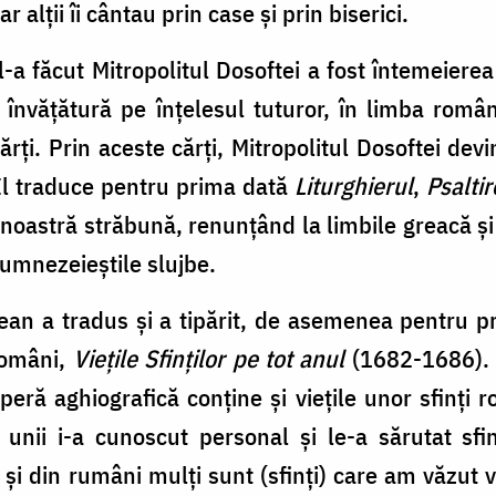
r alţii îi cântau prin case şi prin biserici.
l-a făcut Mitropolitul Dosoftei a fost întemeierea 
şi învăţătură pe înţelesul tuturor, în limba româ
ărţi. Prin aceste cărţi, Mitropolitul Dosoftei devi
 El traduce pentru prima dată
Liturghierul
,
Psaltir
a noastră străbună, renunţând la limbile greacă şi
dumnezeieştile slujbe.
ean a tradus şi a tipărit, de asemenea pentru p
 români,
Vieţile Sfinţilor pe tot anul
(1682-1686). 
eră aghiografică conţine şi vieţile unor sfinţi r
 unii i-a cunoscut personal şi le-a sărutat sf
şi din rumâni mulţi sunt (sfinţi) care am văzut vi