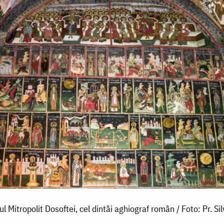
tul Mitropolit Dosoftei, cel dintâi aghiograf român / Foto: Pr. Sil