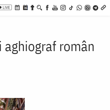
LIVE
06
tâi aghiograf român