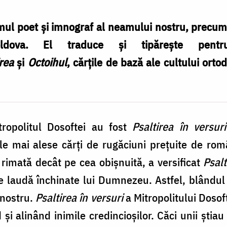
imul poet şi imnograf al neamului nostru, precum ș
Moldova. El traduce și tipărește pen
rea
şi
Octoihul
, cărţile de bază ale cultului ort
tropolitul Dosoftei au fost
Psaltirea în versuri
e mai alese cărţi de rugăciuni preţuite de româ
rimată decât pe cea obişnuită, a versificat
Psalt
laudă închinate lui Dumnezeu. Astfel, blândul 
 nostru.
Psaltirea în versuri
a Mitropolitului Dosof
 alinând inimile credincioşilor. Căci unii ştiau 