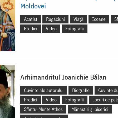
Moldovei
Acatist
Rugăciuni
Viață
Icoane
S
Predici
Video
Fotografii
Arhimandritul Ioanichie Bălan
Cuvinte ale autorului
Biografie
Cuvinte d
Predici
Video
Fotografii
Locuri de pel
Sfântul Munte Athos
Mănăstiri și biserici