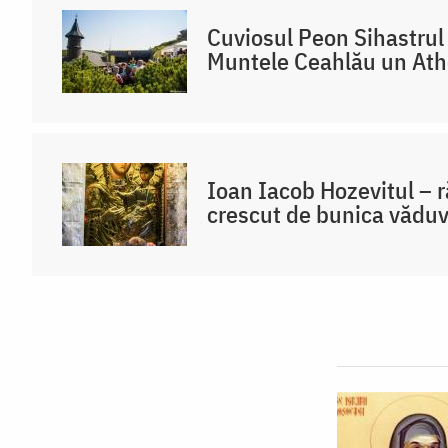
Cuviosul Peon Sihastrul 
Muntele Ceahlău un At
Ioan Iacob Hozevitul – 
crescut de bunica văduv