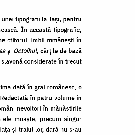
O
Ne
unei tipografii la Iaşi, pentru
nească. În această tipografie,
ne ctitorul limbii româneşti în
ea
şi
Octoihul
, cărţile de bază
 slavonă considerate în trecut
rima dată în grai românesc, o
Redactată în patru volume în
omâni nevoitori în mănăstirile
intele moaşte, precum singur
aţa şi traiul lor, dară nu s-au