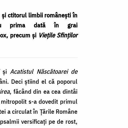
i ctitorul limbii româneşti în
tru prima dată în grai
odox, precum și
Vieţile Sfinţilor
Fe
Mi
Do
şi
Acatistul Născătoarei de
ce
ni. Deci ştiind el că poporul
di
irea
, făcând din ea cea dintâi
ag
mitropolit s-a dovedit primul
r
tei a circulat în Ţările Române
/
psalmii versificaţi pe de rost,
Fo