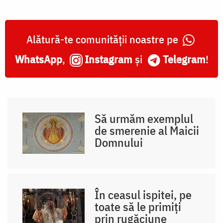
Alătură-te comunității noastre pe
WhatsApp
,
Instagram
și
Telegram
!
Să urmăm exemplul
de smerenie al Maicii
Domnului
În ceasul ispitei, pe
toate să le primiți
prin rugăciune