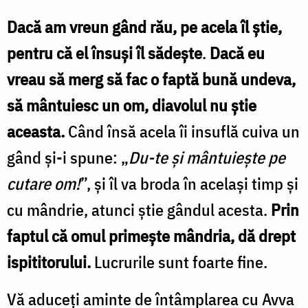
Dacă am vreun gând rău, pe acela îl ştie,
pentru că el însuşi îl sădeşte
.
Dacă eu
vreau să merg să fac o faptă bună undeva,
să mântuiesc un om, diavolul nu ştie
aceasta.
Când însă acela îi insuflă cuiva un
gând şi-i spune: „
Du-te şi mântuieşte pe
cutare om!
”, şi îl va broda în acelaşi timp şi
cu mândrie, atunci ştie gândul acesta.
Prin
faptul că omul primeşte mândria, dă drept
ispititorului.
Lucrurile sunt foarte fine.
Vă aduceţi aminte de întâmplarea cu Avva