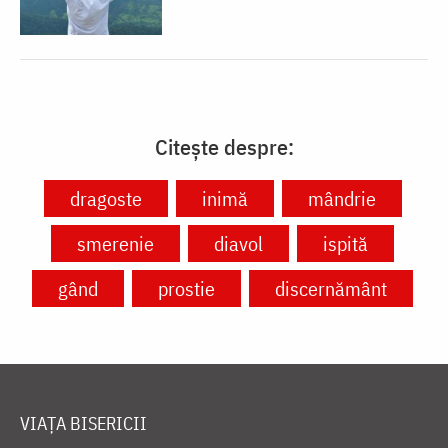
Citește despre:
dragoste
inimă
mândrie
smerenie
diavol
ispită
gând
prostie
discernământ
VIAȚA BISERICII