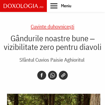
Skip
Meniu
to
main
Main
content
navigation
Cuvinte duhovnicești
Gândurile noastre bune ‒
vizibilitate zero pentru diavoli
Sfântul Cuvios Paisie Aghioritul