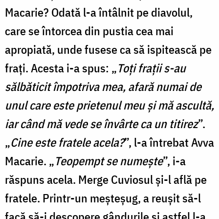
Macarie? Odată l-a întâlnit pe diavolul,
care se întorcea din pustia cea mai
apropiată, unde fusese ca să ispitească pe
fraţi. Acesta i-a spus: „
Toţi fraţii s-au
sălbăticit împotriva mea, afară numai de
unul care este prietenul meu şi mă ascultă,
iar când mă vede se învârte ca un titirez
”.
„
Cine este fratele acela?
”, l-a întrebat Avva
Macarie. „
Teopempt se numeşte
”, i-a
răspuns acela. Merge Cuviosul şi-l află pe
fratele. Printr-un meşteşug, a reuşit să-l
facă să-i descopere gândurile şi astfel l-a