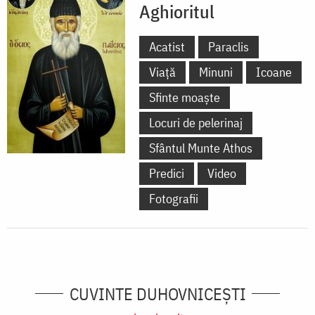
Aghioritul
Acatist
Paraclis
Viață
Minuni
Icoane
Sfinte moaște
Locuri de pelerinaj
Sfântul Munte Athos
Predici
Video
Fotografii
CUVINTE DUHOVNICEȘTI