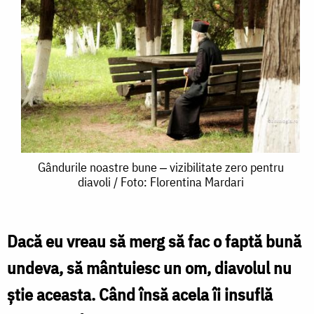
Gândurile
Gândurile noastre bune ‒ vizibilitate zero pentru
diavoli / Foto: Florentina Mardari
noastre
bune
‒
Dacă eu vreau să merg să fac o faptă bună
vizibilitate
undeva, să mântuiesc un om, diavolul nu
zero
ştie aceasta. Când însă acela îi insuflă
pentru