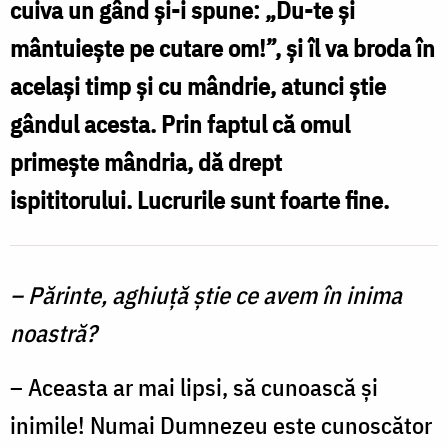
cuiva un gând şi-i spune: „Du-te şi
diavoli
mântuieşte pe cutare om!”, şi îl va broda în
/
acelaşi timp şi cu mândrie, atunci ştie
Foto:
gândul acesta. Prin faptul că omul
Florentina
primeşte mândria, dă drept
Mardari
ispititorului. Lucrurile sunt foarte fine.
– Părinte, aghiuţă ştie ce avem în inima
noastră?
– Aceasta ar mai lipsi, să cunoască şi
inimile! Numai Dumnezeu este cunoscător