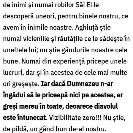
de inimi şi numai robilor Săi El le
descoperă uneori, pentru binele nostru, ce
avem în inimile noastre. Aghiuţă ştie
numai vicleniile şi răutăţile ce le sădeşte în
uneltele lui; nu ştie gândurile noastre cele
bune. Numai din experienţă pricepe unele
lucruri, dar şi în acestea de cele mai multe
ori greşeşte.
Iar dacă Dumnezeu n-ar
îngădui să le priceapă nici pe acestea, ar
greşi mereu în toate, deoarece diavolul
este întunecat
. Vizibilitate zero!!! Nu ştie,
de pildă, un gând bun de-al nostru.