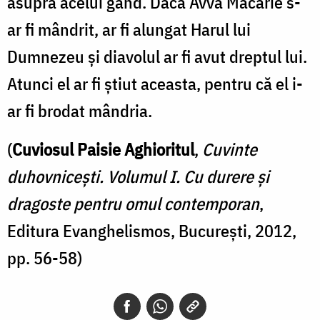
asupra acelui gând. Dacă Avva Macarie s-
ar fi mândrit, ar fi alungat Harul lui
Dumnezeu şi diavolul ar fi avut dreptul lui.
Atunci el ar fi ştiut aceasta, pentru că el i-
ar fi brodat mândria.
(
Cuviosul Paisie Aghioritul
,
Cuvinte
duhovniceşti. Volumul I.
Cu durere și
dragoste pentru omul contemporan
,
Editura Evanghelismos, București, 2012,
pp. 56-58)