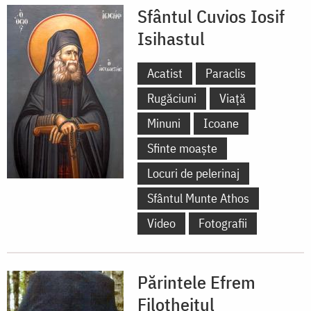
Sfântul Cuvios Iosif
Isihastul
Acatist
Paraclis
Rugăciuni
Viață
Minuni
Icoane
Sfinte moaște
Locuri de pelerinaj
Sfântul Munte Athos
Video
Fotografii
Părintele Efrem
Filotheitul