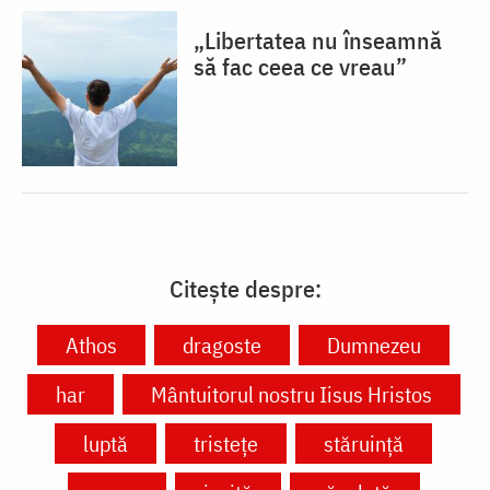
„Libertatea nu înseamnă
să fac ceea ce vreau”
Citește despre:
Athos
dragoste
Dumnezeu
har
Mântuitorul nostru Iisus Hristos
luptă
tristețe
stăruință