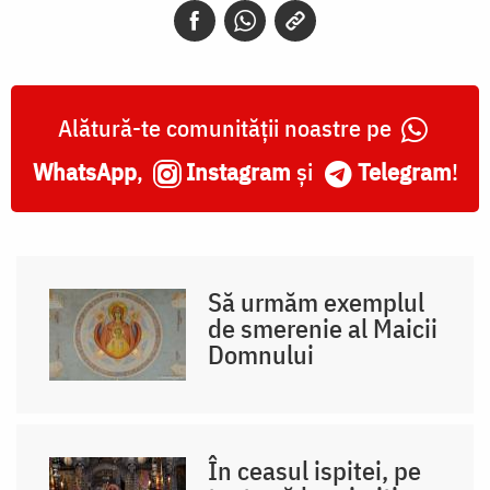
Alătură-te comunității noastre pe
WhatsApp
,
Instagram
și
Telegram
!
Să urmăm exemplul
de smerenie al Maicii
Domnului
În ceasul ispitei, pe