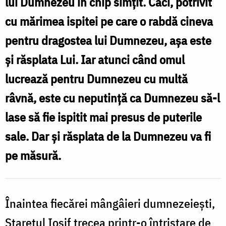
lui Dumnezeu în chip simţit. Căci, potrivit
cu
cu mărimea ispitei pe care o rabdă cineva
rugăciune
pentru dragostea lui Dumnezeu, așa este
a
şi răsplata Lui. Iar atunci când omul
întristării
lucrează pentru Dumnezeu cu multă
–
râvnă, este cu neputinţă ca Dumnezeu să-l
Gheron
lase să fie ispitit mai presus de puterile
Iosif
sale. Dar şi răsplata de la Dumnezeu va fi
Isihastul
pe măsură.
Înaintea fiecărei mângâieri dumnezeieşti,
Stareţul Iosif trecea printr-o întristare de