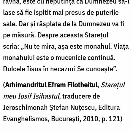
râvnă, este cu neputinţă ca Dumnezeu să-l
lase să fie ispitit mai presus de puterile
sale. Dar şi răsplata de la Dumnezeu va fi
pe măsură. Despre aceasta Stareţul
scria: „Nu te mira, aşa este monahul. Viaţa
monahului este o mucenicie continuă.
Dulcele Iisus în necazuri Se cunoaşte”.
(
Arhimandritul Efrem Filotheitul
,
Starețul
meu Iosif Isihastul
, traducere de
Ieroschimonah Ștefan Nuțescu, Editura
Evanghelismos, București, 2010, p. 121)