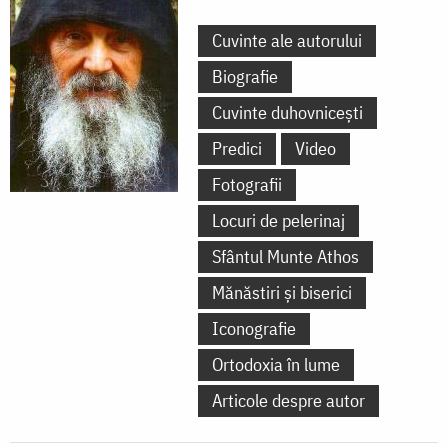
Cuvinte ale autorului
Biografie
Cuvinte duhovnicești
Predici
Video
Fotografii
Locuri de pelerinaj
Sfântul Munte Athos
Mănăstiri și biserici
Iconografie
Ortodoxia în lume
Articole despre autor