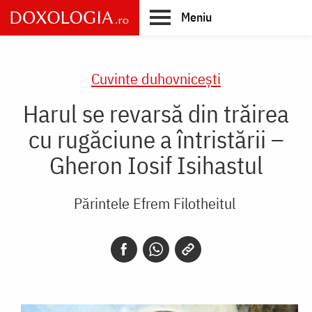
Skip
Meniu
to
main
Main
content
navigation
Cuvinte duhovnicești
Harul se revarsă din trăirea
cu rugăciune a întristării –
Gheron Iosif Isihastul
Părintele Efrem Filotheitul