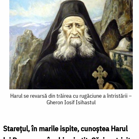
Harul
Harul se revarsă din trăirea cu rugăciune a întristării –
Gheron Iosif Isihastul
se
revarsă
din
Stareţul, în marile ispite, cunoştea Harul
trăirea