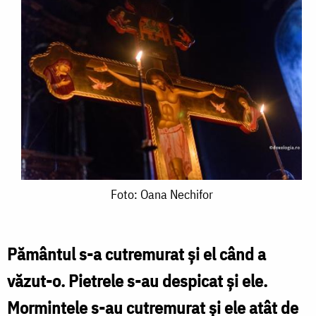
Foto:
Foto: Oana Nechifor
Oana
Nechifor
Pământul s-a cutremurat și el când a
văzut-o. Pietrele s-au despicat și ele.
Mormintele s-au cutre­murat și ele atât de