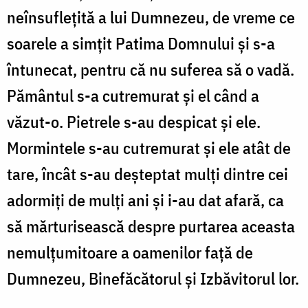
neînsuflețită a lui Dumnezeu, de vreme ce
soarele a simțit Patima Domnului și s-a
întunecat, pentru că nu suferea să o vadă.
Pământul s-a cutremurat și el când a
văzut-o. Pietrele s-au despicat și ele.
Mormintele s-au cutre­murat și ele atât de
tare, încât s-au deșteptat mulți dintre cei
adormiți de mulți ani și i-au dat afară, ca
să mărturisească despre purtarea aceasta
nemulțumitoare a oamenilor față de
Dumnezeu, Binefăcătorul și Izbăvitorul lor.