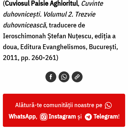
(
Cuviosul Paisie Aghioritul
,
Cuvinte
duhovnicești. Volumul 2. Trezvie
duhovnicească
, traducere de
Ieroschimonah Ștefan Nuțescu, ediția a
doua, Editura Evanghelismos, București,
2011, pp. 260-261)
Alătură-te comunității noastre pe
WhatsApp
,
Instagram
și
Telegram
!