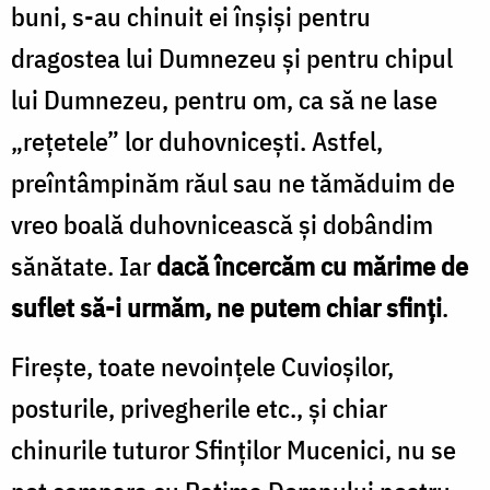
buni, s-au chinuit ei înșiși pentru
dragostea lui Dumnezeu și pentru chipul
lui Dumnezeu, pentru om, ca să ne lase
„rețetele” lor duhovnicești. Astfel,
preîntâmpinăm răul sau ne tămăduim de
vreo boa­lă duhovnicească și dobândim
sănătate. Iar
dacă în­cercăm cu mărime de
suflet să-i urmăm, ne putem chiar sfinți
.
Firește, toate nevoințele Cuvioșilor,
posturile, privegherile etc., și chiar
chinurile tuturor Sfinților Mucenici, nu se