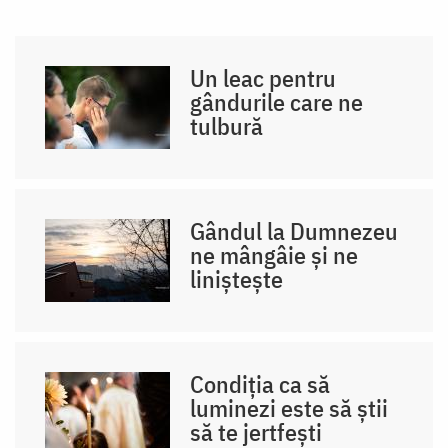
Un leac pentru
gândurile care ne
tulbură
Gândul la Dumnezeu
ne mângâie și ne
liniștește
Condiția ca să
luminezi este să știi
să te jertfești