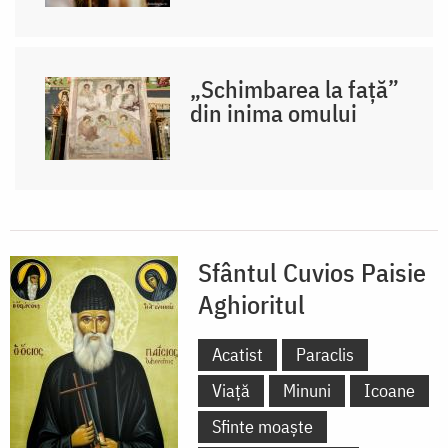
„Schimbarea la față”
din inima omului
Sfântul Cuvios Paisie
Aghioritul
Acatist
Paraclis
Viață
Minuni
Icoane
Sfinte moaște