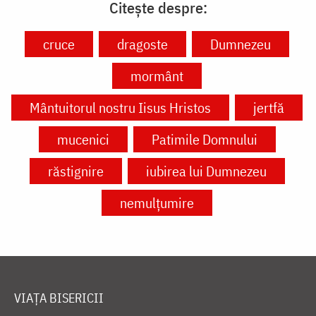
Citește despre:
cruce
dragoste
Dumnezeu
mormânt
Mântuitorul nostru Iisus Hristos
jertfă
mucenici
Patimile Domnului
răstignire
iubirea lui Dumnezeu
nemulțumire
VIAȚA BISERICII