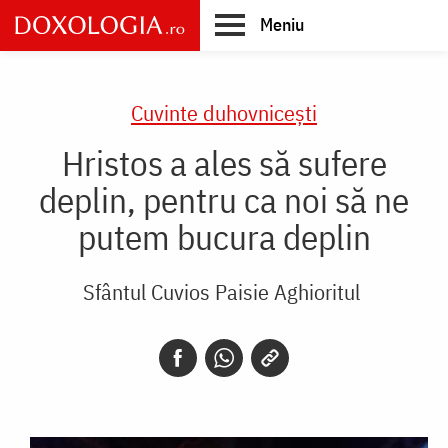
Skip
Meniu
to
main
Main
content
navigation
Cuvinte duhovnicești
Hristos a ales să sufere
deplin, pentru ca noi să ne
putem bucura deplin
Sfântul Cuvios Paisie Aghioritul