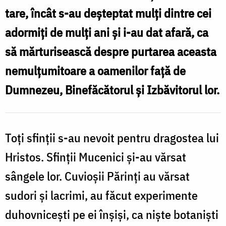
tare, încât s-au deșteptat mulți dintre cei
adormiți de mulți ani și i-au dat afară, ca
să mărturisească despre purtarea aceasta
nemulțumitoare a oamenilor față de
Dumnezeu, Binefăcătorul și Izbăvitorul lor.
Toți sfinții s-au nevoit pentru dragostea lui
Hristos. Sfinții Mucenici și-au vărsat
sângele lor. Cuvioșii Părinți au vărsat
sudori și lacrimi, au făcut experimente
duhovnicești pe ei înșiși, ca niște botaniști