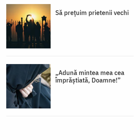
Să prețuim prietenii vechi
„Adună mintea mea cea
împrăștiată, Doamne!”