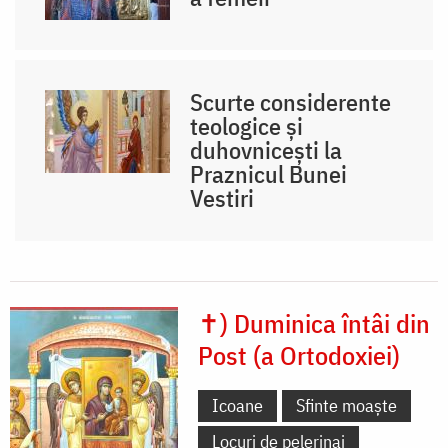
Scurte considerente
teologice și
duhovnicești la
Praznicul Bunei
Vestiri
✝) Duminica întâi din
Post (a Ortodoxiei)
Icoane
Sfinte moaște
Locuri de pelerinaj