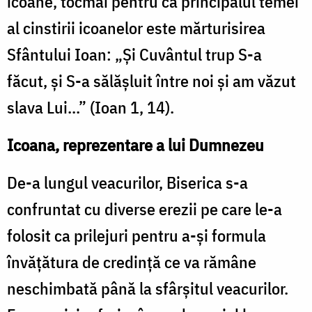
icoane, tocmai pentru că principalul temei
al cinstirii icoanelor este mărturisirea
Sfântului Ioan: „Şi Cuvântul trup S-a
făcut, şi S-a sălăşluit între noi şi am văzut
slava Lui...” (Ioan 1, 14).
Icoana, reprezentare a lui Dumnezeu
De-a lungul veacurilor, Biserica s-a
confruntat cu diverse erezii pe care le-a
folosit ca prilejuri pentru a-şi formula
învăţătura de credinţă ce va rămâne
neschimbată până la sfârşitul veacurilor.