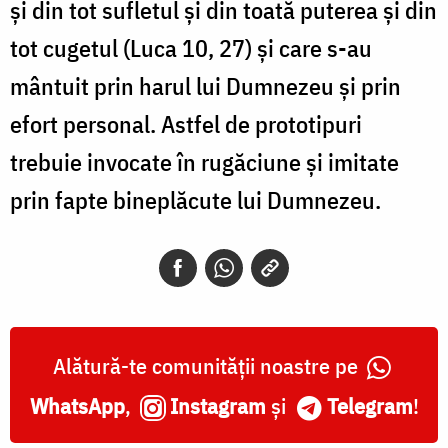
şi din tot sufletul şi din toată puterea şi din
tot cugetul (Luca 10, 27) şi care s-au
mântuit prin harul lui Dumnezeu şi prin
efort personal. Astfel de prototipuri
trebuie invocate în rugăciune şi imitate
prin fapte bineplăcute lui Dumnezeu.
Alătură-te comunității noastre pe
WhatsApp
,
Instagram
și
Telegram
!