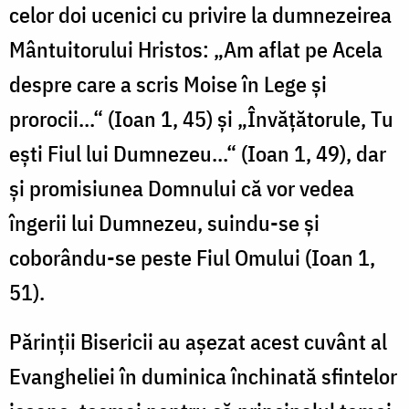
celor doi ucenici cu privire la dumnezeirea
Mântuitorului Hristos: „Am aflat pe Acela
despre care a scris Moise în Lege şi
prorocii...“ (Ioan 1, 45) şi „Învăţătorule, Tu
eşti Fiul lui Dumnezeu...“ (Ioan 1, 49), dar
şi promisiunea Domnului că vor vedea
îngerii lui Dumnezeu, suindu-se şi
coborându-se peste Fiul Omului (Ioan 1,
51).
Părinţii Bisericii au aşezat acest cuvânt al
Evangheliei în duminica închinată sfintelor