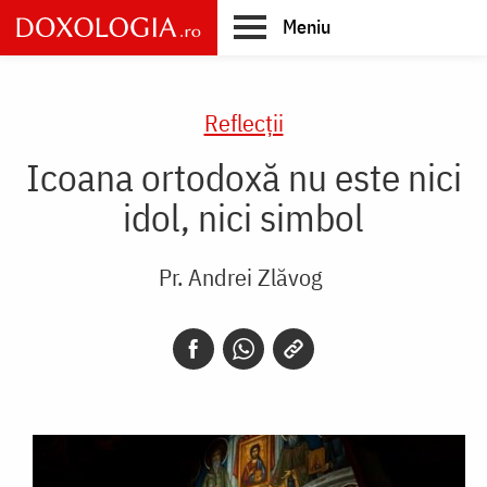
Skip
Meniu
to
main
Main
content
navigation
Reflecții
Icoana ortodoxă nu este nici
idol, nici simbol
Pr. Andrei Zlăvog