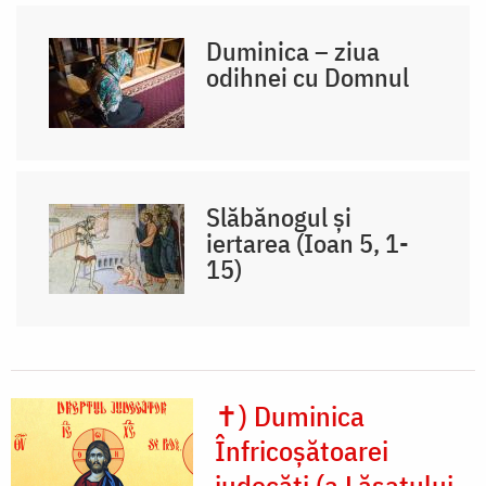
Duminica – ziua
odihnei cu Domnul
Slăbănogul și
iertarea (Ioan 5, 1-
15)
✝) Duminica
Înfricoșătoarei
judecăți (a Lăsatului