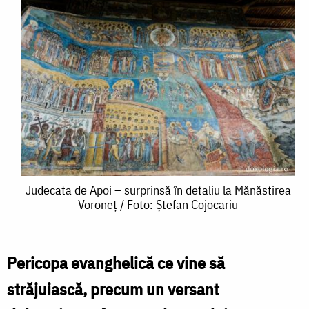
Judecata
Judecata de Apoi – surprinsă în detaliu la Mănăstirea
Voroneț / Foto: Ștefan Cojocariu
de
Apoi
–
Pericopa evanghelică ce vine să
surprinsă
străjuiască, precum un versant
în