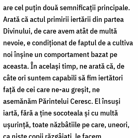
are cel puțin două semnificații principale.
Arată că actul primirii iertării din partea
Divinului, de care avem atât de multă
nevoie, e condiționat de faptul de a cultiva
noi înșine un comportament bazat pe
aceasta. În același timp, ne arată că, de
câte ori suntem capabili să fim iertători
față de cei care ne-au greșit, ne
asemănăm Părintelui Ceresc. El însuși
iartă, fără a ține socoteala și cu multă
ușurință, toate năzbâtiile pe care, uneori,
ca niște copii răzgâiați, le facem.