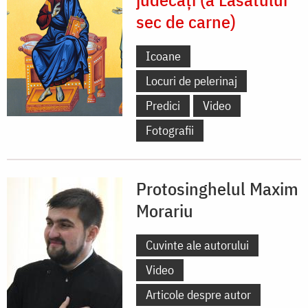
sec de carne)
Icoane
Locuri de pelerinaj
Predici
Video
Fotografii
Protosinghelul Maxim
Morariu
Cuvinte ale autorului
Video
Articole despre autor