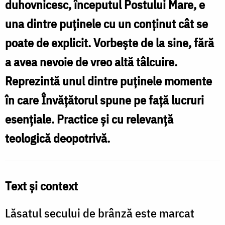
duhovnicesc, începutul Postului Mare, e
detaliu
una dintre puținele cu un conținut cât se
la
poate de explicit. Vorbește de la sine, fără
Mănăstirea
a avea nevoie de vreo altă tâlcuire.
Voroneț
Reprezintă unul dintre puținele momente
/
în care Învățătorul spune pe față lucruri
Foto:
esențiale. Practice și cu relevanță
Ștefan
teologică deopotrivă.
Cojocariu
Text și context
Lăsatul secului de brânză este marcat