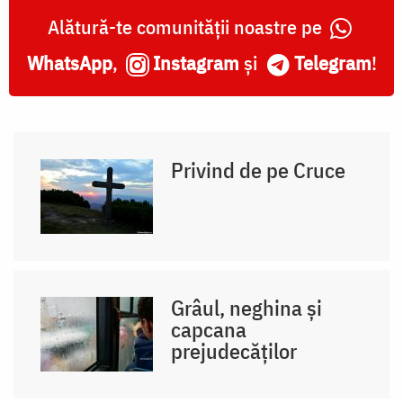
Alătură-te comunității noastre pe
WhatsApp
,
Instagram
și
Telegram
!
Privind de pe Cruce
Grâul, neghina și
capcana
prejudecăților