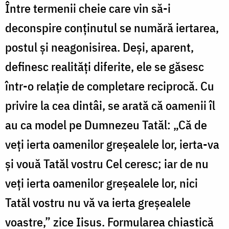
Între termenii cheie care vin să-i
deconspire conținutul se numără iertarea,
postul și neagonisirea. Deși, aparent,
definesc realități diferite, ele se găsesc
într-o relație de completare reciprocă. Cu
privire la cea dintâi, se arată că oamenii îl
au ca model pe Dumnezeu Tatăl: „Că de
veţi ierta oamenilor greşealele lor, ierta-va
şi vouă Tatăl vostru Cel ceresc; iar de nu
veţi ierta oamenilor greşealele lor, nici
Tatăl vostru nu vă va ierta greşealele
voastre,” zice Iisus. Formularea chiastică