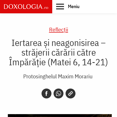
Skip
Meniu
to
main
Main
content
navigation
Reflecții
Iertarea și neagonisirea –
străjerii cărării către
Împărăție (Matei 6, 14-21)
Protosinghelul Maxim Morariu