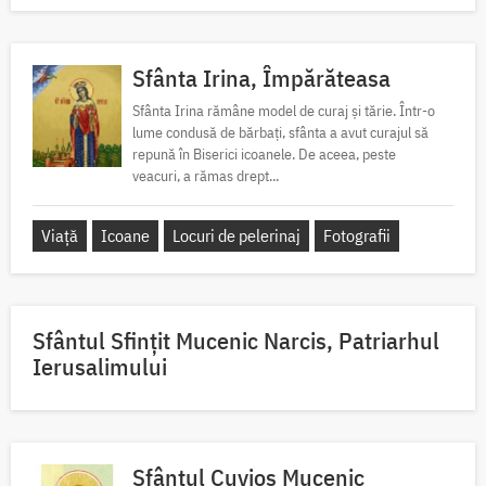
Sfânta Irina, Împărăteasa
Sfânta Irina rămâne model de curaj și tărie. Într-o
lume condusă de bărbați, sfânta a avut curajul să
repună în Biserici icoanele. De aceea, peste
veacuri, a rămas drept...
Viață
Icoane
Locuri de pelerinaj
Fotografii
Sfântul Sfinţit Mucenic Narcis, Patriarhul
Ierusalimului
Sfântul Cuvios Mucenic