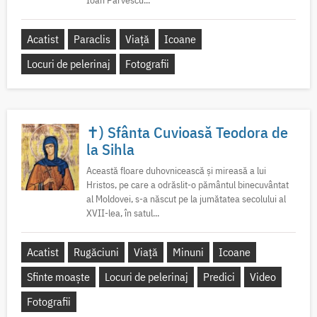
Acatist
Paraclis
Viață
Icoane
Locuri de pelerinaj
Fotografii
✝) Sfânta Cuvioasă Teodora de
la Sihla
Această floare duhovnicească și mireasă a lui
Hristos, pe care a odrăslit-o pământul binecuvântat
al Moldovei, s-a născut pe la jumătatea secolului al
XVII-lea, în satul...
Acatist
Rugăciuni
Viață
Minuni
Icoane
Sfinte moaște
Locuri de pelerinaj
Predici
Video
Fotografii