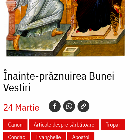
Înainte-prăznuirea Bunei
Vestiri
24 Martie
Canon
Articole despre sărbătoare
Tropar
Condac
Evanghelie
Apostol