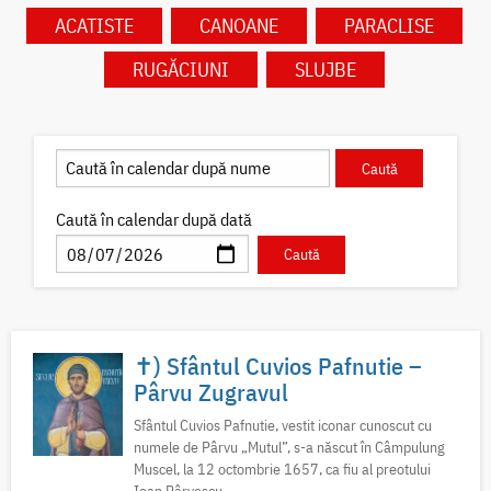
ACATISTE
CANOANE
PARACLISE
RUGĂCIUNI
SLUJBE
Caută în calendar după dată
✝) Sfântul Cuvios Pafnutie –
Pârvu Zugravul
Sfântul Cuvios Pafnutie, vestit iconar cunoscut cu
numele de Pârvu „Mutul”, s-a născut în Câmpulung
Muscel, la 12 octombrie 1657, ca fiu al preotului
Ioan Pârvescu...