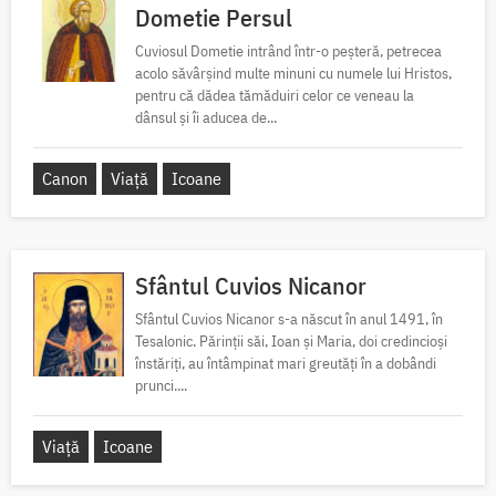
Dometie Persul
Cuviosul Dometie intrând într-o peșteră, petrecea
acolo săvârșind multe minuni cu numele lui Hristos,
pentru că dădea tămăduiri celor ce veneau la
dânsul și îi aducea de...
Canon
Viață
Icoane
Sfântul Cuvios Nicanor
Sfântul Cuvios Nicanor s-a născut în anul 1491, în
Tesalonic. Părinții săi, Ioan și Maria, doi credincioși
înstăriți, au întâmpinat mari greutăți în a dobândi
prunci....
Viață
Icoane