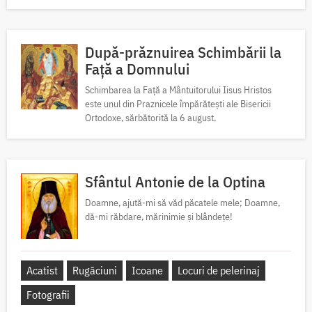
După-prăznuirea Schimbării la
Față a Domnului
Schimbarea la Față a Mântuitorului Iisus Hristos
este unul din Praznicele împărătești ale Bisericii
Ortodoxe, sărbătorită la 6 august.
Sfântul Antonie de la Optina
Doamne, ajută-mi să văd păcatele mele; Doamne,
dă-mi răbdare, mărinimie şi blândeţe!
Acatist
Rugăciuni
Icoane
Locuri de pelerinaj
Fotografii