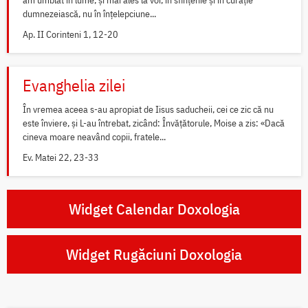
dumnezeiască, nu în înțelepciune...
Ap. II Corinteni 1, 12-20
Evanghelia zilei
În vremea aceea s-au apropiat de Iisus saducheii, cei ce zic că nu
este înviere, și L-au întrebat, zicând: Învățătorule, Moise a zis: «Dacă
cineva moare neavând copii, fratele...
Ev. Matei 22, 23-33
Widget Calendar Doxologia
Widget Rugăciuni Doxologia