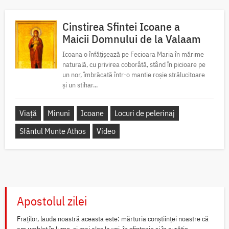
Cinstirea Sfintei Icoane a
Maicii Domnului de la Valaam
Icoana o înfățișează pe Fecioara Maria în mărime
naturală, cu privirea coborâtă, stând în picioare pe
un nor, îmbrăcată într-o mantie roșie strălucitoare
și un stihar...
Viață
Minuni
Icoane
Locuri de pelerinaj
Sfântul Munte Athos
Video
Apostolul zilei
Fraților, lauda noastră aceasta este: mărturia conștiinței noastre că
am umblat în lume, și mai ales la voi, în sfințenie și în curăție