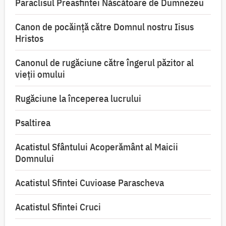
Paraclisul Preasfintei Născătoare de Dumnezeu
Canon de pocăință către Domnul nostru Iisus
Hristos
Canonul de rugăciune către îngerul păzitor al
vieții omului
Rugăciune la începerea lucrului
Psaltirea
Acatistul Sfântului Acoperământ al Maicii
Domnului
Acatistul Sfintei Cuvioase Parascheva
Acatistul Sfintei Cruci