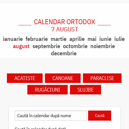
CALENDAR ORTODOX
7 AUGUST
ianuarie
februarie
martie
aprilie
mai
iunie
iulie
august
septembrie
octombrie
noiembrie
decembrie
ACATISTE
CANOANE
PARACLISE
RUGĂCIUNI
SLUJBE
Caută în calendar după dată