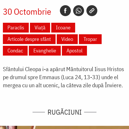
30 Octombrie
Paraclis
Viață
Icoane
Articole despre sfânt
Video
Tropar
Condac
Evanghelie
Apostol
Sfântului Cleopa i-a apărut Mântuitorul Iisus Hristos
pe drumul spre Emmaus (Luca 24, 13-33) unde el
mergea cu un alt ucenic, la câteva zile după Înviere.
RUGĂCIUNI