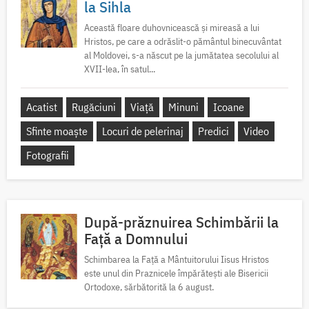
la Sihla
Această floare duhovnicească și mireasă a lui
Hristos, pe care a odrăslit-o pământul binecuvântat
al Moldovei, s-a născut pe la jumătatea secolului al
XVII-lea, în satul...
Acatist
Rugăciuni
Viață
Minuni
Icoane
Sfinte moaște
Locuri de pelerinaj
Predici
Video
Fotografii
După-prăznuirea Schimbării la
Față a Domnului
Schimbarea la Față a Mântuitorului Iisus Hristos
este unul din Praznicele împărătești ale Bisericii
Ortodoxe, sărbătorită la 6 august.