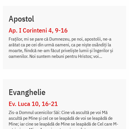
Apostol
Ap. I Corinteni 4, 9-16
Fraților, mi se pare că Dumnezeu, pe noi, apostolii, ne-a
arătat ca pe cei din urmă oameni, ca pe niște osândiți la
moarte, fiindcă ne-am făcut priveliște lumii și îngerilor și
oamenilor. Noi suntem nebuni pentru Hristos; voi...
Evanghelie
Ev. Luca 10, 16-21
Zis-a Domnul ucenicilor Săi: Cine vă ascultă pe voi Mă
ascultă pe Mine şi cel ce se leapădă de voi se leapădă de
Mine; iar cine se leapădă de Mine se leapădă de Cel care M-