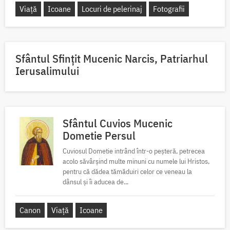
Viață
Icoane
Locuri de pelerinaj
Fotografii
Sfântul Sfinţit Mucenic Narcis, Patriarhul
Ierusalimului
Sfântul Cuvios Mucenic
Dometie Persul
Cuviosul Dometie intrând într-o peșteră, petrecea
acolo săvârșind multe minuni cu numele lui Hristos,
pentru că dădea tămăduiri celor ce veneau la
dânsul și îi aducea de...
Canon
Viață
Icoane