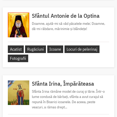
Sfântul Antonie de la Optina
Doamne, ajută-mi să văd păcatele mele; Doamne,
dă-mi răbdare, mărinimie şi blândeţe!
Acatist
Rugăciuni
Icoane
Locuri de pelerinaj
Fotografii
Sfânta Irina, Împărăteasa
Sfânta Irina rămâne model de curaj și tărie. Într-o
lume condusă de bărbați, sfânta a avut curajul să
repună în Biserici icoanele. De aceea, peste
veacuri, a rămas drept...