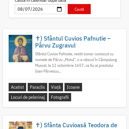
✝) Sfântul Cuvios Pafnutie –
Pârvu Zugravul
Sfântul Cuvios Pafnutie, vestit iconar cunoscut cu
numele de Pârvu „Mutul”, s-a născut în Câmpulung
Muscel, la 12 octombrie 1657, ca fiu al preotului
Ioan Pârvescu...
Acatist
Paraclis
Viață
Icoane
Locuri de pelerinaj
Fotografii
✝) Sfânta Cuvioasă Teodora de