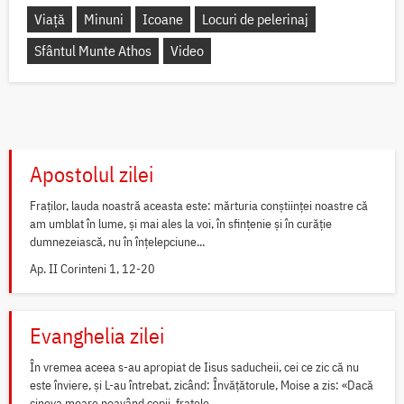
Viață
Minuni
Icoane
Locuri de pelerinaj
Sfântul Munte Athos
Video
Apostolul zilei
Fraților, lauda noastră aceasta este: mărturia conștiinței noastre că
am umblat în lume, și mai ales la voi, în sfințenie și în curăție
dumnezeiască, nu în înțelepciune...
Ap. II Corinteni 1, 12-20
Evanghelia zilei
În vremea aceea s-au apropiat de Iisus saducheii, cei ce zic că nu
este înviere, și L-au întrebat, zicând: Învățătorule, Moise a zis: «Dacă
cineva moare neavând copii, fratele...