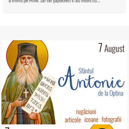
a trimis pe Mine. Iar cei şaptezeci s-au întors cu...