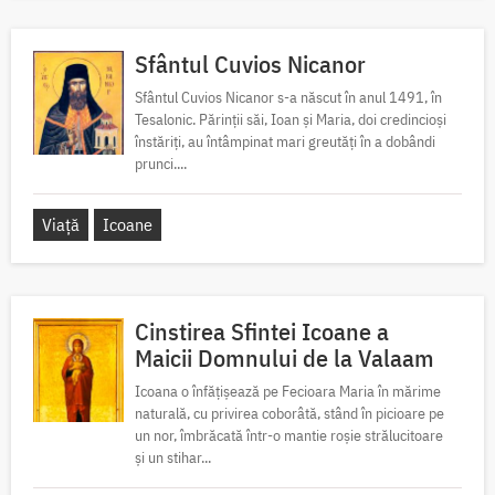
Sfântul Cuvios Nicanor
Sfântul Cuvios Nicanor s-a născut în anul 1491, în
Tesalonic. Părinții săi, Ioan și Maria, doi credincioși
înstăriți, au întâmpinat mari greutăți în a dobândi
prunci....
Viață
Icoane
Cinstirea Sfintei Icoane a
Maicii Domnului de la Valaam
Icoana o înfățișează pe Fecioara Maria în mărime
naturală, cu privirea coborâtă, stând în picioare pe
un nor, îmbrăcată într-o mantie roșie strălucitoare
și un stihar...