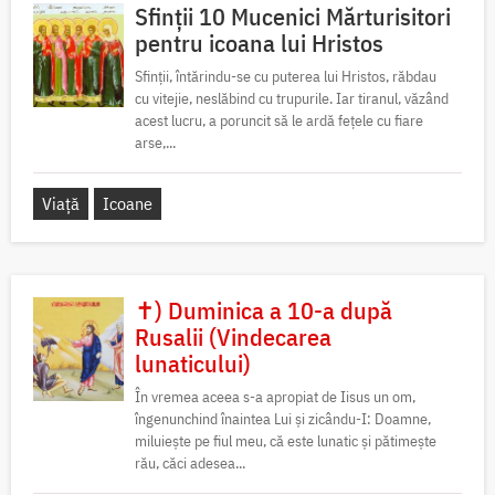
Sfinții 10 Mucenici Mărturisitori
pentru icoana lui Hristos
Sfinții, întărindu-se cu puterea lui Hristos, răbdau
cu vitejie, neslăbind cu trupurile. Iar tiranul, văzând
acest lucru, a poruncit să le ardă fețele cu fiare
arse,...
Viață
Icoane
✝) Duminica a 10-a după
Rusalii (Vindecarea
lunaticului)
În vremea aceea s-a apropiat de Iisus un om,
îngenunchind înaintea Lui și zicându-I: Doamne,
miluiește pe fiul meu, că este lunatic și pătimește
rău, căci adesea...