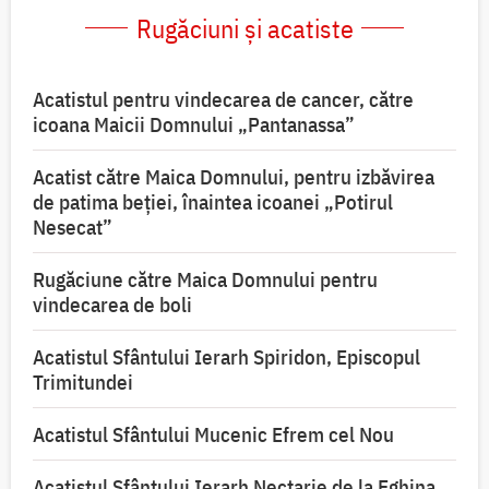
Rugăciuni și acatiste
Acatistul pentru vindecarea de cancer, către
icoana Maicii Domnului „Pantanassa”
Acatist către Maica Domnului, pentru izbăvirea
de patima beției, înaintea icoanei „Potirul
Nesecat”
Rugăciune către Maica Domnului pentru
vindecarea de boli
Acatistul Sfântului Ierarh Spiridon, Episcopul
Trimitundei
Acatistul Sfântului Mucenic Efrem cel Nou
Acatistul Sfântului Ierarh Nectarie de la Eghina