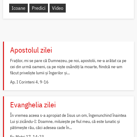
Icoane
Predici
Video
Apostolul zilei
Fraților, mi se pare că Dumnezeu, pe noi, apostolii, ne-a arătat ca pe
cei din urmă oameni, ca pe niște osândiți la moarte, fiindcă ne-am
făcut priveliște lumii și îngerilor și...
Ap. I Corinteni 4, 9-16
Evanghelia zilei
În vremea aceea s-a apropiat de Iisus un om, îngenunchind înaintea
Lui și zicându-I: Doamne, miluiește pe fiul meu, că este lunatic și
pătimește rău, căci adesea cade în...
Ev. Matei 17, 14-23