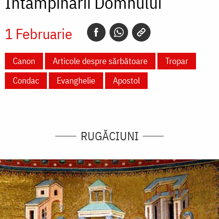
Întâmpinarii Domnului
1 Februarie
Canon
Articole despre sărbătoare
Tropar
Condac
Evanghelie
Apostol
RUGĂCIUNI