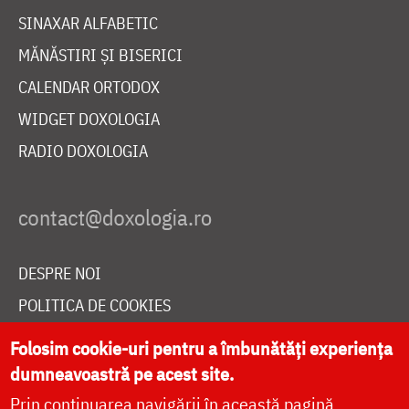
SINAXAR ALFABETIC
MĂNĂSTIRI ȘI BISERICI
CALENDAR ORTODOX
WIDGET DOXOLOGIA
RADIO DOXOLOGIA
DESPRE NOI
POLITICA DE COOKIES
DONEAZĂ ONLINE PENTRU CATEDRALA NAȚIONALĂ
Folosim cookie-uri pentru a îmbunătăți experiența
dumneavoastră pe acest site.
Prin continuarea navigării în această pagină
LIVE