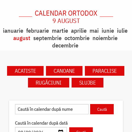
CALENDAR ORTODOX
9 AUGUST
ianuarie
februarie
martie
aprilie
mai
iunie
iulie
august
septembrie
octombrie
noiembrie
decembrie
ACATISTE
CANOANE
PARACLISE
RUGĂCIUNI
SLUJBE
Caută în calendar după dată