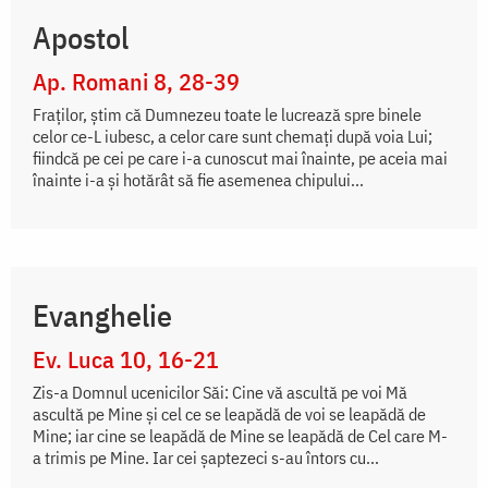
Apostol
Ap. Romani 8, 28-39
Fraţilor, ştim că Dumnezeu toate le lucrează spre binele
celor ce-L iubesc, a celor care sunt chemaţi după voia Lui;
fiindcă pe cei pe care i-a cunoscut mai înainte, pe aceia mai
înainte i-a şi hotărât să fie asemenea chipului...
Evanghelie
Ev. Luca 10, 16-21
Zis-a Domnul ucenicilor Săi: Cine vă ascultă pe voi Mă
ascultă pe Mine şi cel ce se leapădă de voi se leapădă de
Mine; iar cine se leapădă de Mine se leapădă de Cel care M-
a trimis pe Mine. Iar cei şaptezeci s-au întors cu...