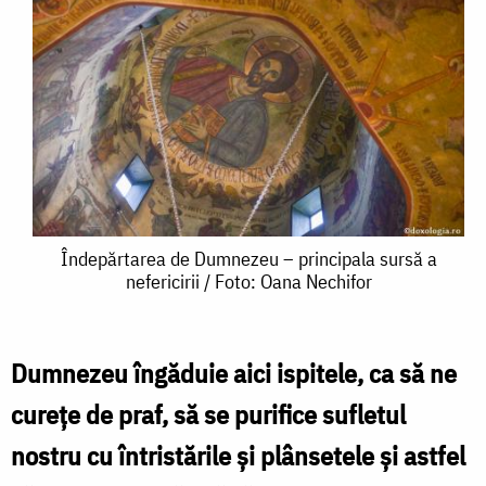
Îndepărtarea
Îndepărtarea de Dumnezeu – principala sursă a
nefericirii / Foto: Oana Nechifor
de
Dumnezeu
–
Dumnezeu îngăduie aici ispitele, ca să ne
principala
curețe de praf, să se purifice sufletul
sursă
nostru cu întristările și plânsetele și astfel
a