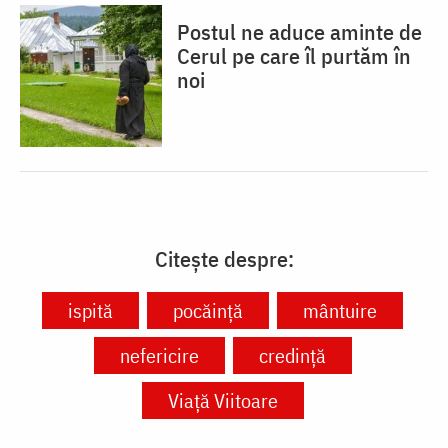
Postul ne aduce aminte de
Cerul pe care îl purtăm în
noi
Citește despre:
ispită
pocăință
mântuire
nefericire
credință
Viață Viitoare