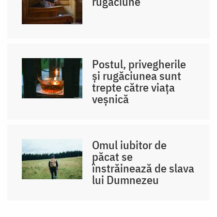
rugăciune
Postul, privegherile
și rugăciunea sunt
trepte către viața
veșnică
Omul iubitor de
păcat se
înstrăinează de slava
lui Dumnezeu