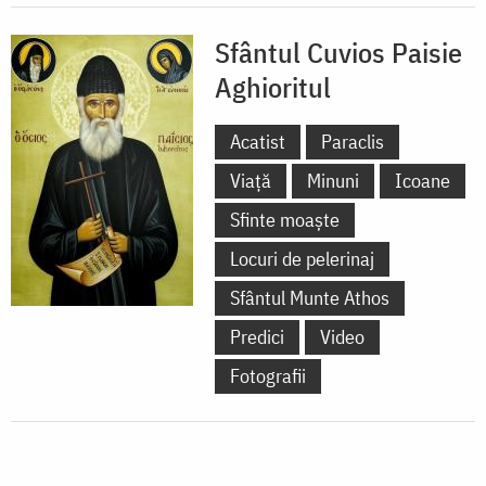
Sfântul Cuvios Paisie
Aghioritul
Acatist
Paraclis
Viață
Minuni
Icoane
Sfinte moaște
Locuri de pelerinaj
Sfântul Munte Athos
Predici
Video
Fotografii