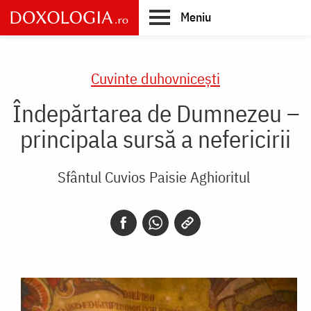
Skip
Meniu
to
main
Main
content
navigation
Cuvinte duhovnicești
Îndepărtarea de Dumnezeu –
principala sursă a nefericirii
Sfântul Cuvios Paisie Aghioritul