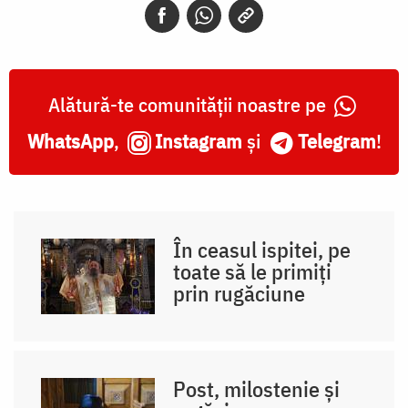
Alătură-te comunității noastre pe
WhatsApp
,
Instagram
și
Telegram
!
În ceasul ispitei, pe
toate să le primiți
prin rugăciune
Post, milostenie și