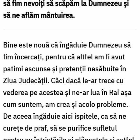
să fim nevoiți să scăpăm la Dumnezeu și
nefericirii
să ne aflăm mântuirea.
/
Foto:
Oana
Bine este nouă că îngăduie Dumnezeu să
Nechifor
fim încercați, pentru că altfel am fi avut
patimi ascunse și pretenții nesăbuite în
Ziua Judecății. Căci dacă le-ar trece cu
vederea pe acestea și ne-ar lua în Rai așa
cum suntem, am crea și acolo probleme.
De aceea îngăduie aici ispitele, ca să ne
curețe de praf, să se purifice sufletul
nostru cu întristările și plânsetele și astfel