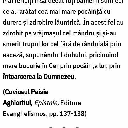
Mai fericiți însă decât toți oamenii sunt cei
ce au arătat cea mai mare pocăință cu
durere și zdrobire lăuntrică. În acest fel au
zdrobit pe vrăjmașul cel mândru și și-au
smerit trupul lor cel fără de rânduială prin
asceză, supunându-l duhului, pricinuind
mare bucurie în Cer prin pocăința lor, prin
întoarcerea la Dumnezeu
.
(
Cuviosul Paisie
Aghioritul
,
Epistole,
Editura
Evanghelismos, pp. 137-138)