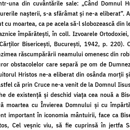
tr-una din cuvântările sale: „Când Domnul Hr
urerile naşterii, s-a sfărâmat şi ne-a eliberat”. 
nut cu moartea, ca pe acela să-l slobozească din l
znice împărăteşti, în coll. Izvoarele Ortodoxiei, 
Cărţilor Bisericeşti, Bucureşti, 1942, p. 220). 
zimea răscumpărării neamului omenesc din robia 
uror obstacolelor care separă pe om de Dumneze
itorul Hristos ne-a eliberat din osânda morţii şi 
. Astfel că prin Cruce ne-a venit de la Domnul Iisu
he de existenţă şi deschid viaţa cea nouă a Bis
ră moartea cu Învierea Domnului şi cu împărtă
t important în iconomia mântuirii, face ca Bise
tos, Cel veşnic viu, să fie cuprinsă în jertfa 