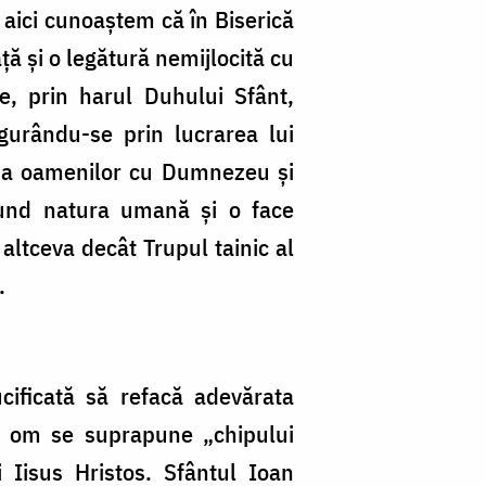
 aici cunoaştem că în Biserică
aţă şi o legătură nemijlocită cu
e, prin harul Duhului Sfânt,
figurându-se prin lucrarea lui
e a oamenilor cu Dumnezeu şi
ofund natura umană şi o face
 altceva decât Trupul tainic al
.
ificată să refacă adevărata
in om se suprapune „chipului
 Iisus Hristos. Sfântul Ioan