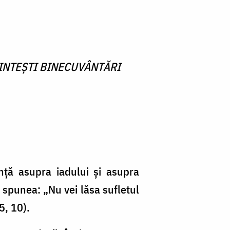
RINTEŞTI BINECUVÂNTĂRI
nţă asupra iadului şi asupra
e spunea: „Nu vei lăsa sufletul
5, 10).