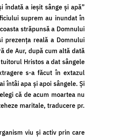
i îndată a ieşit sânge şi apă”
ificiului suprem au inundat în
n coasta străpunsă a Domnului
ăşi prezenţa reală a Domnului
ură de Aur, după cum altă dată
uitorul Hristos a dat sângele
tragere s-a făcut în extazul
i întâi apa şi apoi sângele. Şi
înţelegi că de acum moartea nu
eheze maritale, traducere pr.
rganism viu şi activ prin care