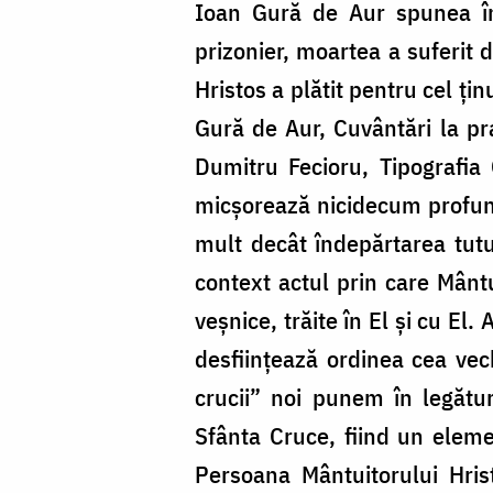
Ioan Gură de Aur spunea în
prizonier, moartea a suferit d
Hristos a plătit pentru cel ţi
Gură de Aur, Cuvântări la pra
Dumitru Fecioru, Tipografia 
micşorează nicidecum profun
mult decât îndepărtarea tut
context actul prin care Mântu
veşnice, trăite în El şi cu El
desfiinţează ordinea cea vec
crucii” noi punem în legătu
Sfânta Cruce, fiind un elemen
Persoana Mântuitorului Hris