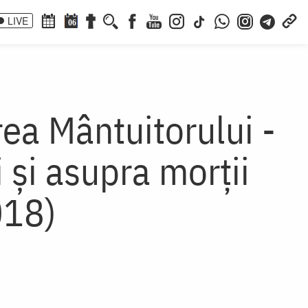
LIVE
06
rea Mântuitorului -
 şi asupra morţii
018)