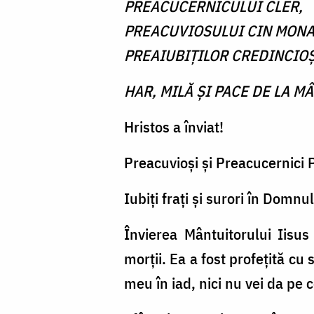
PREACUCERNICULUI CLER,
PREACUVIOSULUI CIN MONA
PREAIUBIŢILOR CREDINCIOŞ
HAR, MILĂ ŞI PACE DE LA M
Hristos a înviat!
Preacuvioşi şi Preacucernici P
Iubiţi fraţi şi surori în Domnul
Învierea Mântuitorului Iisu
morţii. Ea a fost profeţită cu
meu în iad, nici nu vei da pe 