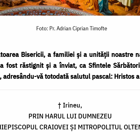
Foto: Pr. Adrian Ciprian Timofte
oarea Bisericii, a familiei şi a unităţii noastr
a fost răstignit şi a înviat, ca Sfintele Sărbăto
, adresându-vă totodată salutul pascal: Hristos a 
† Irineu,
PRIN HARUL LUI DUMNEZEU
IEPISCOPUL CRAIOVEI ŞI MITROPOLITUL OLTE