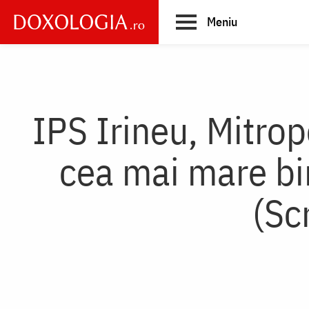
Skip
Meniu
to
main
Main
content
navigation
IPS Irineu, Mitrop
cea mai mare bir
(Sc