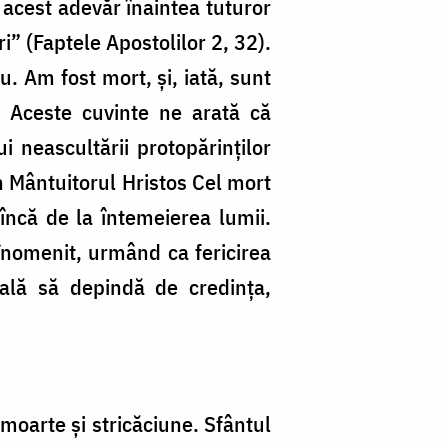
t acest adevăr înaintea tuturor
” (Faptele Apostolilor 2, 32).
. Am fost mort, şi, iată, sunt
). Aceste cuvinte ne arată că
i neascultării protopărinţilor
n Mântuitorul Hristos Cel mort
 încă de la întemeierea lumii.
 înomenit, urmând ca fericirea
nală să depindă de credinţa,
 moarte şi stricăciune. Sfântul