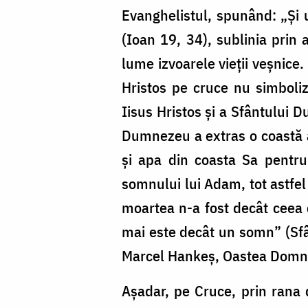
Evanghelistul, spunând: „Şi u
(Ioan 19, 34), sublinia prin 
lume izvoarele vieţii veşnic
Hristos pe cruce nu simboliz
Iisus Hristos şi a Sfântului 
Dumnezeu a extras o coastă a
şi apa din coasta Sa pentru
somnului lui Adam, tot astfel 
moartea n-a fost decât ceea c
mai este decât un somn” (Sfâ
Marcel Hankeş, Oastea Domnul
Aşadar, pe Cruce, prin rana d