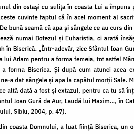
nul din ostaşi cu suliţa în coasta Lui a împuns ş
aceste cuvinte faptul că în acel moment al sacr
e. De bună seamă că apa şi sângele ce au curs di
ează numai Botezul şi Euharistia, ci arată îns
Duh în Biserică. „Într-adevăr, zice Sfântul Ioan G
 lui Adam pentru a forma femeia, tot astfel Mânt
 a forma Biserica. Şi după cum atunci acea ex
ne-a dat sângele şi apa la capătul morţii Sale. Ma
e altă dată a fost şi extazul, pentru ca tu să 
ntul Ioan Gură de Aur, Laudă lui Maxim…, în Cat
ui, Sibiu, 2004, p. 47).
in coasta Domnului, a luat fiinţă Biserica, un o