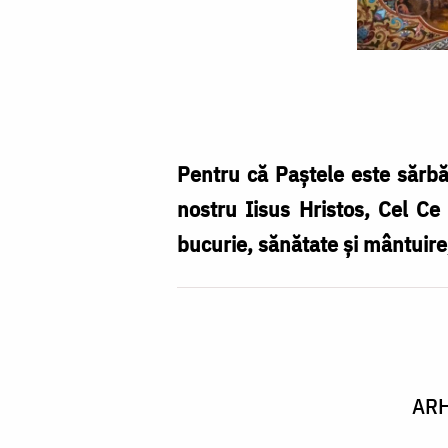
Foto:
Pr.
Adrian
Ciprian
Pentru că Paştele este sărbăt
Timofte
nostru Iisus Hristos, Cel Ce 
bucurie, sănătate şi mântuire
ARH