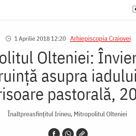
Arhiepiscopia Craiovei
1 Aprilie 2018 12:20
olitul Olteniei: Învie
uinţă asupra iadului
risoare pastorală, 2
Înaltpreasfințitul Irineu, Mitropolitul Olteniei