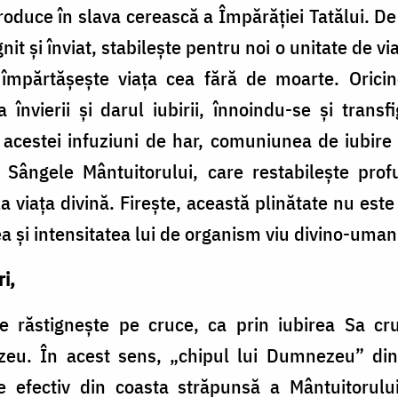
oduce în slava cerească a Împărăţiei Tatălui. De
nit şi înviat, stabileşte pentru noi o unitate de vi
mpărtăşeşte viaţa cea fără de moarte. Oricin
 învierii şi darul iubirii, înnoindu-se şi trans
 acestei infuziuni de har, comuniunea de iubir
 Sângele Mântuitorului, care restabileşte pr
la viaţa divină. Fireşte, această plinătate nu este
 şi intensitatea lui de organism viu divino-uman
ri,
răstigneşte pe cruce, ca prin iubirea Sa cruc
nezeu. În acest sens, „chipul lui Dumnezeu” d
se efectiv din coasta străpunsă a Mântuitorului