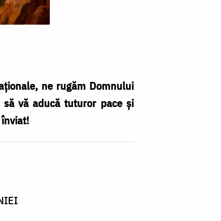
e naţionale, ne rugăm Domnului
ri să vă aducă tuturor pace şi
înviat!
NIEI