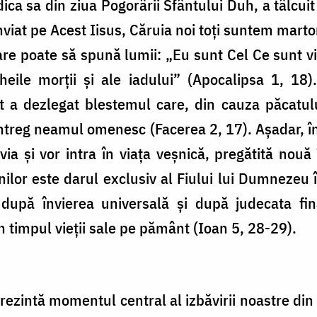
ica sa din ziua Pogorârii Sfântului Duh, a tâlcui
iat pe Acest Iisus, Căruia noi toţi suntem martori
are poate să spună lumii: „Eu sunt Cel Ce sunt viu
 cheile morţii şi ale iadului” (Apocalipsa 1, 18
t a dezlegat blestemul care, din cauza păcatulu
ntreg neamul omenesc (Facerea 2, 17). Aşadar, î
via şi vor intra în viaţa veşnică, pregătită nouă
nilor este darul exclusiv al Fiului lui Dumnezeu
 după învierea universală şi după judecata fi
în timpul vieţii sale pe pământ (Ioan 5, 28-29).
eprezintă momentul central al izbăvirii noastre din