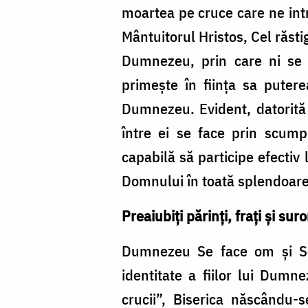
moartea pe cruce care ne intr
Mântuitorul Hristos, Cel răstig
Dumnezeu, prin care ni se î
primeşte în fiinţa sa puterea
Dumnezeu. Evident, datorită
între ei se face prin scump
capabilă să participe efectiv 
Domnului în toată splendoarea
Preaiubiţi părinţi, fraţi şi suro
Dumnezeu Se face om şi Se 
identitate a fiilor lui Dum
crucii”, Biserica născându-