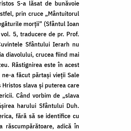
istos S-a lăsat de bunăvoie
Astfel, prin cruce „Mântuitorul
egăturile morţii” (Sfântul Ioan
vol. 5, traducere de pr. Prof.
Cuvintele Sfântului Ierarh nu
diavolului, crucea fiind mai
u. Răstignirea este în acest
ne-a făcut părtaşi vieţii Sale
s Hristos slava şi puterea care
ericii. Când vorbim de „slava
şirea harului Sfântului Duh.
rica, fără să se identifice cu
Sa răscumpărătoare, adică în