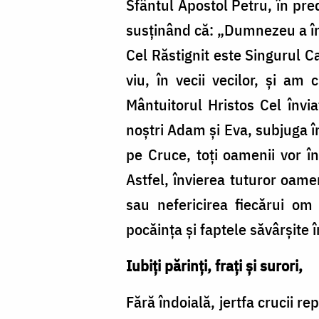
Sfântul Apostol Petru, în pred
susţinând că: „Dumnezeu a înv
Cel Răstignit este Singurul C
viu, în vecii vecilor, şi am
Mântuitorul Hristos Cel învia
noştri Adam şi Eva, subjuga î
pe Cruce, toţi oamenii vor în
Astfel, învierea tuturor oame
sau nefericirea fiecărui om
pocăinţa şi faptele săvârşite 
Iubiţi părinţi, fraţi şi surori,
Fără îndoială, jertfa crucii r