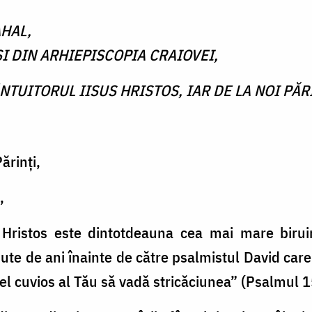
HAL,
I DIN ARHIEPISCOPIA CRAIOVEI,
ÂNTUITORUL IISUS HRISTOS, IAR DE LA NOI PĂ
ărinţi,
,
s Hristos este dintotdeauna cea mai mare birui
 sute de ani înainte de către psalmistul David car
cel cuvios al Tău să vadă stricăciunea” (Psalmul 1