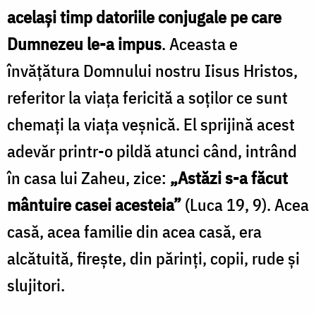
acelaşi timp datoriile conjugale pe care
Dumnezeu le-a impus
. Aceasta e
învăţătura Domnului nostru Iisus Hristos,
referitor la viaţa fericită a soţilor ce sunt
chemaţi la viaţa veşnică. El sprijină acest
adevăr printr-o pildă atunci când, intrând
în casa lui Zaheu, zice:
„Astăzi s-a făcut
mântuire casei acesteia”
(Luca 19, 9). Acea
casă, acea familie din acea casă, era
alcătuită, fireşte, din părinţi, copii, rude şi
slujitori.