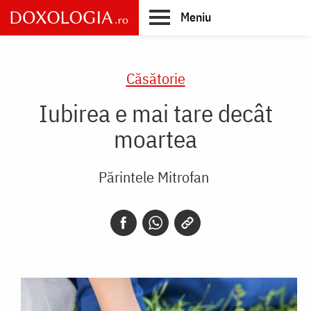
Skip
Meniu
to
main
Main
content
navigation
Căsătorie
Iubirea e mai tare decât
moartea
Părintele Mitrofan