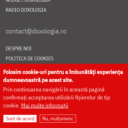
RADIO DOXOLOGIA
DESPRE NOI
POLITICA DE COOKIES
DONEAZĂ ONLINE PENTRU CATEDRALA NAȚIONALĂ
Folosim cookie-uri pentru a îmbunătăți experiența
dumneavoastră pe acest site.
Prin continuarea navigării în această pagină
LIVE
confirmați acceptarea utilizării fișierelor de tip
cookie.
Mai multe informații
Site dezvoltat de
DOXOLOGIA MEDIA
,
Sunt de acord
Nu, mulțumesc
Arhiepiscopia Iașilor | ©
doxologia.ro