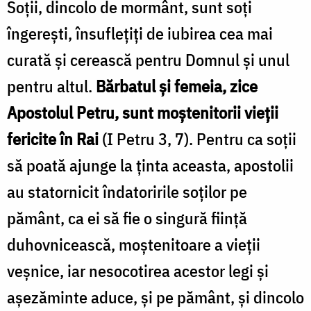
Soţii, dincolo de mormânt, sunt soţi
îngereşti, însufleţiţi de iubirea cea mai
curată și cerească pentru Domnul şi unul
pentru altul.
Bărbatul şi femeia, zice
Apostolul Petru, sunt moştenitorii vieţii
fericite în Rai
(I Petru 3, 7). Pentru ca soţii
să poată ajunge la ţinta aceasta, apostolii
au statornicit îndatoririle soţilor pe
pământ, ca ei să fie o singură fiinţă
duhovnicească, moştenitoare a vieţii
veşnice, iar nesocotirea acestor legi şi
aşezăminte aduce, și pe pământ, și dincolo