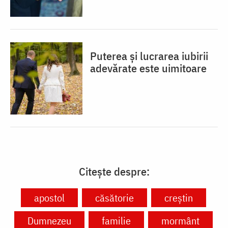
Puterea și lucrarea iubirii
adevărate este uimitoare
Citește despre:
apostol
căsătorie
creștin
Dumnezeu
familie
mormânt