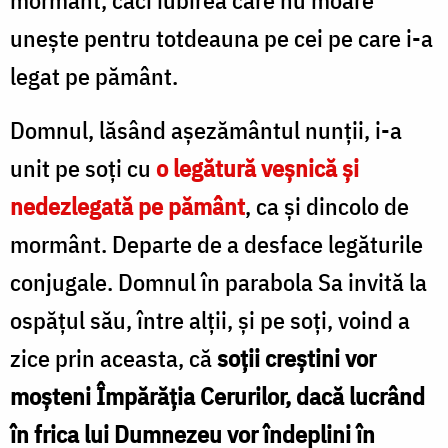
uneşte pentru totdeauna pe cei pe care i-a
legat pe pământ.
Domnul, lăsând aşezământul nunţii, i-a
unit pe soţi cu
o legătură veşnică şi
nedezlegată pe pământ
, ca şi dincolo de
mormânt. Departe de a desface legăturile
conjugale. Domnul în parabola Sa invită la
ospăţul său, între alţii, şi pe soţi, voind a
zice prin aceasta, că
soţii creştini vor
moşteni Împărăţia Cerurilor, dacă lucrând
în frica lui Dumnezeu vor îndeplini în