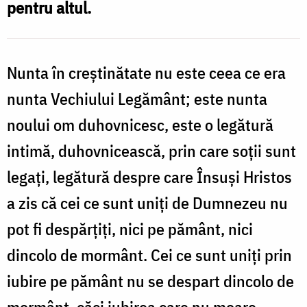
pentru altul.
Foto:
Oana
Nechifor
Nunta în creştinătate nu este ceea ce era
nunta Vechiului Legământ; este nunta
noului om duhovnicesc, este o legătură
intimă, duhovnicească, prin care soţii sunt
legați, legătură despre care Însuşi Hristos
a zis că cei ce sunt uniţi de Dumnezeu nu
pot fi des­părţiţi, nici pe pământ, nici
dincolo de mormânt. Cei ce sunt uniţi prin
iubire pe pământ nu se despart dincolo de
mormânt, căci iubirea care nu moare