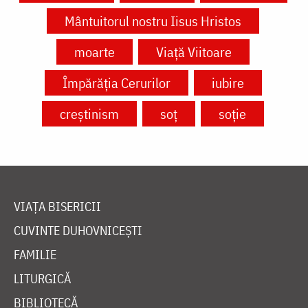
Mântuitorul nostru Iisus Hristos
moarte
Viață Viitoare
Împărăția Cerurilor
iubire
creștinism
soț
soție
VIAȚA BISERICII
CUVINTE DUHOVNICEȘTI
FAMILIE
LITURGICĂ
BIBLIOTECĂ