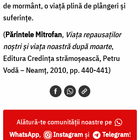
de mormânt, o viaţă plină de plângeri şi
suferinţe.
(
Părintele Mitrofan
,
Viața repausaților
noștri și viața noastră după moarte
,
Editura Credința strămoșească, Petru
Vodă – Neamț, 2010, pp. 440-441)
Alătură-te comunității noastre pe
WhatsApp
,
Instagram
și
Telegram
!