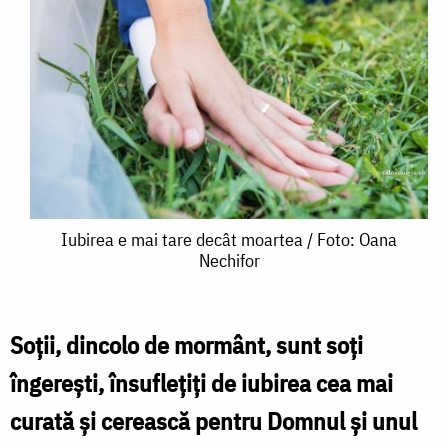
Iubirea
Iubirea e mai tare decât moartea / Foto: Oana
Nechifor
e
mai
tare
Soţii, dincolo de mormânt, sunt soţi
decât
îngereşti, însufleţiţi de iubirea cea mai
moartea
curată și cerească pentru Domnul şi unul
/