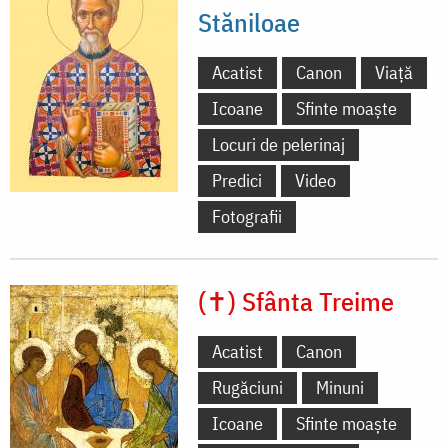
Stăniloae
Acatist
Canon
Viață
Icoane
Sfinte moaște
Locuri de pelerinaj
Predici
Video
Fotografii
(✝) Sfânta Treime
Acatist
Canon
Rugăciuni
Minuni
Icoane
Sfinte moaște