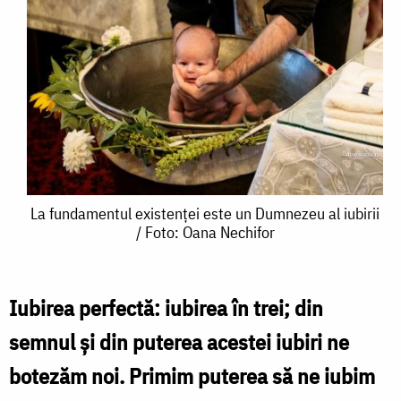
La
La fundamentul existenței este un Dumnezeu al iubirii
/ Foto: Oana Nechifor
fundamentul
existenței
este
Iubirea perfectă: iubirea în trei; din
un
semnul și din puterea acestei iubiri ne
Dumnezeu
botezăm noi. Primim puterea să ne iubim
al