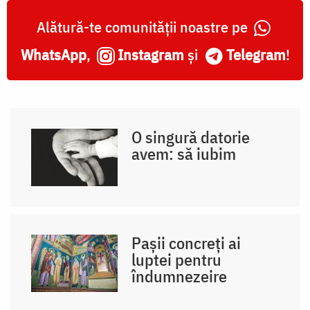
Alătură-te comunității noastre pe
WhatsApp
,
Instagram
și
Telegram
!
O singură datorie
avem: să iubim
Pașii concreți ai
luptei pentru
îndumnezeire