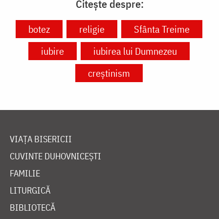
Citește despre:
botez
religie
Sfânta Treime
iubire
iubirea lui Dumnezeu
creștinism
VIAȚA BISERICII
CUVINTE DUHOVNICEȘTI
FAMILIE
LITURGICĂ
BIBLIOTECĂ