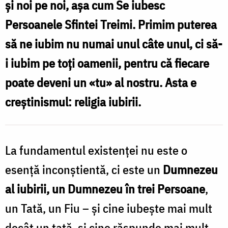
și noi pe noi, așa cum Se iubesc
iubirii
Persoanele Sfintei Treimi. Primim puterea
/
să ne iubim nu numai unul câte unul, ci să-
Foto:
i iubim pe toți oamenii, pentru că fiecare
Oana
poate deveni un «tu» al nostru. Asta e
Nechifor
creștinismul: religia iubirii.
La fundamentul existenței nu este o
esență inconștientă, ci este un
Dumnezeu
al iubirii, un Dumnezeu în trei Persoane
,
un Tată, un Fiu – și cine iubește mai mult
decât un tată, și cine răspunde mai mult