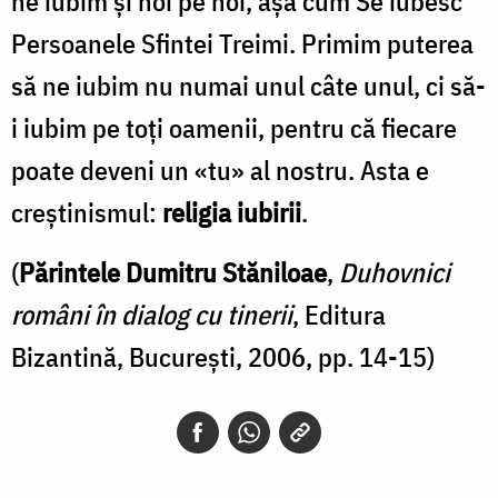
ne iubim și noi pe noi, așa cum Se iubesc
Persoanele Sfintei Treimi. Primim puterea
să ne iubim nu numai unul câte unul, ci să-
i iubim pe toți oamenii, pentru că fiecare
poate deveni un «tu» al nostru. Asta e
creștinismul:
religia iubirii
.
(
Părintele Dumitru Stăniloae
,
Duhovnici
români în dialog cu tinerii
, Editura
Bizantină, Bucureşti, 2006, pp. 14-15)