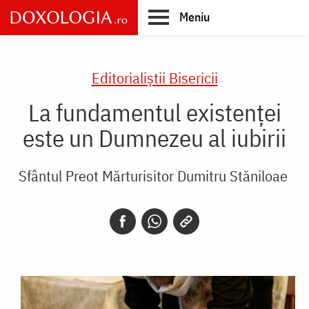
Skip
Meniu
to
main
Main
content
navigation
Editorialiștii Bisericii
La fundamentul existenței
este un Dumnezeu al iubirii
Sfântul Preot Mărturisitor Dumitru Stăniloae