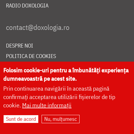
RADIO DOXOLOGIA
DESPRE NOI
POLITICA DE COOKIES
DONEAZĂ ONLINE PENTRU CATEDRALA NAȚIONALĂ
Folosim cookie-uri pentru a îmbunătăți experiența
dumneavoastră pe acest site.
Prin continuarea navigării în această pagină
LIVE
confirmați acceptarea utilizării fișierelor de tip
cookie.
Mai multe informații
Site dezvoltat de
DOXOLOGIA MEDIA
,
Sunt de acord
Nu, mulțumesc
Arhiepiscopia Iașilor | ©
doxologia.ro