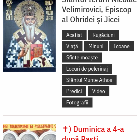
Velimirovici, Episcop
al Ohridei și Jicei
Acatist
Rugăciuni
Viață
Minuni
Icoane
Sfinte moaște
Locuri de pelerinaj
Sfântul Munte Athos
Predici
Video
Fotografii
✝) Duminica a 4-a
după Paști