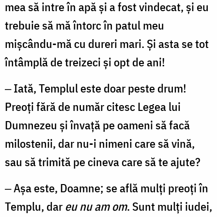
mea să intre în apă şi a fost vindecat, şi eu
trebuie să mă întorc în patul meu
mişcându-mă cu dureri mari. Şi asta se tot
întâmplă de treizeci şi opt de ani!
‒ Iată, Templul este doar peste drum!
Preoţi fără de număr citesc Legea lui
Dumnezeu şi învaţă pe oameni să facă
milostenii, dar nu-i nimeni care să vină,
sau să trimită pe cineva care să te ajute?
‒ Aşa este, Doamne; se află mulţi preoţi în
Templu, dar
eu nu am om
. Sunt mulţi iudei,