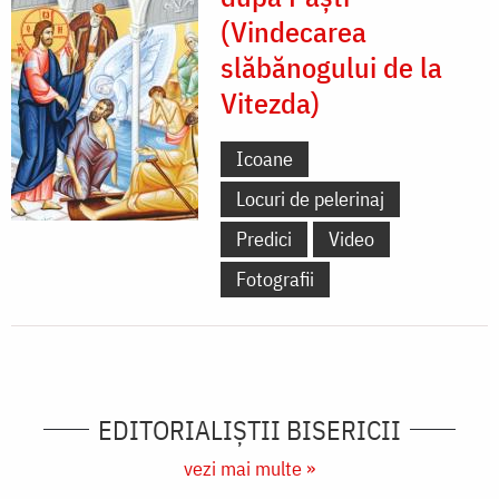
(Vindecarea
slăbănogului de la
Vitezda)
Icoane
Locuri de pelerinaj
Predici
Video
Fotografii
EDITORIALIȘTII BISERICII
vezi mai multe »