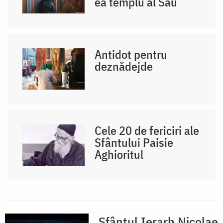
ea templu al Său
Antidot pentru
deznădejde
Cele 20 de fericiri ale
Sfântului Paisie
Aghioritul
Sfântul Ierarh Nicolae