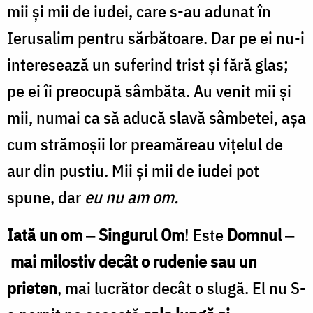
mii şi mii de iudei, care s-au adunat în
Ierusalim pentru sărbătoare. Dar pe ei nu-i
interesează un suferind trist şi fără glas;
pe ei îi preocupă sâmbăta. Au venit mii şi
mii, numai ca să aducă slavă sâmbetei, aşa
cum strămoşii lor preamăreau viţelul de
aur din pustiu. Mii şi mii de iudei pot
spune, dar
eu nu am om.
Iată un om
‒
Singurul Om
! Este
Domnul
‒
mai milostiv decât o rudenie sau un
prieten
, mai lucrător decât o slugă. El nu S-