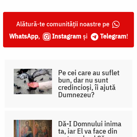
Alătură-te comunității noastre pe
WhatsApp
,
Instagram
și
Telegram
!
Pe cei care au suflet
bun, dar nu sunt
credincioși, îi ajută
Dumnezeu?
Dă-I Domnului inima
ta, iar El va face din