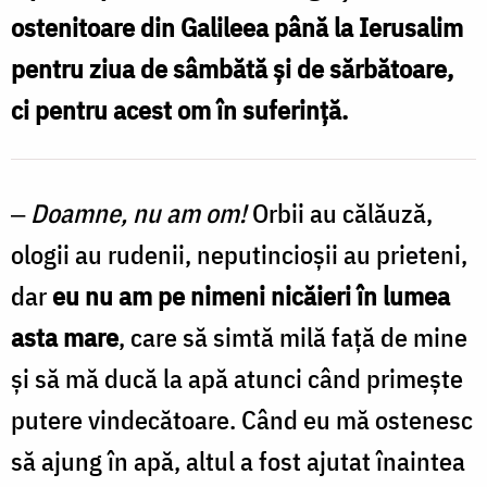
ostenitoare din Galileea până la Ierusalim
Foto:
pentru ziua de sâmbătă şi de sărbătoare,
Oana
ci pentru acest om în suferinţă.
Nechifor
‒
Doamne, nu am om!
Orbii au călăuză,
ologii au rudenii, neputincioşii au prieteni,
dar
eu nu am pe nimeni nicăieri în lumea
asta mare
, care să simtă milă faţă de mine
şi să mă ducă la apă atunci când primeşte
putere vindecătoare. Când eu mă ostenesc
să ajung în apă, altul a fost ajutat înaintea