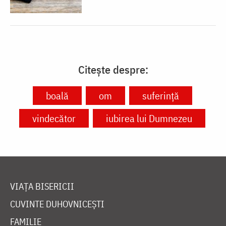
Citește despre:
boală
om
suferință
vindecător
iubirea lui Dumnezeu
VIAȚA BISERICII
CUVINTE DUHOVNICEȘTI
FAMILIE