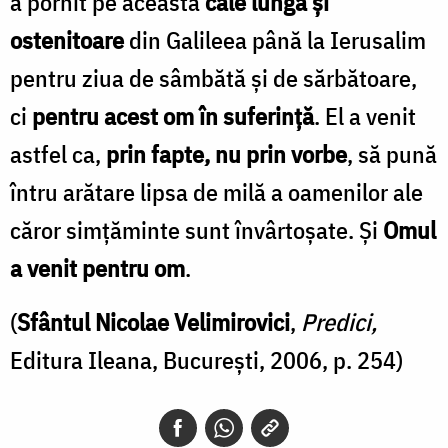
a pornit pe această
cale lungă şi
ostenitoare
din Galileea până la Ierusalim
pentru ziua de sâmbătă şi de sărbătoare,
ci
pentru acest om în suferinţă
. El a venit
astfel ca,
prin fapte, nu prin vorbe
, să pună
întru arătare lipsa de milă a oamenilor ale
căror simţăminte sunt învârtoşate. Şi
Omul
a venit pentru om
.
(
Sfântul Nicolae Velimirovici
,
Predici,
Editura Ileana, București, 2006, p. 254)