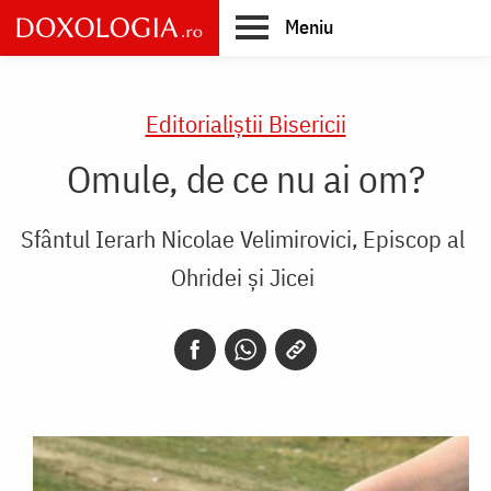
Skip
Meniu
to
main
Main
content
navigation
Editorialiștii Bisericii
Omule, de ce nu ai om?
Sfântul Ierarh Nicolae Velimirovici, Episcop al
Ohridei și Jicei