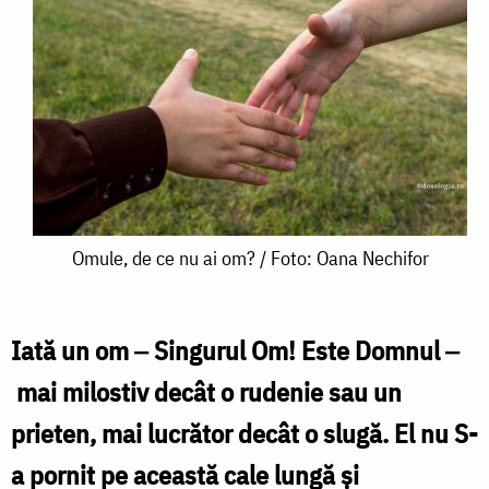
Omule,
Omule, de ce nu ai om? / Foto: Oana Nechifor
de
ce
Iată un om ‒ Singurul Om! Este Domnul ‒
nu
mai milostiv decât o rudenie sau un
ai
prieten, mai lucrător decât o slugă. El nu S-
om?
a pornit pe această cale lungă şi
/