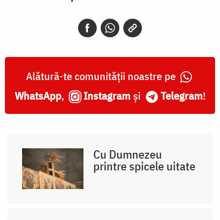
Alătură-te comunității noastre pe
WhatsApp
,
Instagram
și
Telegram
!
Cu Dumnezeu
printre spicele uitate