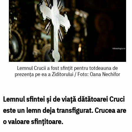
Lemnul
Lemnul Crucii a fost sfințit pentru totdeauna de
prezența pe ea a Ziditorului / Foto: Oana Nechifor
Crucii
a
fost
Lemnul sfintei şi de viaţă dătătoarei Cruci
sfințit
este un lemn deja transfigurat. Crucea are
pentru
o valoare sfinţitoare.
totdeauna