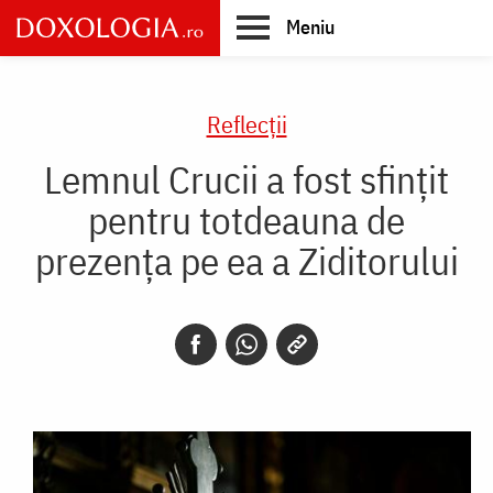
Skip
Meniu
to
main
Main
content
navigation
Reflecții
Lemnul Crucii a fost sfințit
pentru totdeauna de
prezența pe ea a Ziditorului