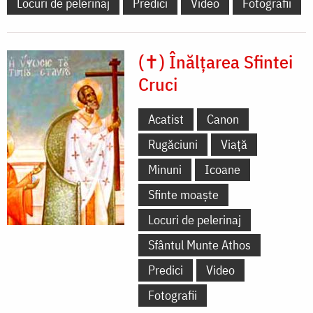
Locuri de pelerinaj
Predici
Video
Fotografii
(✝) Înălțarea Sfintei
Cruci
Acatist
Canon
Rugăciuni
Viață
Minuni
Icoane
Sfinte moaște
Locuri de pelerinaj
Sfântul Munte Athos
Predici
Video
Fotografii