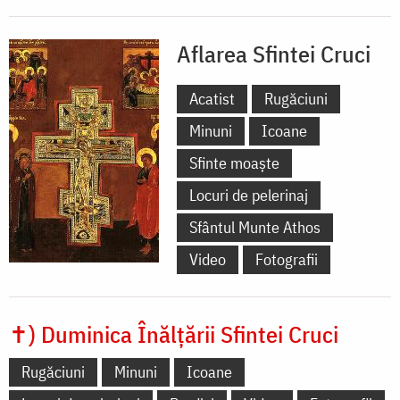
Aflarea Sfintei Cruci
Acatist
Rugăciuni
Minuni
Icoane
Sfinte moaște
Locuri de pelerinaj
Sfântul Munte Athos
Video
Fotografii
✝) Duminica Înălțării Sfintei Cruci
Rugăciuni
Minuni
Icoane