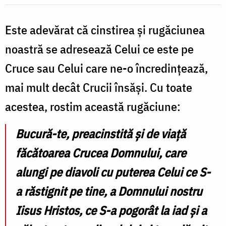
de
Este adevărat că cinstirea şi rugăciunea
prezența
pe
noastră se adresează Celui ce este pe
ea
Cruce sau Celui care ne-o încredinţează,
a
mai mult decât Crucii însăşi. Cu toate
Ziditorului
acestea, rostim această rugăciune:
/
Bucură-te, preacinstită și de viață
Foto:
făcătoarea Crucea Domnului, care
Oana
Nechifor
alungi pe diavoli cu puterea Celui ce S-
a răstignit pe tine, a Domnului nostru
Iisus Hristos, ce S-a pogorât la iad și a