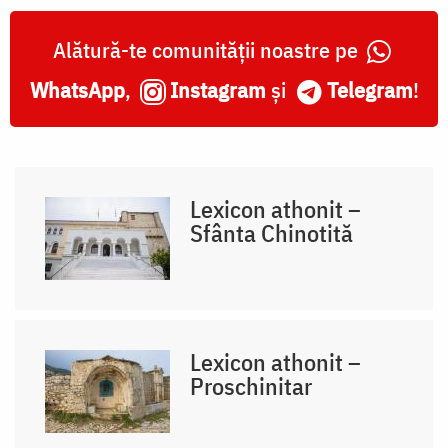
Alătură-te comunității noastre pe
WhatsApp
,
Instagram
și
Telegram
!
Lexicon athonit –
Sfânta Chinotită
Lexicon athonit –
Proschinitar