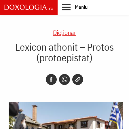
Skip
Meniu
to
main
Main
content
navigation
Dicţionar
Lexicon athonit – Protos
(protoepistat)