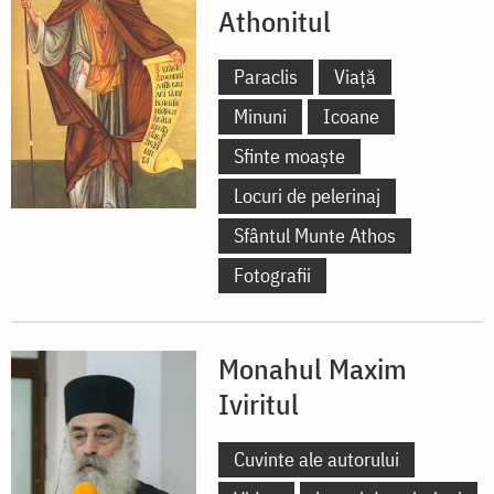
Athonitul
Paraclis
Viață
Minuni
Icoane
Sfinte moaște
Locuri de pelerinaj
Sfântul Munte Athos
Fotografii
Monahul Maxim
Iviritul
Cuvinte ale autorului