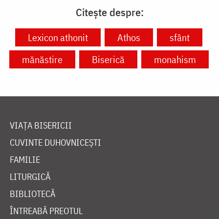
Citește despre:
Lexicon athonit
Athos
sfânt
mănăstire
Biserică
monahism
VIAȚA BISERICII
CUVINTE DUHOVNICEȘTI
FAMILIE
LITURGICĂ
BIBLIOTECĂ
ÎNTREABĂ PREOTUL