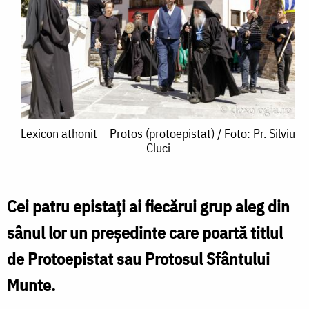
Lexicon
Lexicon athonit – Protos (protoepistat) / Foto: Pr. Silviu
Cluci
athonit
–
Protos
Cei patru epistaţi ai fiecărui grup aleg din
(protoepistat)
sânul lor un preşedinte care poartă titlul
/
de Protoepistat sau Protosul Sfântului
Foto:
Munte.
Pr.