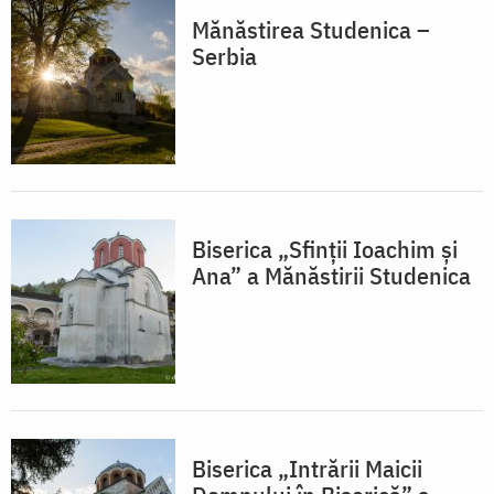
Mănăstirea Studenica –
Serbia
Biserica „Sfinții Ioachim și
Ana” a Mănăstirii Studenica
Biserica „Intrării Maicii