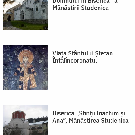
Domnului în Biserică” a
Mănăstirii Studenica
Viața Sfântului Ștefan
Întâiîncoronatul
Biserica „Sfinții Ioachim și
Ana”, Mănăstirea Studenica