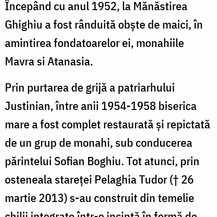
Începând cu anul 1952, la Mănăstirea
Ghighiu a fost rânduită obşte de maici, în
amintirea fondatoarelor ei, monahiile
Mavra si Atanasia.
Prin purtarea de grijă a patriarhului
Justinian, între anii 1954-1958 biserica
mare a fost complet restaurată şi repictată
de un grup de monahi, sub conducerea
părintelui Sofian Boghiu. Tot atunci, prin
osteneala stareţei Pelaghia Tudor († 26
martie 2013) s-au construit din temelie
chilii integrate într-o incintă în formă de