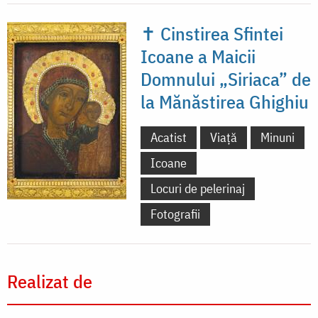
✝ Cinstirea Sfintei
Icoane a Maicii
Domnului „Siriaca” de
la Mănăstirea Ghighiu
Acatist
Viață
Minuni
Icoane
Locuri de pelerinaj
Fotografii
Realizat de