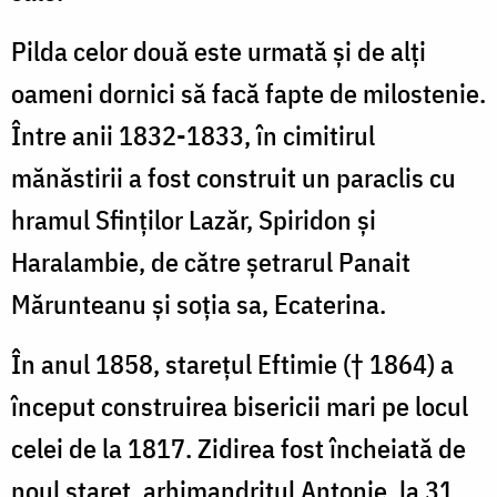
Pilda celor două este urmată şi de alţi
oameni dornici să facă fapte de milostenie.
Între anii 1832-1833, în cimitirul
mănăstirii a fost construit un paraclis cu
hramul Sfinţilor Lazăr, Spiridon și
Haralambie, de către șetrarul Panait
Mărunteanu şi soţia sa, Ecaterina.
În anul 1858, stareţul Eftimie († 1864) a
început construirea bisericii mari pe locul
celei de la 1817. Zidirea fost încheiată de
noul stareţ, arhimandritul Antonie, la 31