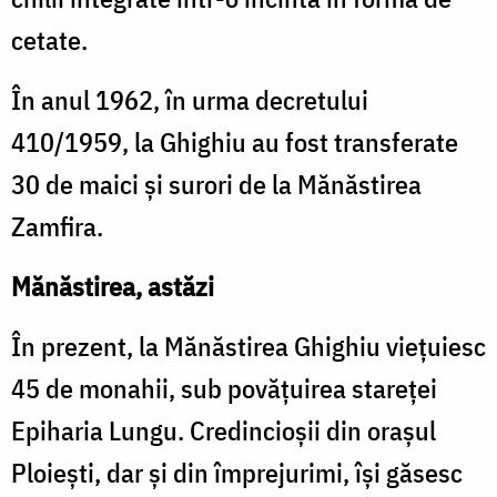
cetate.
În anul 1962, în urma decretului
410/1959, la Ghighiu au fost transferate
30 de maici şi surori de la Mănăstirea
Zamfira.
Mănăstirea, astăzi
În prezent, la Mănăstirea Ghighiu vieţuiesc
45 de monahii, sub povăţuirea stareţei
Epiharia Lungu. Credincioşii din oraşul
Ploieşti, dar şi din împrejurimi, îşi găsesc