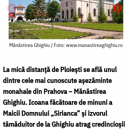
Mănăstirea
Mănăstirea Ghighiu / Foto: www.manastireaghighiu.ro
Ghighiu
/
La mică distanţă de Ploieşti se află unul
Foto:
dintre cele mai cunoscute aşezăminte
M
www.manastireaghighiu.ro
monahale din Prahova – Mănăstirea
Ghighiu. Icoana făcătoare de minuni a
/
F
Maicii Domnului „Sirianca” şi izvorul
tămăduitor de la Ghighiu atrag credincioşii