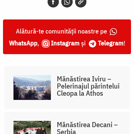
Alătură-te comunității noastre pe
WhatsApp
,
Instagram
și
Telegram
!
Mănăstirea Iviru –
Pelerinajul părintelui
Cleopa la Athos
Mănăstirea Decani –
Serbia