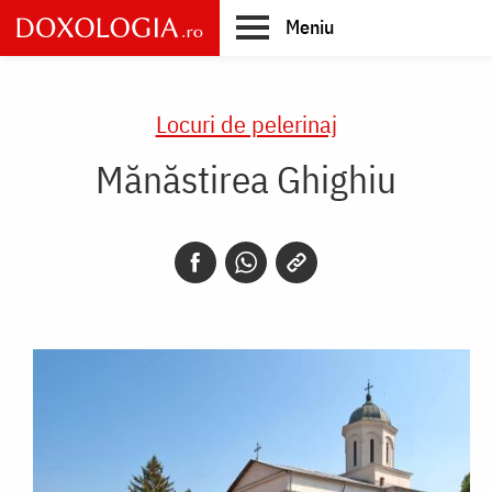
Skip
Meniu
to
main
Main
content
navigation
Locuri de pelerinaj
Mănăstirea Ghighiu