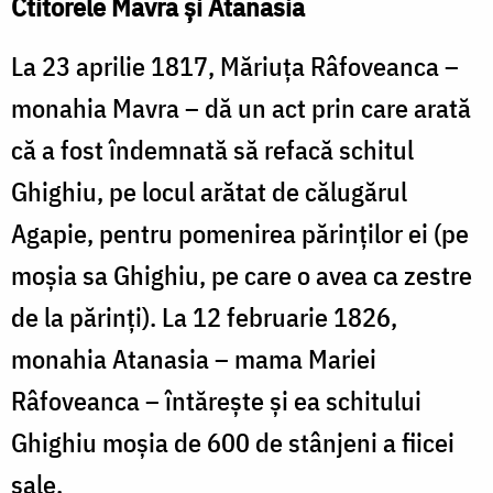
Ctitorele Mavra şi Atanasia
La 23 aprilie 1817, Măriuţa Râfoveanca –
monahia Mavra – dă un act prin care arată
că a fost îndemnată să refacă schitul
Ghighiu, pe locul arătat de călugărul
Agapie, pentru pomenirea părinţilor ei (pe
moşia sa Ghighiu, pe care o avea ca zestre
de la părinţi). La 12 februarie 1826,
monahia Atanasia – mama Mariei
Râfoveanca – întăreşte şi ea schitului
Ghighiu moşia de 600 de stânjeni a fiicei
sale.