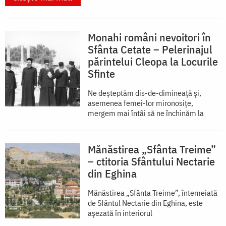
Monahi români nevoitori în
Sfânta Cetate – Pelerinajul
părintelui Cleopa la Locurile
Sfinte
Ne deșteptăm dis-de-dimineață și,
asemenea femei-lor mironosițe,
mergem mai întâi să ne închinăm la
Mănăstirea „Sfânta Treime”
– ctitoria Sfântului Nectarie
din Eghina
Mănăstirea „Sfânta Treime”, întemeiată
de Sfântul Nectarie din Eghina, este
aşezată în interiorul