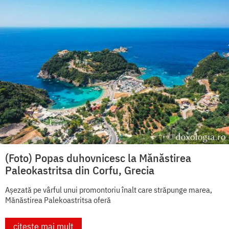
(Foto) Popas duhovnicesc la Mănăstirea
Paleokastritsa din Corfu, Grecia
Așezată pe vârful unui promontoriu înalt care străpunge marea,
Mănăstirea Palekoastritsa oferă
citește mai mult