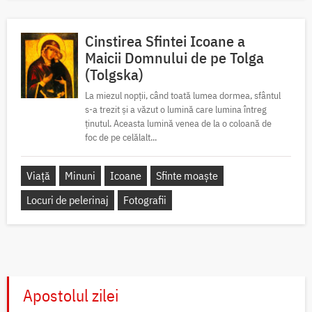
Cinstirea Sfintei Icoane a
Maicii Domnului de pe Tolga
(Tolgska)
La miezul nopții, când toată lumea dormea, sfântul
s-a trezit și a văzut o lumină care lumina întreg
ținutul. Aceasta lumină venea de la o coloană de
foc de pe celălalt...
Viață
Minuni
Icoane
Sfinte moaște
Locuri de pelerinaj
Fotografii
Apostolul zilei