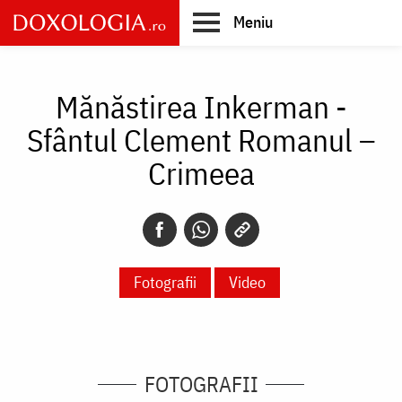
Skip
Meniu
to
main
Main
content
navigation
Mănăstirea Inkerman -
Sfântul Clement Romanul –
Crimeea
Fotografii
Video
FOTOGRAFII