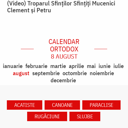
(Video) Troparul Sfinților Sfințiți Mucenici
Clement și Petru
CALENDAR
ORTODOX
8 AUGUST
ianuarie
februarie
martie
aprilie
mai
iunie
iulie
august
septembrie
octombrie
noiembrie
decembrie
ACATISTE
CANOANE
PARACLISE
RUGĂCIUNI
SLUJBE