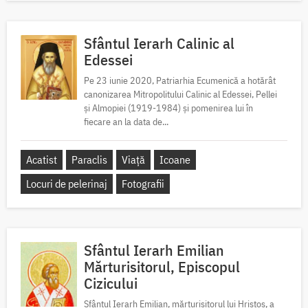
Sfântul Ierarh Calinic al
Edessei
Pe 23 iunie 2020, Patriarhia Ecumenică a hotărât
canonizarea Mitropolitului Calinic al Edessei, Pellei
și Almopiei (1919-1984) și pomenirea lui în
fiecare an la data de...
Acatist
Paraclis
Viață
Icoane
Locuri de pelerinaj
Fotografii
Sfântul Ierarh Emilian
Mărturisitorul, Episcopul
Cizicului
Sfântul Ierarh Emilian, mărturisitorul lui Hristos, a