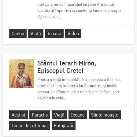
trăit pe vremea împărăției lui Leon Armeanul,
luptătorul împotriva icoanelor, și fiind el episcop al
Cizicului, de...
Canon
Viață
Icoane
Video
Sfântul Ierarh Miron,
Episcopul Cretei
Pentru o viață îmbunătățită ca aceasta a fost pus
preot al sfintei biserici a lui Dumnezeu și învăța
popoarele sfânta bună credință și le întărea spre
nevoințele cele...
Acatist
Paraclis
Viață
Icoane
Sfinte moaște
Locuri de pelerinaj
Fotografii