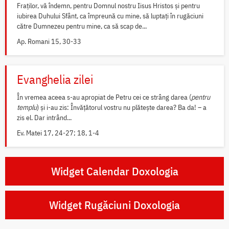
Fraților, vă îndemn, pentru Domnul nostru Iisus Hristos și pentru
iubirea Duhului Sfânt, ca împreună cu mine, să luptați în rugăciuni
către Dumnezeu pentru mine, ca să scap de...
Ap. Romani 15, 30-33
Evanghelia zilei
În vremea aceea s-au apropiat de Petru cei ce strâng darea (
pentru
templu
) și i-au zis: Învățătorul vostru nu plătește darea? Ba da! – a
zis el. Dar intrând...
Ev. Matei 17, 24-27; 18, 1-4
Widget Calendar Doxologia
Widget Rugăciuni Doxologia