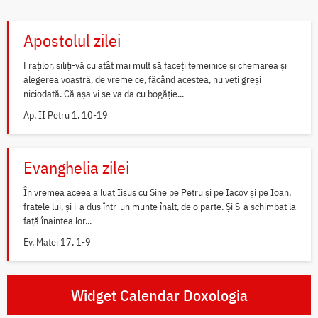
Apostolul zilei
Fraților, siliți-vă cu atât mai mult să faceți temeinice și chemarea și
alegerea voastră, de vreme ce, făcând acestea, nu veți greși
niciodată. Că așa vi se va da cu bogăție...
Ap. II Petru 1, 10-19
Evanghelia zilei
În vremea aceea a luat Iisus cu Sine pe Petru și pe Iacov și pe Ioan,
fratele lui, și i-a dus într-un munte înalt, de o parte. Și S-a schimbat la
față înaintea lor...
Ev. Matei 17, 1-9
Widget Calendar Doxologia