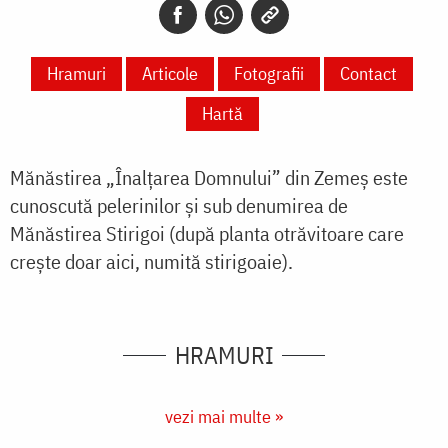
Hramuri
Articole
Fotografii
Contact
Hartă
Mănăstirea „Înalțarea Domnului” din Zemeș este
cunoscută pelerinilor și sub denumirea de
Mănăstirea Stirigoi (după planta otrăvitoare care
crește doar aici, numită stirigoaie).
HRAMURI
vezi mai multe »