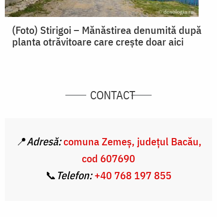
(Foto) Stirigoi – Mănăstirea denumită după
planta otrăvitoare care creşte doar aici
CONTACT
📍
Adresă:
comuna Zemeș, județul Bacău,
cod
607690
📞
Telefon:
+40
768 197 855