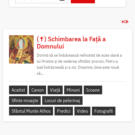
(✝) Schimbarea la Față a
Domnului
Dorind să se îndulcească neîncetat de acea slavă a
lui Hristos și de vederea sfinților proroci, Petru a
luat îndrăzneală și a zis: Doamne, bine este nouă
să...
Acatist
Canon
Viață
Minuni
Icoane
Sfinte moaște
Locuri de pelerinaj
Sfântul Munte Athos
Predici
Video
Fotografii