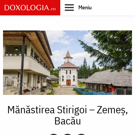
Skip
Meniu
to
main
Main
content
navigation
Mănăstirea Stirigoi – Zemeș,
Bacău