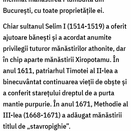
Bucureşti, cu toate proprietăţile ei.
Chiar sultanul Selim I (1514-1519) a oferit
ajutoare băneşti şi a acordat anumite
privilegii tuturor mănăstirilor athonite, dar
în chip aparte mănăstirii Xiropotamu. În
anul 1611, patriarhul Timotei al II-lea a
binecuvântat continuarea vieţii de obşte şi
a conferit stareţului dreptul de a purta
mantie purpurie. În anul 1671, Methodie al
III-lea (1668-1671) a adăugat mănăstirii
titlul de „stavropighie”.