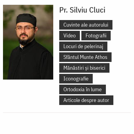
Pr. Silviu Cluci
Cuvinte ale autorului
Video
Fotografii
Locuri de pelerinaj
Sfântul Munte Athos
Mănăstiri și biserici
Iconografie
Ortodoxia în lume
Articole despre autor