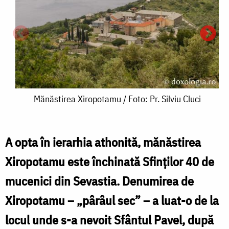
Mănăstirea
Mănăstirea Xiropotamu / Foto: Pr. Silviu Cluci
Xiropotamu
/
A opta în ierarhia athonită, mănăstirea
Foto:
Xiropotamu este închinată Sfinţilor 40 de
Pr.
mucenici din Sevastia. Denumirea de
Silviu
Xiropotamu – „pârâul sec” – a luat-o de la
/
Cluci
F
locul unde s-a nevoit Sfântul Pavel, după