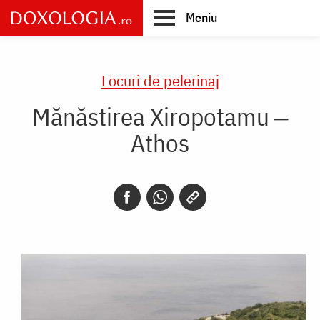
Skip
Meniu
to
main
Main
content
navigation
Locuri de pelerinaj
Mănăstirea Xiropotamu ‒
Athos