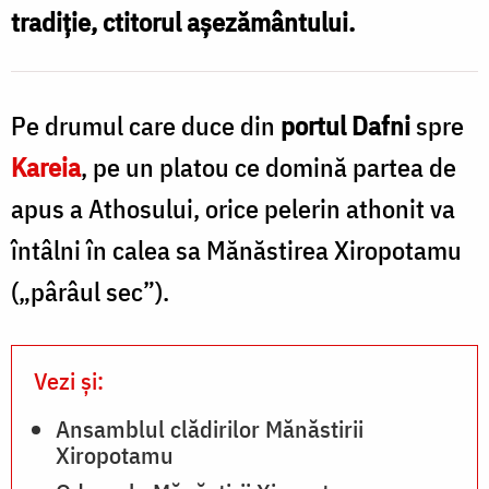
P
tradiţie, ctitorul aşezământului.
S
C
Pe drumul care duce din
portul Dafni
spre
Kareia
, pe un platou ce domină partea de
apus a Athosului, orice pelerin athonit va
întâlni în calea sa Mănăstirea Xiropotamu
(„pârâul sec”).
Vezi și:
Ansamblul clădirilor Mănăstirii
Xiropotamu