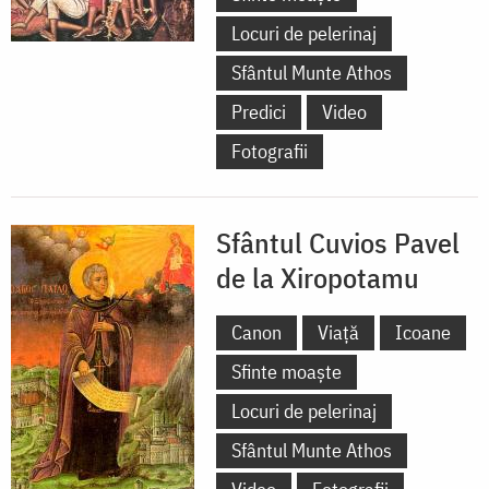
Locuri de pelerinaj
Sfântul Munte Athos
Predici
Video
Fotografii
Sfântul Cuvios Pavel
de la Xiropotamu
Canon
Viață
Icoane
Sfinte moaște
Locuri de pelerinaj
Sfântul Munte Athos