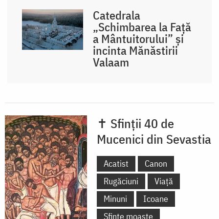
Catedrala
„Schimbarea la Față
a Mântuitorului” și
incinta Mănăstirii
Valaam
✝ Sfinții 40 de
Mucenici din Sevastia
Acatist
Canon
Rugăciuni
Viață
Minuni
Icoane
Sfinte moaște