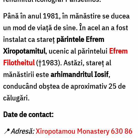
Până în anul 1981, în mănăstire se ducea
un mod de viaţă de sine. În acel an a fost
instalat ca stareţ
părintele Efrem
Xiropotamitul
, ucenic al părintelui
Efrem
Filotheitul
(†1983). Astăzi, stareţ al
mănăstirii este
arhimandritul Iosif
,
conducând obştea de aproximativ 25 de
călugări.
Date de contact:
📍
Adresă:
Xiropotamou Monastery 630 86