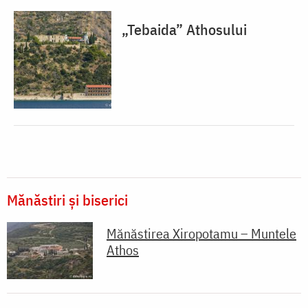
„Tebaida” Athosului
Mănăstiri și biserici
Mănăstirea Xiropotamu – Muntele
Athos