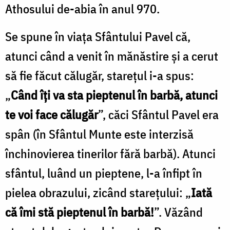
Athosului de-abia în anul 970.
Se spune în viața Sfântului Pavel că,
atunci când a venit în mănăstire și a cerut
să fie făcut călugăr, starețul i-a spus:
„
Când îți va sta pieptenul în barbă, atunci
te voi face călugăr
”, căci Sfântul Pavel era
spân (în Sfântul Munte este interzisă
închinovierea tinerilor fără barbă). Atunci
sfântul, luând un pieptene, l-a înfipt în
pielea obrazului, zicând starețului: „
Iată
că îmi stă pieptenul în barbă!
”. Văzând