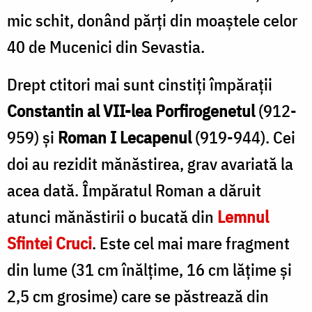
mic schit, donând părţi din moaştele celor
40 de Mucenici din Sevastia.
Drept ctitori mai sunt cinstiţi împăraţii
Constantin al VII-lea Porfirogenetul
(912-
959) şi
Roman I Lecapenul
(919-944). Cei
doi au rezidit mănăstirea, grav avariată la
acea dată. Împăratul Roman a dăruit
atunci mănăstirii o bucată din
Lemnul
Sfintei Cruci
. Este cel mai mare fragment
din lume (31 cm înălţime, 16 cm lăţime şi
2,5 cm grosime) care se păstrează din