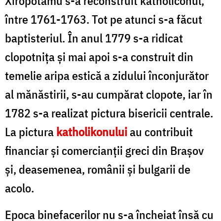
Xiropotamu s-a reconstruit katholiconul,
între 1761-1763. Tot pe atunci s-a făcut
baptisteriul. În anul 1779 s-a ridicat
clopotniţa şi mai apoi s-a construit din
temelie aripa estică a zidului înconjurător
al mănăstirii, s-au cumpărat clopote, iar în
1782 s-a realizat pictura bisericii centrale.
La pictura
katholikonului
au contribuit
financiar şi comercianţii greci din Braşov
şi, deasemenea, românii şi bulgarii de
acolo.
Epoca binefacerilor nu s-a încheiat însă cu