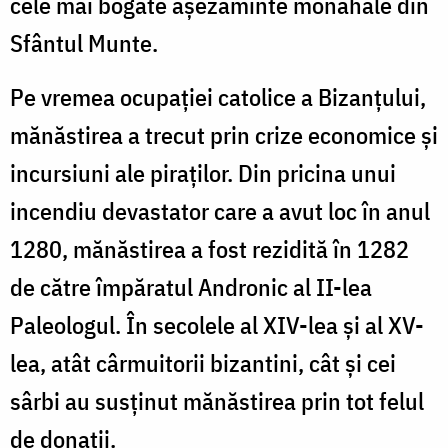
cele mai bogate aşezăminte monahale din
Sfântul Munte.
Pe vremea ocupaţiei catolice a Bizanţului,
mănăstirea a trecut prin crize economice şi
incursiuni ale piraţilor. Din pricina unui
incendiu devastator care a avut loc în anul
1280, mănăstirea a fost rezidită în 1282
de către împăratul Andronic al II-lea
Paleologul. În secolele al XIV-lea şi al XV-
lea, atât cârmuitorii bizantini, cât şi cei
sârbi au susţinut mănăstirea prin tot felul
de donaţii.