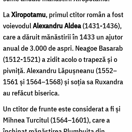
La
Xiropotamu
, primul ctitor român a fost
voievodul
Alexandru Aldea
(1431-1436),
care a dăruit mănăstirii în 1433 un ajutor
anual de 3.000 de aspri. Neagoe Basarab
(1512-1521) a zidit acolo o trapeză şi o
pivniţă. Alexandru Lăpuşneanu (1552–
1561 și 1564–1568) şi soţia sa Ruxandra
au refăcut biserica.
Un ctitor de frunte este considerat a fi şi
Mihnea Turcitul (1564–1601), care a
închinat mănăstirea Plumbuita din