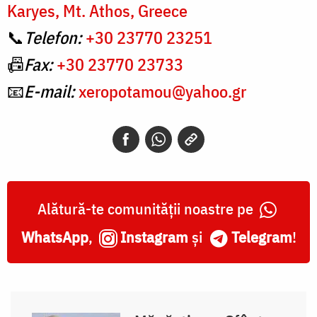
Karyes, Mt. Athos, Greece
📞
Telefon:
+30 23770 23251
📠
Fax:
+30 23770 23733
📧
E-mail:
xeropotamou@yahoo.gr
Alătură-te comunității noastre pe
WhatsApp
,
Instagram
și
Telegram
!