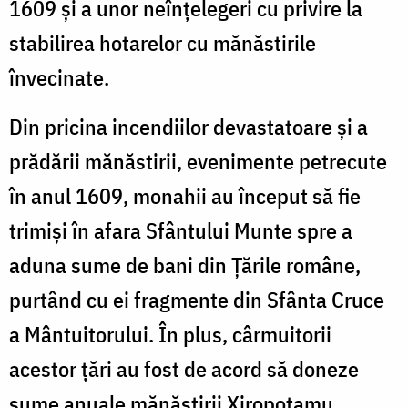
1609 şi a unor neînţelegeri cu privire la
stabilirea hotarelor cu mănăstirile
învecinate.
Din pricina incendiilor devastatoare şi a
prădării mănăstirii, evenimente petrecute
în anul 1609, monahii au început să fie
trimişi în afara Sfântului Munte spre a
aduna sume de bani din Ţările române,
purtând cu ei fragmente din Sfânta Cruce
a Mântuitorului. În plus, cârmuitorii
acestor ţări au fost de acord să doneze
sume anuale mănăstirii Xiropotamu.