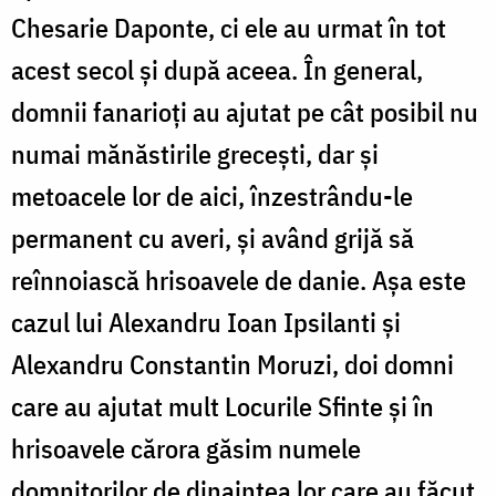
Chesarie Daponte, ci ele au urmat în tot
acest secol şi după aceea. În general,
domnii fanarioţi au ajutat pe cât posibil nu
numai mănăstirile greceşti, dar şi
metoacele lor de aici, înzestrându-le
permanent cu averi, şi având grijă să
reînnoiască hrisoavele de danie. Aşa este
cazul lui Alexandru Ioan Ipsilanti şi
Alexandru Constantin Moruzi, doi domni
care au ajutat mult Locurile Sfinte şi în
hrisoavele cărora găsim numele
domnitorilor de dinaintea lor care au făcut