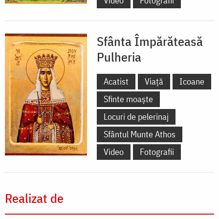
Video
Fotografii
Sfânta Împărăteasă
Pulheria
Acatist
Viață
Icoane
Sfinte moaște
Locuri de pelerinaj
Sfântul Munte Athos
Video
Fotografii
Realizat de