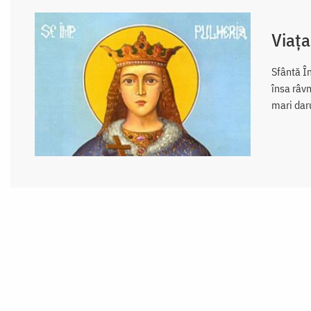
Viața
Sfântă Îm
însa râvn
mari dar