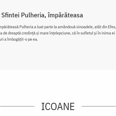
 Sfintei Pulheria, împărăteasa
părăteasă Pulheria a luat parte la amândouă sinoadele, atât din Efes, 
a de dreaptă credință și mare înțelepciune, că în sufletul și în inima ei
uri a îmbogățit-o pe ea.
ICOANE