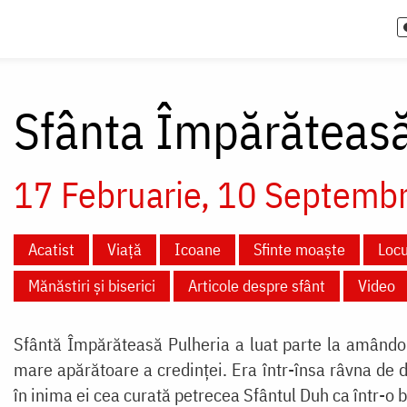
Sfânta Împărăteasă
17 Februarie
10 Septembr
Acatist
Viață
Icoane
Sfinte moaște
Locu
Mănăstiri și biserici
Articole despre sfânt
Video
Sfântă Împărăteasă Pulheria a luat parte la amândouă
mare apărătoare a credinței. Era într-însa râvna de dr
în inima ei cea curată petrecea Sfântul Duh ca într-o b