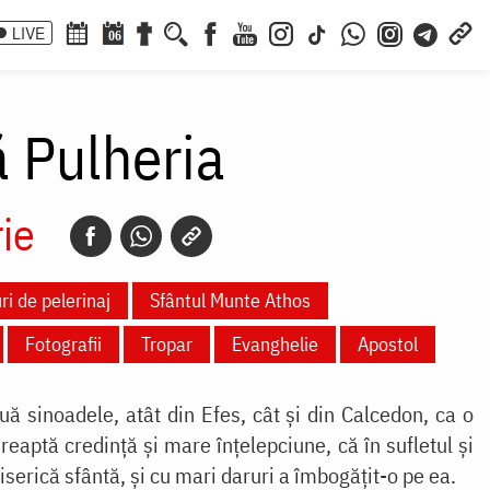
LIVE
06
 Pulheria
ie
ri de pelerinaj
Sfântul Munte Athos
Fotografii
Tropar
Evanghelie
Apostol
 sinoadele, atât din Efes, cât și din Calcedon, ca o
eaptă credință și mare înțelepciune, că în sufletul și
iserică sfântă, și cu mari daruri a îmbogățit-o pe ea.