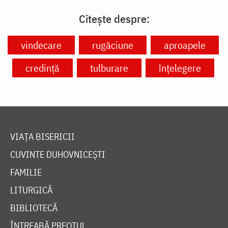
Citește despre:
vindecare
rugăciune
aproapele
credință
tulburare
înțelegere
VIAȚA BISERICII
CUVINTE DUHOVNICEȘTI
FAMILIE
LITURGICĂ
BIBLIOTECĂ
ÎNTREABĂ PREOTUL