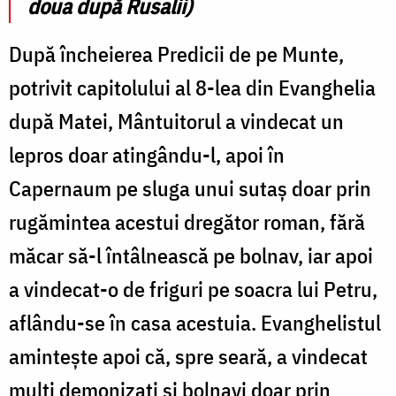
doua după Rusalii)
După încheierea Predicii de pe Munte,
potrivit capitolului al 8-lea din Evanghelia
după Matei, Mântuitorul a vindecat un
lepros doar atingându-l, apoi în
Capernaum pe sluga unui sutaș doar prin
rugămintea acestui dregător roman, fără
măcar să-l întâlnească pe bolnav, iar apoi
a vindecat-o de friguri pe soacra lui Petru,
aflându-se în casa acestuia. Evanghelistul
amintește apoi că, spre seară, a vindecat
mulți demonizați și bolnavi doar prin