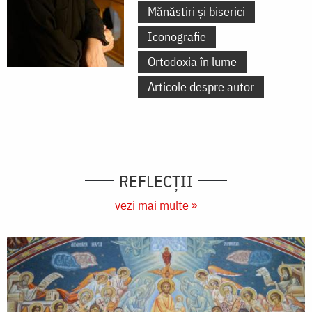
Mănăstiri și biserici
Iconografie
Ortodoxia în lume
Articole despre autor
REFLECȚII
vezi mai multe »