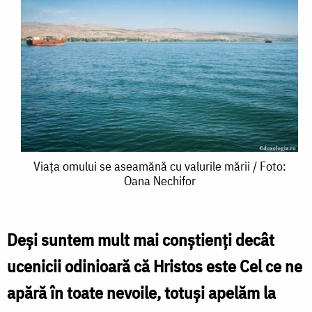
Viața
Viața omului se aseamănă cu valurile mării / Foto:
Oana Nechifor
omului
se
aseamănă
Deși suntem mult mai conștienți decât
cu
ucenicii odinioară că Hristos este Cel ce ne
valurile
apără în toate nevoile, totuși apelăm la
mării