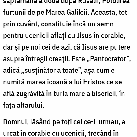
săptămâna a doua după Rusalii, Potolirea
furtunii de pe Marea Galileii. Aceasta, tot
prin cuvânt, constituie încă un semn
pentru ucenicii aflaţi cu Iisus în corabie,
dar şi pe noi cei de azi, că Iisus are putere
asupra întregii creații. Este „Pantocrator”,
adică „susținător a toate”, așa cum e
numită marea icoană a lui Hristos ce se
află zugrăvită în turla mare a bisericii, în
fața altarului.
Domnul, lăsând pe toți cei ce-L urmau, a
urcat în corabie cu ucenicii, trecând în