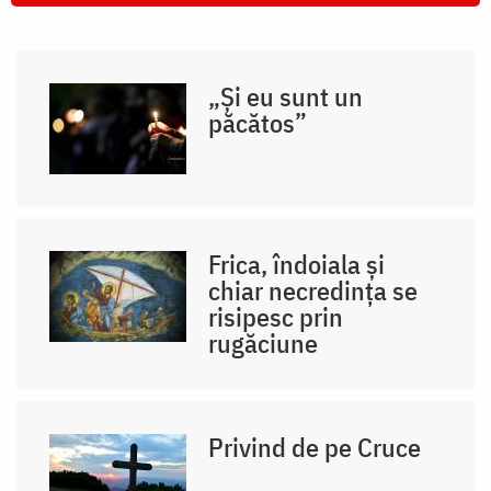
„Și eu sunt un
păcătos”
Frica, îndoiala și
chiar necredința se
risipesc prin
rugăciune
Privind de pe Cruce