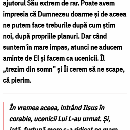
ajutorul Său extrem de rar. Poate avem
/
impresia că Dumnezeu doarme și de aceea
Foto:
ne putem face treburile după cum știm
Oana
noi, după propriile planuri. Dar când
Nechifor
suntem în mare impas, atunci ne aducem
aminte de El și facem ca ucenicii. Îl
„trezim din somn” și Îi cerem să ne scape,
că pierim.
În vremea aceea, intrând Iisus în
corabie, ucenicii Lui L-au urmat. Și,
iată, furtună mare s-a ridicat pe mare,