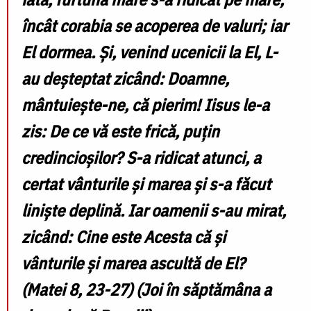
încât corabia se acoperea de valuri; iar
El dormea. Și, venind ucenicii la El, L-
au deșteptat zicând: Doamne,
mântuiește-ne, că pierim! Iisus le-a
zis: De ce vă este frică, puțin
credincioșilor? S-a ridicat atunci, a
certat vânturile și marea și s-a făcut
liniște deplină. Iar oamenii s-au mirat,
zicând: Cine este Acesta că și
vânturile și marea ascultă de El?
(Matei 8, 23-27)
(Joi în săptămâna a