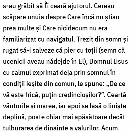
s-au grăbit să Îi ceară ajutorul. Cereau
scăpare unuia despre Care încă nu ştiau
prea multe şi Care nicidecum nu era
familiarizat cu navigatul. Trezit din somn și
rugat să-i salveze că pier cu toții (semn că
ucenicii aveau nădejde în El), Domnul Iisus
cu calmul exprimat deja prin somnul în
condiţii ieşite din comun, le spune: „De ce
vă este frică, puţin credincioşilor?”. Ceartă
vânturile şi marea, iar apoi se lasă o liniște
deplină, poate chiar mai apăsătoare decât
tulburarea de dinainte a valurilor. Acum