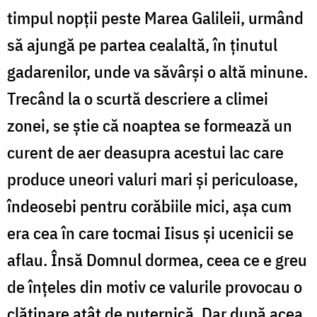
timpul nopţii peste Marea Galileii, urmând
să ajungă pe partea cealaltă, în ținutul
gadarenilor, unde va săvârși o altă minune.
Trecând la o scurtă descriere a climei
zonei, se ştie că noaptea se formează un
curent de aer deasupra acestui lac care
produce uneori valuri mari şi periculoase,
îndeosebi pentru corăbiile mici, aşa cum
era cea în care tocmai Iisus și ucenicii se
aflau. Însă Domnul dormea, ceea ce e greu
de înţeles din motiv ce valurile provocau o
clătinare atât de puternică. Dar după acea