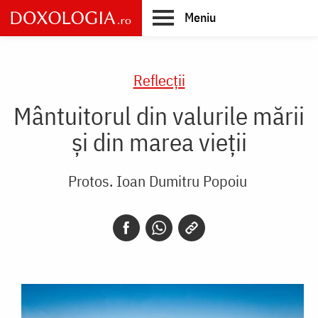
Skip
Meniu
to
main
Main
content
navigation
Reflecții
Mântuitorul din valurile mării
și din marea vieții
Protos. Ioan Dumitru Popoiu