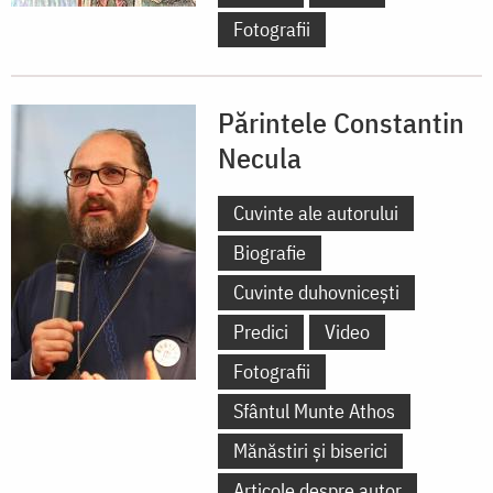
Fotografii
Părintele Constantin
Necula
Cuvinte ale autorului
Biografie
Cuvinte duhovnicești
Predici
Video
Fotografii
Sfântul Munte Athos
Mănăstiri și biserici
Articole despre autor