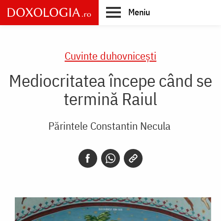
Skip
Meniu
to
main
Main
content
navigation
Cuvinte duhovnicești
Mediocritatea începe când se
termină Raiul
Părintele Constantin Necula