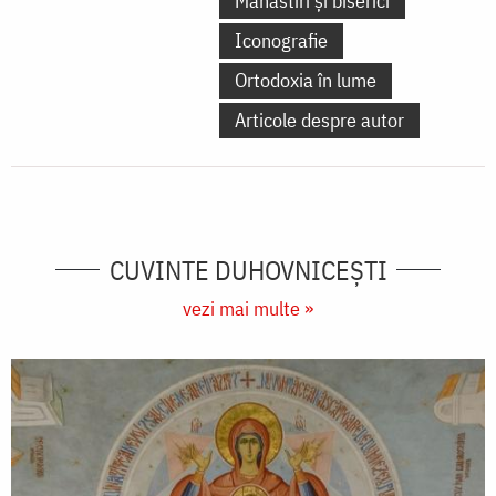
Mănăstiri și biserici
Iconografie
Ortodoxia în lume
Articole despre autor
CUVINTE DUHOVNICEȘTI
vezi mai multe »