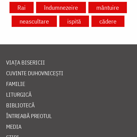
Rai
îndumnezeire
mântuire
neascultare
ispită
cădere
VIAȚA BISERICII
CUVINTE DUHOVNICEȘTI
FAMILIE
LITURGICĂ
BIBLIOTECĂ
ÎNTREABĂ PREOTUL
MEDIA