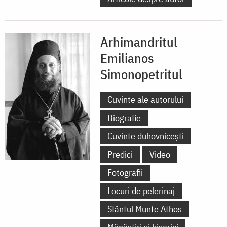
Arhimandritul
Emilianos
Simonopetritul
Cuvinte ale autorului
Biografie
Cuvinte duhovnicești
Predici
Video
Fotografii
Locuri de pelerinaj
Sfântul Munte Athos