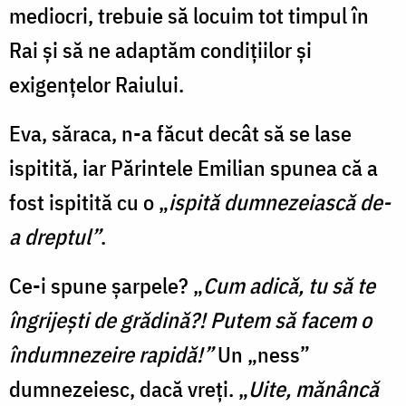
mediocri, trebuie să locuim tot timpul în
Rai și să ne adaptăm condițiilor și
exigențelor Raiului.
Eva, săraca, n-a făcut decât să se lase
ispitită, iar Părintele Emilian spunea că a
fost ispitită cu o
„
ispită dumnezeiască de-
a dreptul”
.
Ce-i spune șarpele? „
Cum adică, tu să te
îngrijești de grădină?! Putem să facem o
îndumnezeire rapidă!”
Un „ness”
dumnezeiesc, dacă vreți. „
Uite, mănâncă