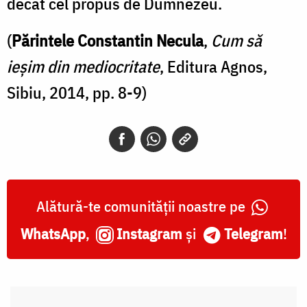
decât cel propus de Dumnezeu.
(
Părintele Constantin Necula
,
Cum să
ieșim din mediocritate
, Editura Agnos,
Sibiu, 2014, pp. 8-9)
Alătură-te comunității noastre pe
WhatsApp
,
Instagram
și
Telegram
!