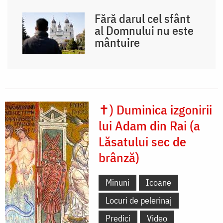
Fără darul cel sfânt
al Domnului nu este
mântuire
✝) Duminica izgonirii
lui Adam din Rai (a
Lăsatului sec de
brânză)
Minuni
Icoane
Locuri de pelerinaj
Predici
Video