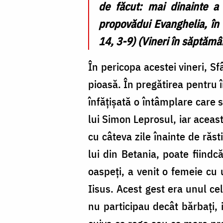
de făcut: mai dinainte 
propovădui Evanghelia, în 
14, 3-9) (Vineri în săptămâ
În pericopa acestei vineri, S
pioasă. În pregătirea pentru 
înfățișată o întâmplare care s
lui Simon Leprosul, iar aceast
cu câteva zile înainte de răst
lui din Betania, poate fiindc
oaspeți, a venit o femeie cu 
Iisus. Acest gest era unul ce
nu participau decât bărbați,