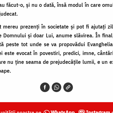
u făcut-o, și nu o dată, însă modul în care omu
judecat.
 mereu prezenți în societate și pot fi ajutați 
e Domnului și doar Lui, anume slăvirea. În final
tă peste tot unde se va propovădui Evanghelia
i este evocat în povestiri, predici, imne, cântăr
care nu ține seama de prejudecățile lumii, e un
oape.
nității noastre pe
WhatsApp
,
Instagram