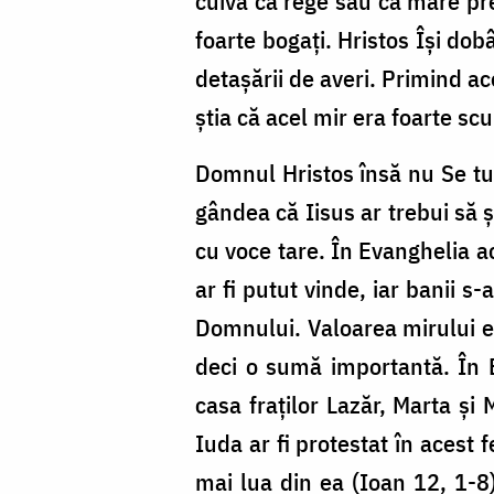
cuiva ca rege sau ca mare pre
foarte bogați. Hristos Își dob
detașării de averi. Primind a
știa că acel mir era foarte s
Domnul Hristos însă nu Se tul
gândea că Iisus ar trebui să 
cu voce tare. În Evanghelia a
ar fi putut vinde, iar banii s
Domnului. Valoarea mirului er
deci o sumă importantă. În E
casa fraților Lazăr, Marta și
Iuda ar fi protestat în acest 
mai lua din ea (Ioan 12, 1-8)