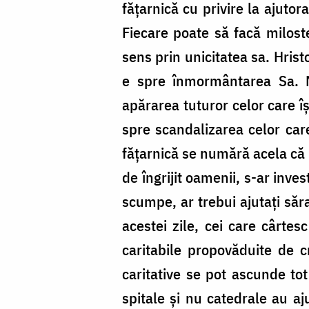
fățarnică cu privire la ajuto
Fiecare poate să facă miloste
sens prin unicitatea sa. Hris
e spre înmormântarea Sa. M
apărarea tuturor celor care î
spre scandalizarea celor care
fățarnică se numără acela că am
de îngrijit oamenii, s-ar inve
scumpe, ar trebui ajutați săr
acestei zile, cei care cârte
caritabile propovăduite de cr
caritative se pot ascunde tot
spitale și nu catedrale au aj