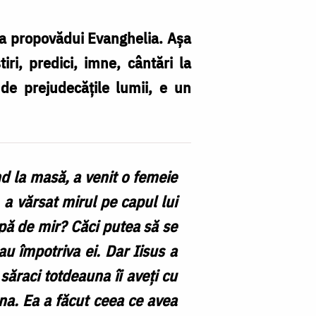
va propovădui Evanghelia. Așa
ri, predici, imne, cântări la
de prejudecățile lumii, e un
nd la masă, a venit o femeie
a vărsat mirul pe capul lui
sipă de mir? Căci putea să se
au împotriva ei. Dar Iisus a
săraci totdeauna îi aveți cu
una. Ea a făcut ceea ce avea