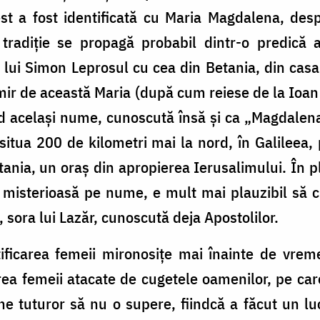
est a fost identificată cu Maria Magdalena, des
ă tradiție se propagă probabil dintr-o predică 
lui Simon Leprosul cu cea din Betania, din casa l
 mir de această Maria (după cum reiese de la Ioan
d același nume, cunoscută însă și ca „Magdalena
situa 200 de kilometri mai la nord, în Galileea,
tania, un oraș din apropierea Ierusalimului. În pl
misterioasă pe nume, e mult mai plauzibil să c
 sora lui Lazăr, cunoscută deja Apostolilor.
ificarea femeii mironosițe mai înainte de vrem
area femeii atacate de cugetele oamenilor, pe ca
pune tuturor să nu o supere, fiindcă a făcut un l