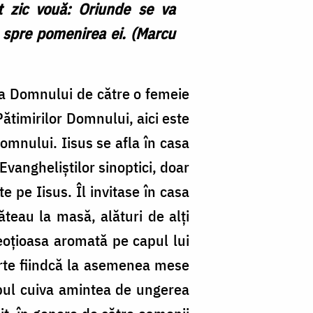
t zic vouă: Oriunde se va
, spre pomenirea ei. (Marcu
r a Domnului de către o femeie
ătimirilor Domnului, aici este
Domnului. Iisus se afla în casa
Evangheliștilor sinoptici, doar
e pe Iisus. Îl invitase în casa
ăteau la masă, alături de alți
reoțioasa aromată pe capul lui
parte fiindcă la asemenea mese
apul cuiva amintea de ungerea