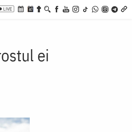
LIVE
07
rostul ei