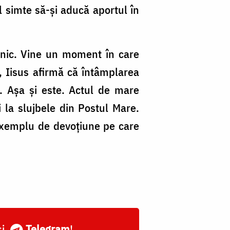
l simte să-și aducă aportul în
zilnic. Vine un moment în care
, Iisus afirmă că întâmplarea
. Așa și este. Actul de mare
i la slujbele din Postul Mare.
 exemplu de devoțiune pe care
și
Telegram
!