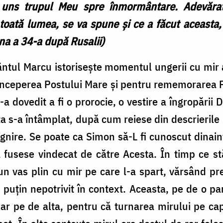
a uns trupul Meu spre înmormântare. Adevăra
toată lumea, se va spune și ce a făcut aceasta
na a 34-a după Rusalii)
fântul Marcu istorisește momentul ungerii cu mi
începerea Postului Mare și pentru rememorarea P
-a dovedit a fi o prorocie, o vestire a îngropării 
a s-a întâmplat, după cum reiese din descrierile 
ignire. Se poate ca Simon să-L fi cunoscut dinaint
ă fusese vindecat de către Acesta. În timp ce st
un vas plin cu mir pe care l-a spart, vărsând p
l puțin nepotrivit în context. Aceasta, pe de o 
 iar pe de alta, pentru că turnarea mirului pe c