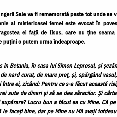
ungerii Sale va fi rememorată peste tot unde se 
nie al misterioasei femei este evocat în povesti
ragostea ei față de Iisus, care nu ține seama 
e puțini o putem urma îndeaproape.
s în Betania, în casa lui Simon Leprosul, și șezâ
de nard curat, de mare preț, și, spărgând vasul, 
i între ei, zicând: Pentru ce s-a făcut această ri
ei sute de dinari și să se dea săracilor. Și cârte
eți supărare? Lucru bun a făcut ea cu Mine. Că pe 
 să le faceți bine, dar pe Mine nu Mă aveți totdea