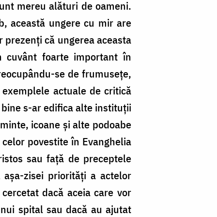
 sunt mereu alături de oameni.
imb, această ungere cu mir are
or prezenți că ungerea aceasta
 cuvânt foarte important în
, preocupându-se de frumusețe,
e exemplele actuale de critică
ine s-ar edifica alte instituții
eșminte, icoane și alte podoabe
 celor povestite în Evanghelia
ristos sau față de preceptele
așa-zisei priorități a actelor
e cercetat dacă aceia care vor
unui spital sau dacă au ajutat