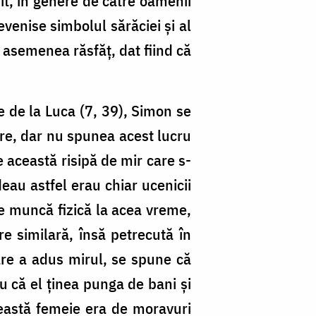
it, în genere de către oamenii
evenise simbolul sărăciei și al
 asemenea răsfăț, dat fiind că
e de la Luca (7, 39), Simon se
are, dar nu spunea acest lucru
 această risipă de mir care s-
deau astfel erau chiar ucenicii
de muncă fizică la acea vreme,
e similară, însă petrecută în
care a adus mirul, se spune că
ru că el ținea punga de bani și
această femeie era de moravuri