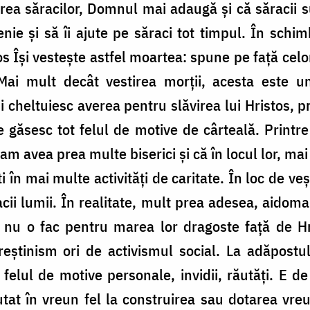
rarea săracilor, Domnul mai adaugă și că săracii
nie și să îi ajute pe săraci tot timpul. În sch
tos Își vestește astfel moartea: spune pe față cel
ai mult decât vestirea morții, acesta este un
și cheltuiesc averea pentru slăvirea lui Hristos
 găsesc tot felul de motive de cârteală. Printr
 avea prea multe biserici și că în locul lor, mai b
sti în mai multe activități de caritate. În loc de v
acii lumii. În realitate, mult prea adesea, aidoma
sc nu o fac pentru marea lor dragoste față de H
eștinism ori de activismul social. La adăpostul 
 felul de motive personale, invidii, răutăți. E d
utat în vreun fel la construirea sau dotarea vre