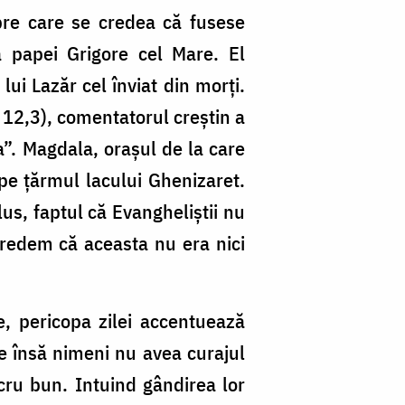
pre care se credea că fusese
a papei Grigore cel Mare. El
ui Lazăr cel înviat din morți.
 12,3), comentatorul creștin a
”. Magdala, orașul de la care
 pe țărmul lacului Ghenizaret.
us, faptul că Evangheliștii nu
redem că aceasta nu era nici
e, pericopa zilei accentuează
re însă nimeni nu avea curajul
ucru bun. Intuind gândirea lor