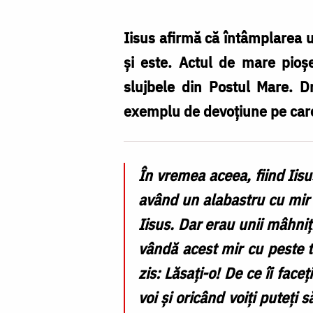
pioșenia,
fiecare
Iisus afirmă că întâmplarea 
cu
și este. Actul de mare pioșe
rostul
slujbele din Postul Mare. D
ei
exemplu de devoțiune pe car
/
Foto:
În vremea aceea, fiind Iisu
Oana
având un alabastru cu mir 
Nechifor
Iisus. Dar erau unii mâhniț
vândă acest mir cu peste tr
zis: Lăsați-o! De ce îi fac
voi și oricând voiți puteți