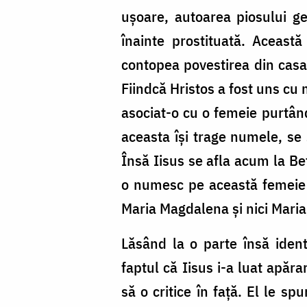
ușoare, autoarea piosului g
înainte prostituată. Aceast
contopea povestirea din casa 
Fiindcă Hristos a fost uns cu
asociat-o cu o femeie purtân
aceasta își trage numele, se 
Însă Iisus se afla acum la Be
o numesc pe această femeie 
Maria Magdalena și nici Maria,
Lăsând la o parte însă ident
faptul că Iisus i-a luat apăr
să o critice în față. El le s