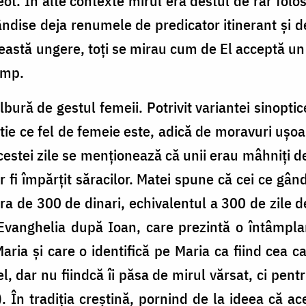
ot. În alte contexte mirul era destul de rar folos
ândise deja renumele de predicator itinerant și d
ceastă ungere, toți se mirau cum de El acceptă un
cump.
bură de gestul femeii. Potrivit variantei sinoptic
știe ce fel de femeie este, adică de moravuri ușo
cestei zile se menționează că unii erau mâhniți de
-ar fi împărțit săracilor. Matei spune că cei ce gân
a de 300 de dinari, echivalentul a 300 de zile 
vanghelia după Ioan, care prezintă o întâmplar
 Maria și care o identifică pe Maria ca fiind cea 
fel, dar nu fiindcă îi păsa de mirul vărsat, ci pent
. În tradiția creștină, pornind de la ideea că 