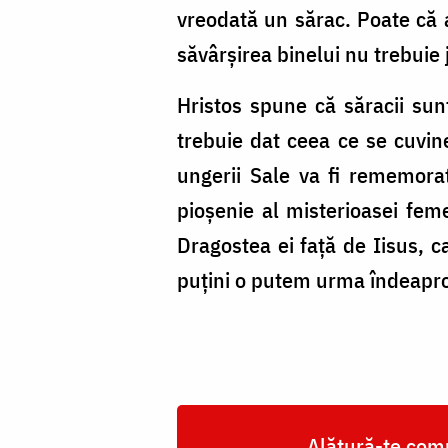
vreodată un sărac. Poate că a
săvârșirea binelui nu trebuie 
Hristos spune că săracii sunt
trebuie dat ceea ce se cuvin
ungerii Sale va fi rememora
pioșenie al misterioasei feme
Dragostea ei față de Iisus, 
puțini o putem urma îndeapr
Alătură-te comu