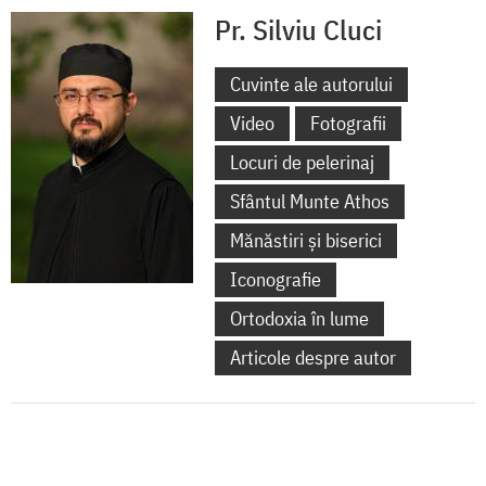
Pr. Silviu Cluci
Cuvinte ale autorului
Video
Fotografii
Locuri de pelerinaj
Sfântul Munte Athos
Mănăstiri și biserici
Iconografie
Ortodoxia în lume
Articole despre autor