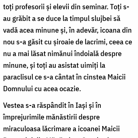
toţi profesorii şi elevii din seminar. Toţi s-
au grăbit a se duce la timpul slujbei să
vadă acea minune şi, în adevăr, icoana din
nou s-a găsit cu şiroaie de lacrimi, ceea ce
nu a mai lăsat nimănui îndoială despre
minune, şi toţi au asistat uimiţi la
paraclisul ce s-a cântat în cinstea Maicii
Domnului cu acea ocazie.
Vestea s-a răspândit în Iaşi şi în
împrejurimile mănăstirii despre
miraculoasa lăcrimare a icoanei Maicii