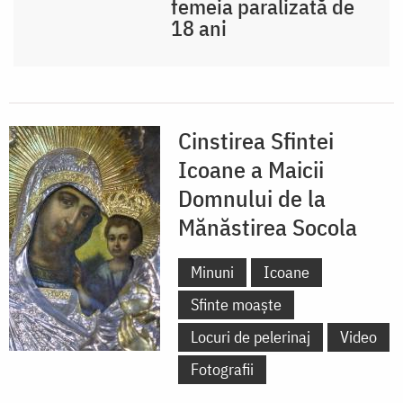
femeia paralizată de
18 ani
Cinstirea Sfintei
Icoane a Maicii
Domnului de la
Mănăstirea Socola
Minuni
Icoane
Sfinte moaște
Locuri de pelerinaj
Video
Fotografii