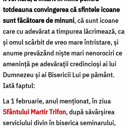
totdeauna convingerea că sfintele icoane
sunt făcătoare de minuni
, că sunt icoane
care cu adevărat a timpurea lăcrimează, ca
şi omul scârbit de vreo mare întristare, şi
anume prevăzând nişte mari nenorociri ce
ameninţă pe adevăraţii credincioşi ai lui
Dumnezeu şi ai Bisericii Lui pe pământ.
Iată faptul:
La 1 februarie, anul menţionat, în ziua
Sfântului Martir Trifon
, după săvârşirea
serviciului divin în biserica seminarului,