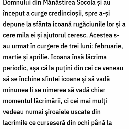
Domnului din Mănăstirea Socola şi au
început a curge credincioşii, spre a-şi
depune la sfânta icoană rugăciunile lor şi a
cere mila ei şi ajutorul ceresc. Acestea s-
au urmat în curgere de trei luni: februarie,
martie şi aprilie. Icoana însă lăcrima
periodic, aşa că la puţini din cei ce veneau
să se închine sfintei icoane şi să vadă
minunea li se nimerea să vadă chiar
momentul lăcrimării, ci cei mai mulţi
vedeau numai şiroaiele uscate din
lacrimile ce curseseră din ochi până la