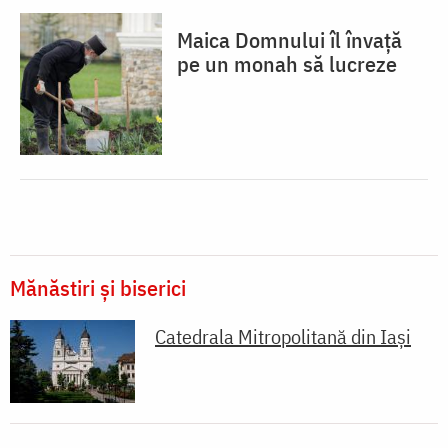
Maica Domnului îl învață
pe un monah să lucreze
Mănăstiri și biserici
Catedrala Mitropolitană din Iaşi