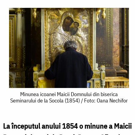
Minunea
Minunea icoanei Maicii Domnului din biserica
Seminarului de la Socola (1854) / Foto: Oana Nechifor
icoanei
Maicii
Domnului
La începutul anului 1854 o minune a Maicii