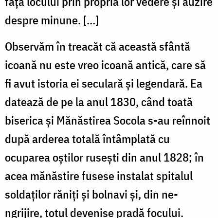
faţa locului prin propria lor vedere şi auzire
despre minune. […]
Observăm în treacăt că această sfântă
icoană nu este vreo icoană antică, care să
fi avut istoria ei seculară şi legendară. Ea
datează de pe la anul 1830, când toată
biserica şi Mănăstirea Socola s-au reînnoit
după arderea totală întâmplată cu
ocuparea oştilor ruseşti din anul 1828; în
acea mănăstire fusese instalat spitalul
soldaţilor răniţi şi bolnavi şi, din ne-
ngrijire, totul devenise pradă focului.