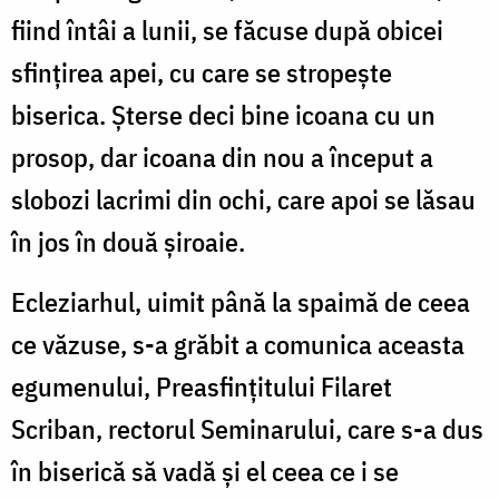
fiind întâi a lunii, se făcuse după obicei
sfinţirea apei, cu care se stropeşte
biserica. Şterse deci bine icoana cu un
prosop, dar icoana din nou a început a
slobozi lacrimi din ochi, care apoi se lăsau
în jos în două şiroaie.
Ecleziarhul, uimit până la spaimă de ceea
ce văzuse, s-a grăbit a comunica aceasta
egumenului, Preasfinţitului Filaret
Scriban, rectorul Seminarului, care s-a dus
în biserică să vadă şi el ceea ce i se