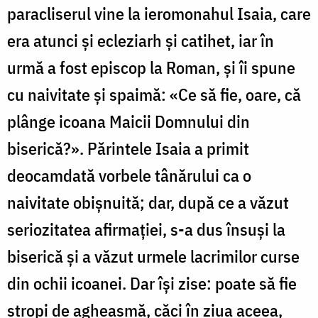
paracliserul vine la ieromonahul Isaia, care
era atunci şi ecleziarh şi catihet, iar în
urmă a fost episcop la Roman, şi îi spune
cu naivitate şi spaimă: «Ce să fie, oare, că
plânge icoana Maicii Domnului din
biserică?». Părintele Isaia a primit
deocamdată vorbele tânărului ca o
naivitate obişnuită; dar, după ce a văzut
seriozitatea afirmaţiei, s-a dus însuşi la
biserică şi a văzut urmele lacrimilor curse
din ochii icoanei. Dar îşi zise: poate să fie
stropi de agheasmă, căci în ziua aceea,