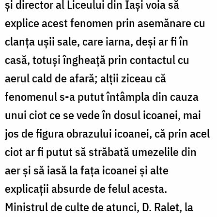
şi director al Liceului din Iaşi voia să
explice acest fenomen prin asemănare cu
clanţa uşii sale, care iarna, deşi ar fi în
casă, totuşi îngheaţă prin contactul cu
aerul cald de afară; alţii ziceau că
fenomenul s-a putut întâmpla din cauza
unui ciot ce se vede în dosul icoanei, mai
jos de figura obrazului icoanei, că prin acel
ciot ar fi putut să străbată umezelile din
aer şi să iasă la faţa icoanei şi alte
explicaţii absurde de felul acesta.
Ministrul de culte de atunci, D. Ralet, la