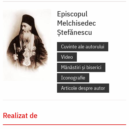
Episcopul
Melchisedec
Ştefănescu
Cuvinte ale autorului
Video
Mănăstiri și biserici
Iconografie
Articole despre autor
Realizat de