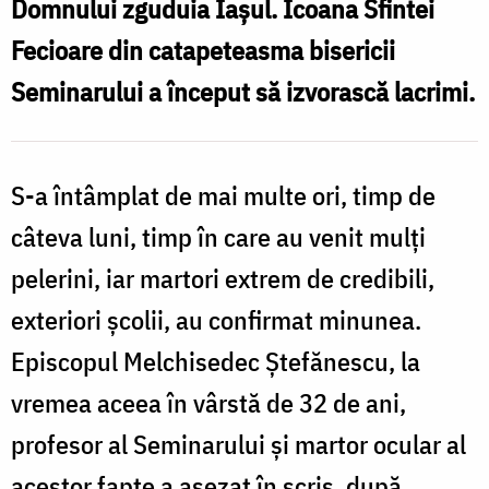
din
Domnului zguduia Iașul. Icoana Sfintei
biserica
Fecioare din catapeteasma bisericii
Seminarului
Seminarului a început să izvorască lacrimi.
de
la
Socola
S-a întâmplat de mai multe ori, timp de
(1854)
câteva luni, timp în care au venit mulți
/
pelerini, iar martori extrem de credibili,
Foto:
exteriori școlii, au confirmat minunea.
Oana
Episcopul Melchisedec Ștefănescu, la
Nechifor
vremea aceea în vârstă de 32 de ani,
profesor al Seminarului și martor ocular al
acestor fapte a așezat în scris, după