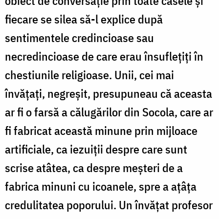
obiect de conversaţie prin toate casele şi
fiecare se silea să-l explice după
sentimentele credincioase sau
necredincioase de care erau însufleţiţi în
chestiunile religioase. Unii, cei mai
învăţaţi, negreşit, presupuneau că aceasta
ar fi o farsă a călugărilor din Socola, care ar
fi fabricat această minune prin mijloace
artificiale, ca iezuiţii despre care sunt
scrise atâtea, ca despre meşteri de a
fabrica minuni cu icoanele, spre a aţâţa
credulitatea poporului. Un învăţat profesor