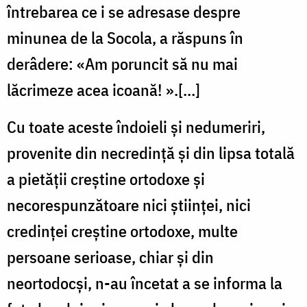
întrebarea ce i se adresase despre
minunea de la Socola, a răspuns în
derâdere: «Am poruncit să nu mai
lăcrimeze acea icoană! ».[…]
Cu toate aceste îndoieli şi nedumeriri,
provenite din necredinţă şi din lipsa totală
a pietăţii creştine ortodoxe şi
necorespunzătoare nici ştiinţei, nici
credinţei creştine ortodoxe, multe
persoane serioase, chiar şi din
neortodocşi, n-au încetat a se informa la