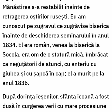
Mănăstirea s-a restabilit înainte de
retragerea oştirilor ruseşti. Eu am
cunoscut pe zugravul ce zugrăvise biserica
înainte de deschiderea seminarului în anul
1834. El era român, venea la biserică la
Socola, era om de o statură mică, îmbrăcat
ca neguţătorii de atunci, cu anteriu cu
giubea şi cu şapcă în cap; el a murit pe la
anul 1836.
După dorinţa ieşenilor, sfânta icoană a fost
dusă în curgerea verii cu mare procesiune