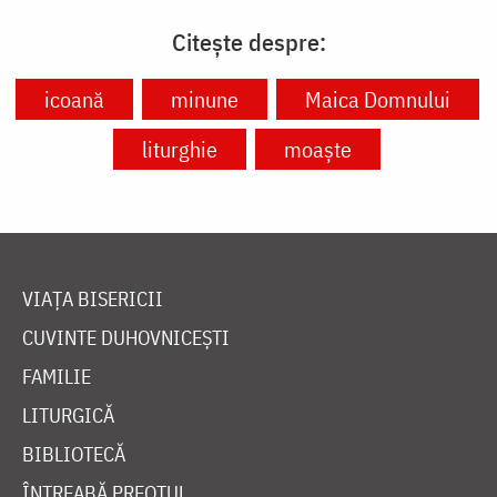
Citește despre:
icoană
minune
Maica Domnului
liturghie
moaște
VIAȚA BISERICII
CUVINTE DUHOVNICEȘTI
FAMILIE
LITURGICĂ
BIBLIOTECĂ
ÎNTREABĂ PREOTUL