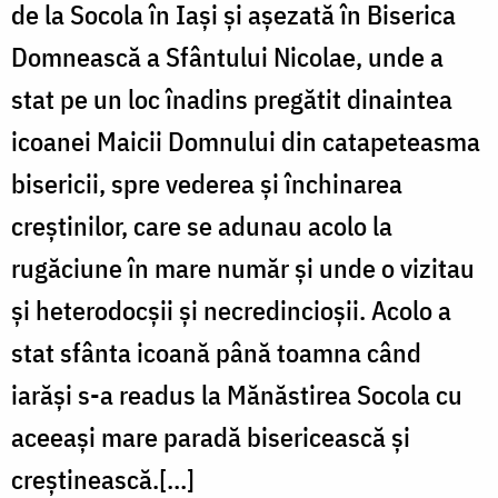
de la Socola în Iaşi şi aşezată în Biserica
Domnească a Sfântului Nicolae, unde a
stat pe un loc înadins pregătit dinaintea
icoanei Maicii Domnului din catapeteasma
bisericii, spre vederea şi închinarea
creştinilor, care se adunau acolo la
rugăciune în mare număr şi unde o vizitau
şi heterodocşii şi necredincioşii. Acolo a
stat sfânta icoană până toamna când
iarăşi s-a readus la Mănăstirea Socola cu
aceeaşi mare paradă bisericească şi
creştinească.[…]