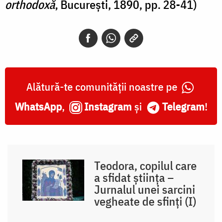
orthodoxă
, București, 1890, pp. 28-41)
Alătură-te comunității noastre pe
WhatsApp
,
Instagram
și
Telegram
!
Teodora, copilul care
a sfidat știința –
Jurnalul unei sarcini
vegheate de sfinți (I)