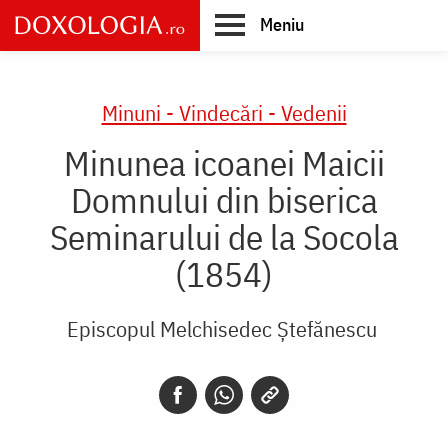
Skip
Meniu
to
main
Main
content
navigation
Minuni - Vindecări - Vedenii
Minunea icoanei Maicii
Domnului din biserica
Seminarului de la Socola
(1854)
Episcopul Melchisedec Ştefănescu