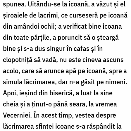
spunea. Uitându-se la icoană, a văzut şi el
şiroaiele de lacrimi, ce curseseră pe icoană
din amândoi ochii; a verificat bine icoana
din toate părţile, a poruncit să o şteargă
bine şi s-a dus singur în cafas şi în
clopotniţă să vadă, nu este cineva ascuns
acolo, care să arunce apă pe icoană, spre a
simula lăcrimarea, dar n-a găsit pe nimeni.
Apoi, ieşind din biserică, a luat la sine
cheia şi a ţinut-o până seara, la vremea
Vecerniei. În acest timp, vestea despre
lăcrimarea sfintei icoane s-a răspândit la